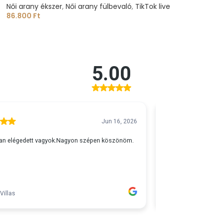
Női arany ékszer
,
Női arany fülbevaló
,
TikTok live
86.800
Ft