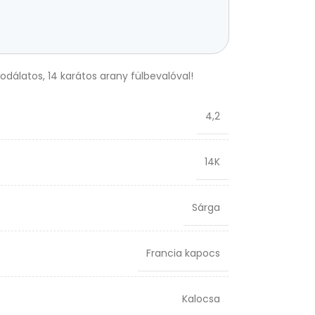
sodálatos, 14 karátos arany fülbevalóval!
4,2
14K
Sárga
Francia kapocs
Kalocsa