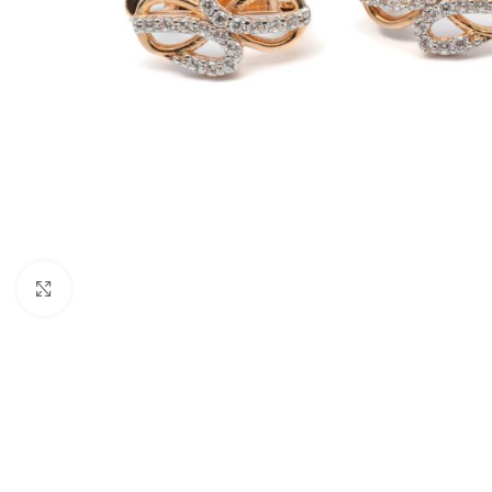
Nagyításhoz kattints ide