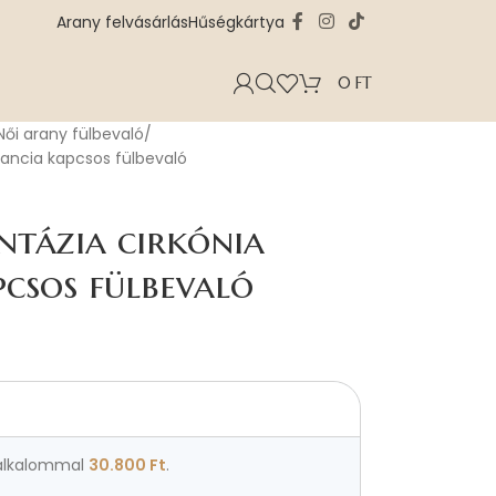
Arany felvásárlás
Hűségkártya
0
FT
Női arany fülbevaló
francia kapcsos fülbevaló
ntázia cirkónia
pcsos fülbevaló
lkalommal
30.800
Ft
.