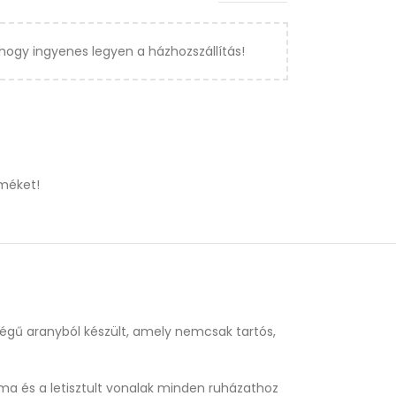
hogy ingyenes legyen a házhozszállítás!
méket!
őségű aranyból készült, amely nemcsak tartós,
rma és a letisztult vonalak minden ruházathoz