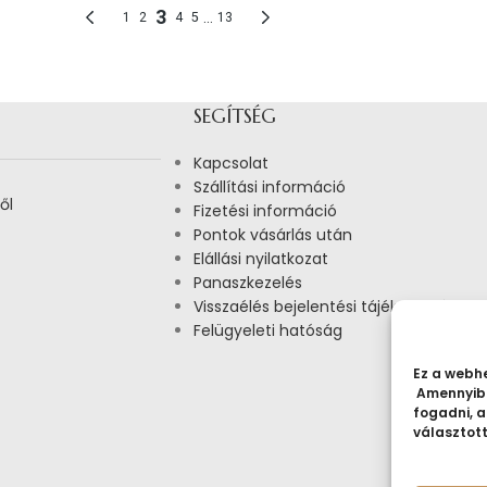
SEGÍTSÉG
Kapcsolat
Szállítási információ
ől
Fizetési információ
Pontok vásárlás után
Elállási nyilatkozat
Panaszkezelés
Visszaélés bejelentési tájékoztató
Felügyeleti hatóság
Ez a webhe
Amennyibe
fogadni, a
választot