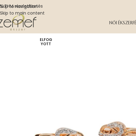
% THM részletfizetés
Skip to navigation
Skip to main content
NŐI ÉKSZER
F
ELFOG
YOTT