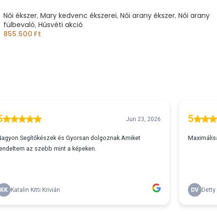
Női ékszer
,
Mary kedvenc ékszerei
,
Női arany ékszer
,
Női arany
fülbevaló
,
Húsvéti akció
855.500
Ft