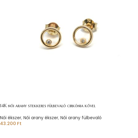
14K női arany stekkeres fülbevaló cirkónia kővel
Női ékszer
,
Női arany ékszer
,
Női arany fülbevaló
43.200
Ft