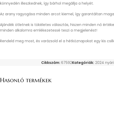
könnyedén illeszkednek, így bárhol megállja a helyét.
Az arany ragyogása minden arcot kiemel, így garantáltan maga
Ajándék ötletnek is tökéletes választás, hiszen minden nő értéke
minden alkalomra emlékezetessé teszi a megjelenést!
Rendeld meg most, és varázsold el a hétköznapokat egy kis csill
Cikkszám:
67592
Kategóriák:
2024 nyári
Hasonló termékek