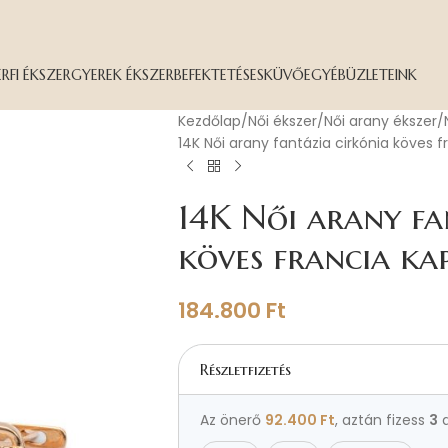
ÉRFI ÉKSZER
GYEREK ÉKSZER
BEFEKTETÉS
ESKÜVŐ
EGYÉB
ÜZLETEINK
Kezdőlap
Női ékszer
Női arany ékszer
14K Női arany fantázia cirkónia köves 
14K Női arany fa
köves francia ka
184.800
Ft
Részletfizetés
Az önerő
92.400
Ft
, aztán fizess
3
a