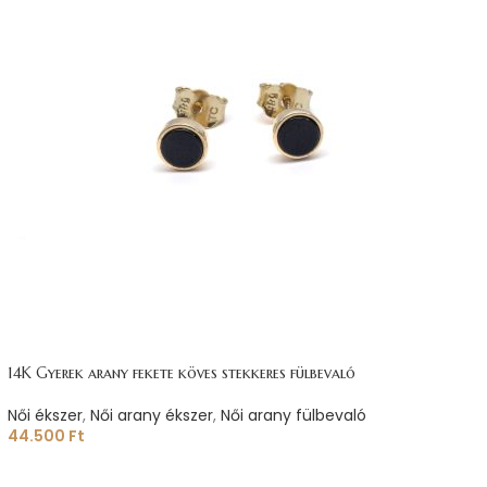
14K Gyerek arany fekete köves stekkeres fülbevaló
Női ékszer
,
Női arany ékszer
,
Női arany fülbevaló
44.500
Ft