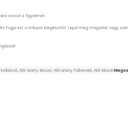
dra vonod a figyelmet.
lni fogja ezt a stílusos kiegészítőt. Lepd meg magadat vagy szere
ogással!
 kollekció
,
Női arany ékszer
,
Női arany fülbevaló
,
Női ékszer
Megos