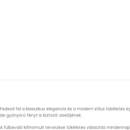
Fedezd fel a klasszikus elegancia és a modern stílus tökéletes 
de gyönyörű fényt is biztosít viselőjének.
A fülbevaló kifinomult tervezése tökéletes választás mindennapi