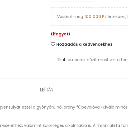
Vásárolj még
100.000
Ft
értékben, 
Elfogyott
Hozáadás a kedvencekhez
4
emberek nézik most ezt a ter
LEÍRÁS
egyensúlyát ezzel a gyönyörű női arany fülbevalóval! Kiváló min
 viselethez, valamint különleges alkalmakra is. A minimalista fo