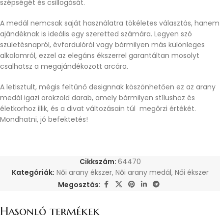
szépségét és csillogását.
A medál nemcsak saját használatra tökéletes választás, hanem
ajándéknak is ideális egy szeretted számára. Legyen szó
születésnapról, évfordulóról vagy bármilyen más különleges
alkalomról, ezzel az elegáns ékszerrel garantáltan mosolyt
csalhatsz a megajándékozott arcára.
A letisztult, mégis feltűnő designnak köszönhetően ez az arany
medál igazi örökzöld darab, amely bármilyen stílushoz és
életkorhoz illik, és a divat változásain túl megőrzi értékét.
Mondhatni, jó befektetés!
Cikkszám:
64470
Kategóriák:
Női arany ékszer
,
Női arany medál
,
Női ékszer
Megosztás:
Hasonló termékek