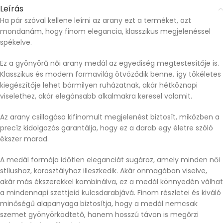
Leírás
Ha pár szóval kellene leírni az arany ezt a terméket, azt
mondanám, hogy finom elegancia, klasszikus megjelenéssel
spékelve.
Ez a gyönyörű női arany medál az egyediség megtestesítője is.
Klasszikus és modern formavilág ötvöződik benne, így tökéletes
kiegészítője lehet bármilyen ruházatnak, akár hétköznapi
viselethez, akár elegánsabb alkalmakra keresel valamit.
Az arany csillogása kifinomult megjelenést biztosít, miközben a
precíz kidolgozás garantálja, hogy ez a darab egy életre szóló
ékszer marad.
A medál formája időtlen eleganciát sugároz, amely minden női
stílushoz, korosztályhoz illeszkedik. Akár önmagában viselve,
akár más ékszerekkel kombinálva, ez a medál könnyedén válhat
a mindennapi szettjeid kulcsdarabjává. Finom részletei és kiváló
minőségű alapanyaga biztosítja, hogy a medál nemcsak
szemet gyönyörködtető, hanem hosszú távon is megőrzi