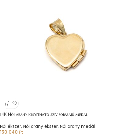
14K Női arany kinyitható szív formájú medál
Női ékszer
,
Női arany ékszer
,
Női arany medál
150.040
Ft