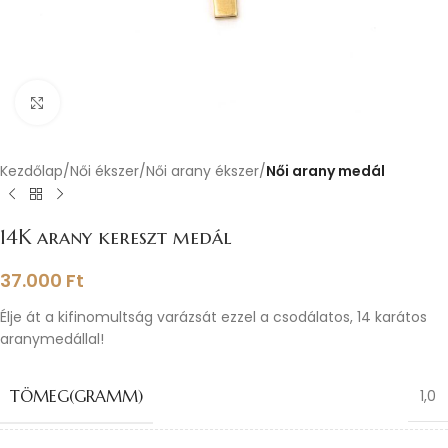
Nagyításhoz kattints ide
Kezdőlap
Női ékszer
Női arany ékszer
Női arany medál
14K arany kereszt medál
37.000
Ft
Élje át a kifinomultság varázsát ezzel a csodálatos, 14 karátos
aranymedállal!
TÖMEG(GRAMM)
1,0