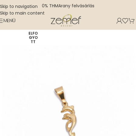
0% THM
Arany felvásárlás
Skip to navigation
Skip to main content
MENÜ
ELFO
GYO
TT