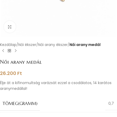
Nagyításhoz kattints ide
Kezdőlap
Női ékszer
Női arany ékszer
Női arany medál
Női arany medál
26.200
Ft
Élje át a kifinomultság varázsát ezzel a csodálatos, 14 karátos
aranymedállal!
TÖMEG(GRAMM)
0,7