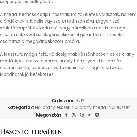
szépségét és csillogását.
A medál nemcsak saját használatra tökéletes választás, hanem
ajándéknak is ideális egy szeretted számára. Legyen szó
születésnapról, évfordulóról vagy bármilyen más különleges
alkalomról, ezzel az elegáns ékszerrel garantáltan mosolyt
csalhatsz a megajándékozott arcára.
A letisztult, mégis feltűnő designnak köszönhetően ez az arany
medál igazi örökzöld darab, amely bármilyen stílushoz és
életkorhoz illik, és a divat változásain túl megőrzi értékét.
Mondhatni, jó befektetés!
Cikkszám:
62121
Kategóriák:
Női arany ékszer
,
Női arany medál
,
Női ékszer
Megosztás:
Hasonló termékek