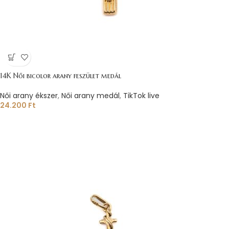
14K Női bicolor arany feszület medál
Női arany ékszer
,
Női arany medál
,
TikTok live
24.200
Ft