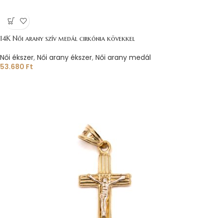
14K Női arany szív medál cirkónia kövekkel
Női ékszer
,
Női arany ékszer
,
Női arany medál
53.680
Ft