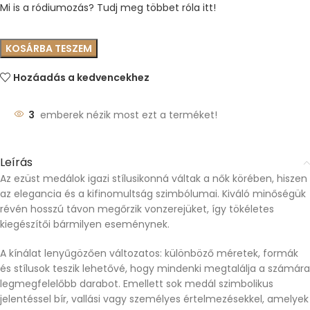
Mi is a ródiumozás? Tudj meg többet róla itt!
KOSÁRBA TESZEM
Hozáadás a kedvencekhez
3
emberek nézik most ezt a terméket!
Leírás
Az ezüst medálok igazi stílusikonná váltak a nők körében, hiszen
az elegancia és a kifinomultság szimbólumai. Kiváló minőségük
révén hosszú távon megőrzik vonzerejüket, így tökéletes
kiegészítői bármilyen eseménynek.
A kínálat lenyűgözően változatos: különböző méretek, formák
és stílusok teszik lehetővé, hogy mindenki megtalálja a számára
legmegfelelőbb darabot. Emellett sok medál szimbolikus
jelentéssel bír, vallási vagy személyes értelmezésekkel, amelyek