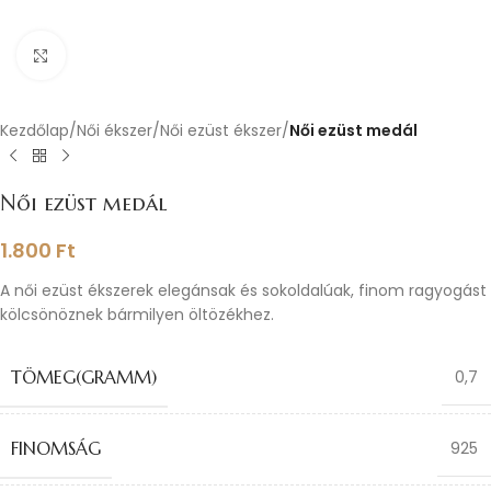
Nagyításhoz kattints ide
Kezdőlap
Női ékszer
Női ezüst ékszer
Női ezüst medál
Női ezüst medál
1.800
Ft
A női ezüst ékszerek elegánsak és sokoldalúak, finom ragyogást
kölcsönöznek bármilyen öltözékhez.
TÖMEG(GRAMM)
0,7
FINOMSÁG
925