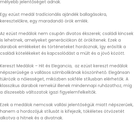
mélyebb jelentőséget adnak.
Egy ezüst medál tradícionális ajándék ballagásokra,
keresztelőkre, egy maradandó örök emlék.
Az ezüst medálok nem csupán divatos ékszerek; családi kincsek
is lehetnek, amelyeket generációkon át örökítenek. Ezek a
darabok emlékeket és történeteket hordoznak, így erősítik a
családi kötelékeket és kapcsolódást a múlt és a jövő között.
Kereszt Medálok – Hit és Elegancia, az ezüst kereszt medálok
népszerűsége a vallásos szimbolikának köszönhető. Elegánsan
tükrözik a nőiességet, miközben sokféle stílusban elérhetők. A
klasszikus darabok remekül illenek mindennapi ruházathoz, míg
a díszesebb változatok igazi figyelemfelkeltők.
Ezek a medálok nemcsak vallási jelentőségük miatt népszerűek,
hanem a hordozójuk stílusát is kifejezik, tökéletes ötvözetét
alkotva a hitnek és a divatnak.