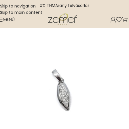
0% THM
Arany felvásárlás
Skip to navigation
Skip to main content
MENÜ