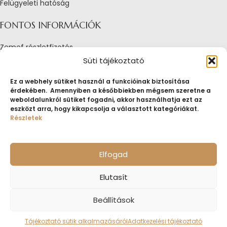
Felügyeleti hatóság
FONTOS INFORMÁCIÓK
Zemef részletfizetés
Adatkezelési tájékoztató
Süti tájékoztató
Általános Szerződési Feltételek
Tájékoztató sütik alkalmazásáról
Ez a webhely sütiket használ a funkcióinak biztosítása
érdekében. Amennyiben a későbbiekben mégsem szeretne a
Fogyasztóvédelmi tájékoztató
weboldalunkról sütiket fogadni, akkor használhatja ezt az
Jogi nyilatkozat
eszközt arra, hogy kikapcsolja a választott kategóriákat.
Impresszum
Részletek
Pályázatok
ZEMEF.HU
Minden jog fenntartva
ZEMEF KFT.
Ékszer&Zálog&Befektetés
Elfogad
Elutasít
Beállítások
Tájékoztató sütik alkalmazásáról
Adatkezelési tájékoztató