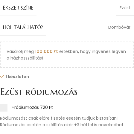
ÉKSZER SZÍNE
Ezüst
HOL TALÁLHATÓ?
Dombóvár
Vásárolj még
100.000
Ft
értékben, hogy ingyenes legyen
a házhozszállítás!
1 készleten
Ezüst ródiumozás
+ródiumozás
720 Ft
Ródiumozást csak előre fizetés esetén tudjuk biztosítani
Ródiumozás esetén a szállítás akár +3 héttel is növekedhet