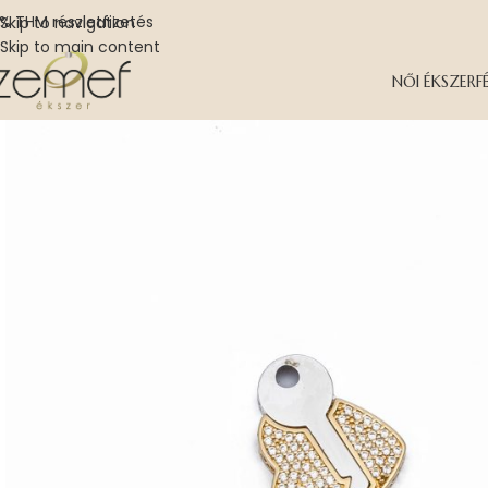
% THM részletfizetés
Skip to navigation
Skip to main content
NŐI ÉKSZER
F