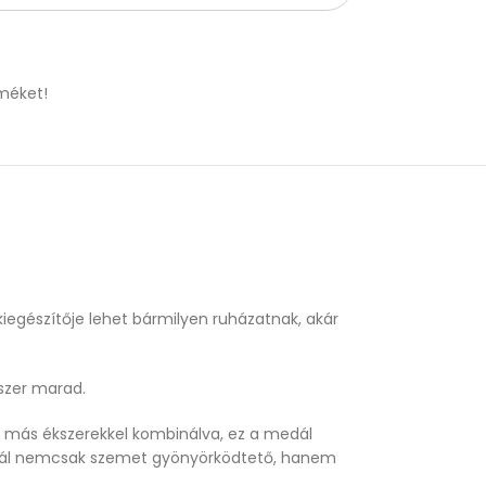
méket!
iegészítője lehet bármilyen ruházatnak, akár
kszer marad.
ár más ékszerekkel kombinálva, ez a medál
medál nemcsak szemet gyönyörködtető, hanem