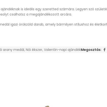
jándéknak is ideális egy szeretted számára. Legyen szó születé
mosolyt csalhatsz a megajándékozott arcára.
dál igazi örökzöld darab, amely bármilyen stílushoz és életkorhoz
ői arany medál
,
Női ékszer
,
Valentin-napi ajándék
Megosztás: