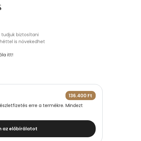
s
tudjuk biztosítani
 héttel is növekedhet
la itt!
136.400
Ft
szletfizetés erre a termékre. Mindezt
m az előbírálatot