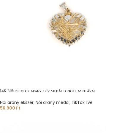
14K Női bicolor arany szív medál fonott mintával
Női arany ékszer
,
Női arany medál
,
TikTok live
56.900
Ft