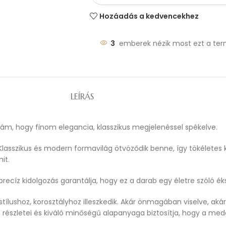
Hozáadás a kedvencekhez
3
emberek nézik most ezt a ter
LEÍRÁS
anám, hogy finom elegancia, klasszikus megjelenéssel spékelve.
lasszikus és modern formavilág ötvöződik benne, így tökéletes k
mit.
precíz kidolgozás garantálja, hogy ez a darab egy életre szóló é
tílushoz, korosztályhoz illeszkedik. Akár önmagában viselve, ak
m részletei és kiváló minőségű alapanyaga biztosítja, hogy a 