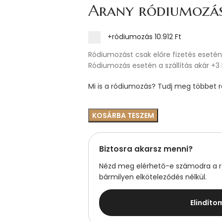
Arany ródiumozá
+ródiumozás
10.912 Ft
Ródiumozást csak előre fizetés esetén 
Ródiumozás esetén a szállítás akár +3
Mi is a ródiumozás? Tudj meg többet ró
KOSÁRBA TESZEM
Biztosra akarsz menni?
Nézd meg elérhető-e számodra a ré
bármilyen elköteleződés nélkül.
Elindíto