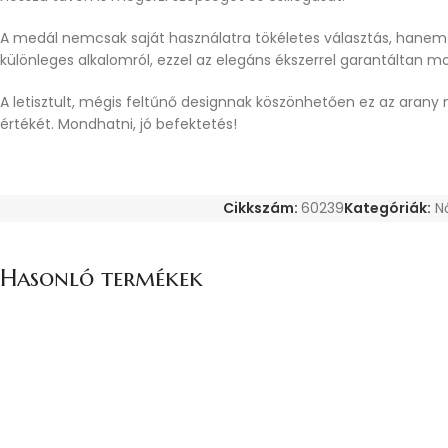
A medál nemcsak saját használatra tökéletes választás, hanem a
különleges alkalomról, ezzel az elegáns ékszerrel garantáltan 
A letisztult, mégis feltűnő designnak köszönhetően ez az arany me
értékét. Mondhatni, jó befektetés!
Cikkszám:
60239
Kategóriák:
N
Hasonló termékek