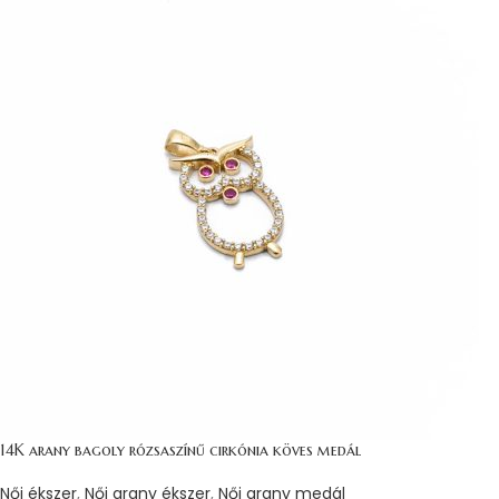
14K arany bagoly rózsaszínű cirkónia köves medál
Női ékszer
,
Női arany ékszer
,
Női arany medál