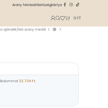
Arany felvásárlás
Hűségkártya
0
FT
pi ajándék
Női arany medál
lkalommal
22.734
Ft
.