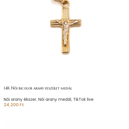
14K Női bicolor arany feszület medál
Női arany ékszer
,
Női arany medál
,
TikTok live
24.200
Ft