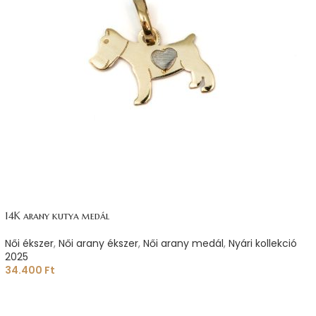
14K arany kutya medál
Női ékszer
,
Női arany ékszer
,
Női arany medál
,
Nyári kollekció
2025
34.400
Ft