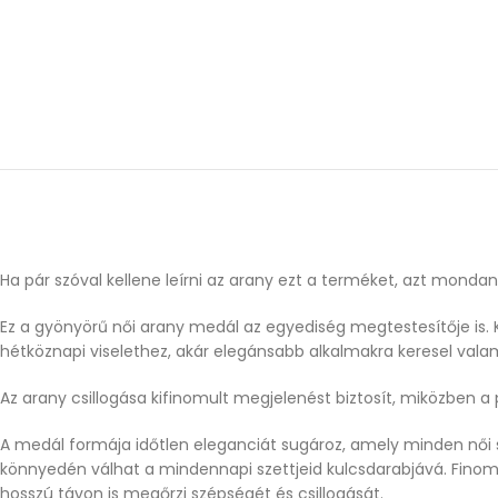
Ha pár szóval kellene leírni az arany ezt a terméket, azt mond
Ez a gyönyörű női arany medál az egyediség megtestesítője is. K
hétköznapi viselethez, akár elegánsabb alkalmakra keresel vala
Az arany csillogása kifinomult megjelenést biztosít, miközben a 
A medál formája időtlen eleganciát sugároz, amely minden női s
könnyedén válhat a mindennapi szettjeid kulcsdarabjává. Fino
hosszú távon is megőrzi szépségét és csillogását.