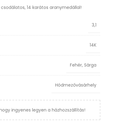
a csodálatos, 14 karátos aranymedállal!
3,1
14K
Fehér
,
Sárga
Hódmezővásárhely
hogy ingyenes legyen a házhozszállítás!