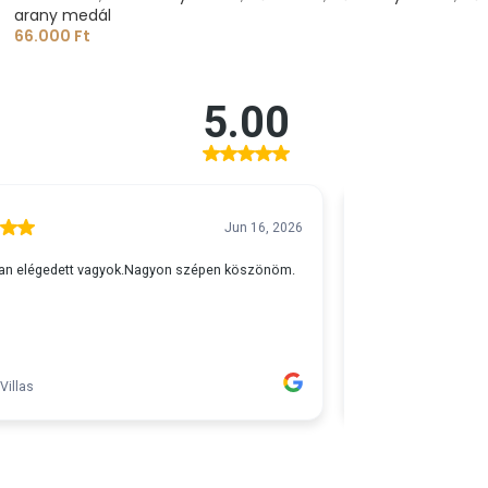
arany medál
66.000
Ft