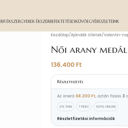
ÉRFI ÉKSZER
GYEREK ÉKSZER
BEFEKTETÉS
ESKÜVŐ
EGYÉB
ÜZLETEINK
Kezdőlap
Ajándék ötletek
Valentin-na
Női arany medál
136.400
Ft
Részletfizetés
Az önerő
68.200
Ft
, aztán fizess
3
a
0% THM
7 PERC
100% ONLINE
Részletfizetési információk