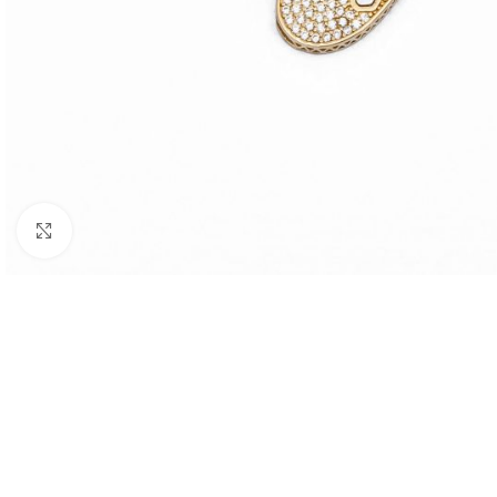
Nagyításhoz kattints ide