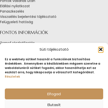
Pontok vásárlás után
Elállási nyilatkozat
Panaszkezelés
Visszaélés bejelentési tájékoztató
Felügyeleti hatóság
FONTOS INFORMÁCIÓK
Zemef részletfizetés
Adatkezelési tájékoztató
Süti tájékoztató
Általános Szerződési Feltételek
Tájékoztató sütik alkalmazásáról
Ez a webhely sütiket használ a funkcióinak biztosítása
érdekében. Amennyiben a későbbiekben mégsem szeretne a
Fogyasztóvédelmi tájékoztató
weboldalunkról sütiket fogadni, akkor használhatja ezt az
Jogi nyilatkozat
eszközt arra, hogy kikapcsolja a választott kategóriákat.
Impresszum
Részletek
Pályázatok
ZEMEF.HU
Minden jog fenntartva
ZEMEF KFT.
Ékszer&Zálog&Befektetés
Elfogad
Elutasít