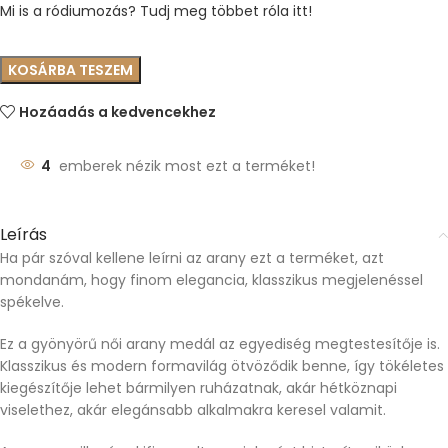
Mi is a ródiumozás? Tudj meg többet róla itt!
KOSÁRBA TESZEM
Hozáadás a kedvencekhez
4
emberek nézik most ezt a terméket!
Leírás
Ha pár szóval kellene leírni az arany ezt a terméket, azt
mondanám, hogy finom elegancia, klasszikus megjelenéssel
spékelve.
Ez a gyönyörű női arany medál az egyediség megtestesítője is.
Klasszikus és modern formavilág ötvöződik benne, így tökéletes
kiegészítője lehet bármilyen ruházatnak, akár hétköznapi
viselethez, akár elegánsabb alkalmakra keresel valamit.