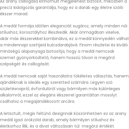
Az arany csillogása kifinomult megjelenést biztosít, miközben a
precíz kidolgozás garantálja, hogy ez a darab egy életre szóló
ékszer marad.
A medál formája időtlen eleganciát sugároz, amely minden női
stílushoz, korosztályhoz illeszkedik. Akár önmagában viselve,
akár más ékszerekkel kombinálva, ez a medál könnyedén válhat
a mindennapi szettjeid kulcsdarabjává. Finom részletei és kiváló
minőségű alapanyaga biztosítja, hogy a medál nemcsak
szemet gyönyörködtető, hanem hosszú távon is megőrzi
szépségét és csillogását.
A medál nemcsak saját használatra tökéletes választás, hanem
ajándéknak is ideális egy szeretted számára. Legyen szó
születésnapról, évfordulóról vagy bármilyen más különleges
alkalomról, ezzel az elegáns ékszerrel garantáltan mosolyt
csalhatsz a megajándékozott arcára.
A letisztult, mégis feltűnő designnak köszönhetően ez az arany
medál igazi örökzöld darab, amely bármilyen stílushoz és
életkorhoz illik, és a divat változásain túl megőrzi értékét.