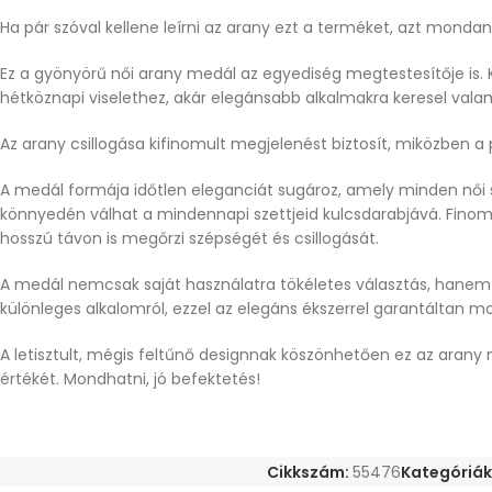
Ha pár szóval kellene leírni az arany ezt a terméket, azt mond
Ez a gyönyörű női arany medál az egyediség megtestesítője is. K
hétköznapi viselethez, akár elegánsabb alkalmakra keresel vala
Az arany csillogása kifinomult megjelenést biztosít, miközben a 
A medál formája időtlen eleganciát sugároz, amely minden női s
könnyedén válhat a mindennapi szettjeid kulcsdarabjává. Fino
hosszú távon is megőrzi szépségét és csillogását.
A medál nemcsak saját használatra tökéletes választás, hanem a
különleges alkalomról, ezzel az elegáns ékszerrel garantáltan 
A letisztult, mégis feltűnő designnak köszönhetően ez az arany me
értékét. Mondhatni, jó befektetés!
Cikkszám:
55476
Kategóriák