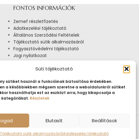
FONTOS INFORMÁCIÓK
Zemef részletfizetés
Adatkezelési tájékoztató
Általános Szerződési Feltételek
Tájékoztató sütik alkalmazásáról
Fogyasztóvédelmi tájékoztató
Jogi nyilatkozat
Impresszum
Süti tájékoztató
Pályázatok
ly sütiket használ a funkcióinak biztosítása érdekében.
n a későbbiekben mégsem szeretne a weboldalunkról sütiket
kkor használhatja ezt az eszközt arra, hogy kikapcsolja a
t kategóriákat.
Részletek
lfogad
Elutasít
Beállítások
Tájékoztató sütik alkalmazásáról
Adatkezelési tájékoztató