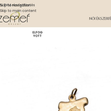
% THM részletfizetés
Skip to navigation
Skip to main content
NŐI ÉKSZER
F
ELFOG
YOTT