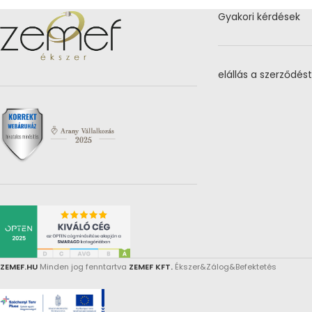
Gyakori kérdések
elállás a szerződést
ZEMEF.HU
Minden jog fenntartva
ZEMEF KFT.
Ékszer&Zálog&Befektetés