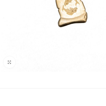
Nagyításhoz kattints ide