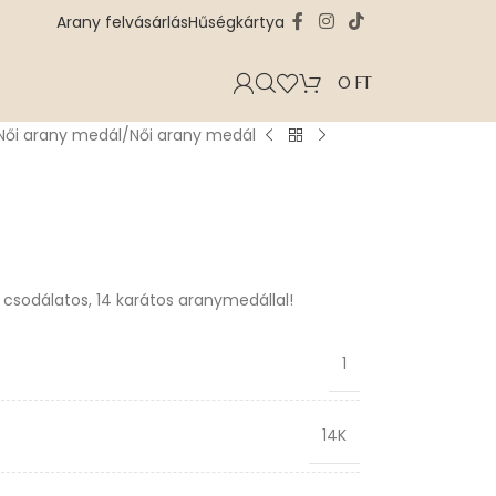
Arany felvásárlás
Hűségkártya
0
FT
Női arany medál
Női arany medál
a csodálatos, 14 karátos aranymedállal!
1
14K