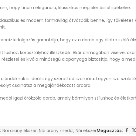
anám, hogy finom elegancia, klasszikus megjelenéssel spékelve.
lasszikus és modern formavilág ötvöződik benne, így tökéletes k
mit.
precíz kidolgozás garantálja, hogy ez a darab egy életre szóló é
tílushoz, korosztályhoz illeszkedik. Akár önmagában viselve, ak
m részletei és kiváló minőségű alapanyaga biztosítja, hogy a 
jándéknak is ideális egy szeretted számára. Legyen szó születé
mosolyt csalhatsz a megajándékozott arcára.
dál igazi örökzöld darab, amely bármilyen stílushoz és életkorhoz
:
Női arany ékszer
,
Női arany medál
,
Női ékszer
Megosztás: