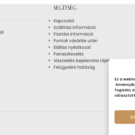
SEGÍTSÉG
Kapcsolat
Szállítási információ
ől
Fizetési információ
Pontok vásárlás után
Elállási nyilatkozat
Panaszkezelés
Visszaélés bejelentési tájékoztató
Felügyeleti hatóság
Ez a webhe
Amennyibe
fogadni, a
választot
E