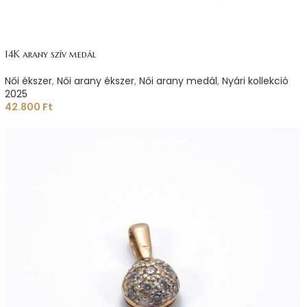
14K arany szív medál
Női ékszer
,
Női arany ékszer
,
Női arany medál
,
Nyári kollekció
2025
42.800
Ft