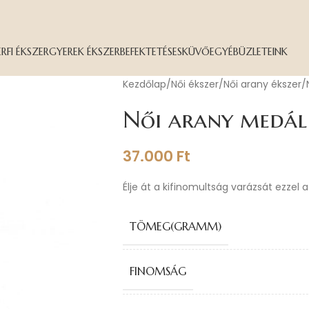
ÉRFI ÉKSZER
GYEREK ÉKSZER
BEFEKTETÉS
ESKÜVŐ
EGYÉB
ÜZLETEINK
Kezdőlap
Női ékszer
Női arany ékszer
Női arany medál
37.000
Ft
Élje át a kifinomultság varázsát ezzel 
TÖMEG(GRAMM)
FINOMSÁG