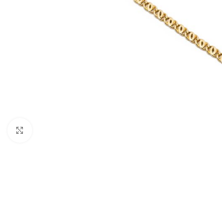
Nagyításhoz kattints ide