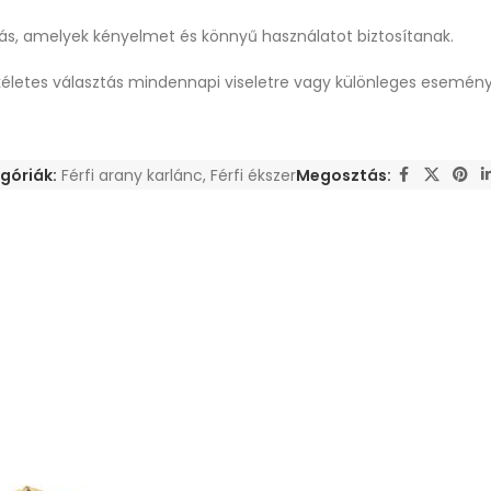
ítás, amelyek kényelmet és könnyű használatot biztosítanak.
 tökéletes választás mindennapi viseletre vagy különleges esemén
góriák:
Férfi arany karlánc
,
Férfi ékszer
Megosztás: