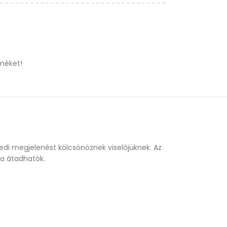
méket!
di megjelenést kölcsönöznek viselőjüknek. Az
ra átadhatók.