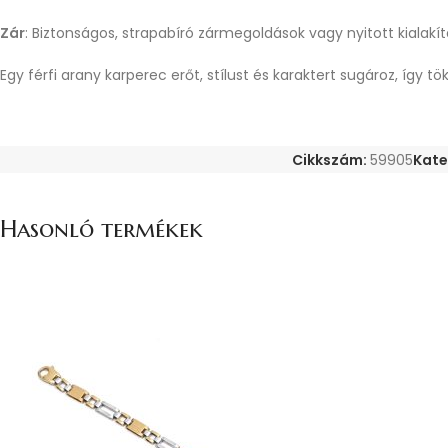
Zár
: Biztonságos, strapabíró zármegoldások vagy nyitott kialak
Egy férfi arany karperec erőt, stílust és karaktert sugároz, így
Cikkszám:
59905
Kate
Hasonló termékek