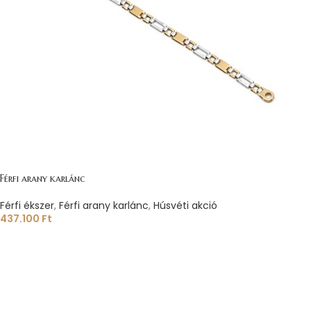
Férfi arany karlánc
Férfi ékszer
,
Férfi arany karlánc
,
Húsvéti akció
437.100
Ft