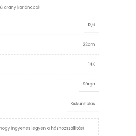
rű arany karlánccal!
12,6
22cm
14K
Sárga
Kiskunhalas
hogy ingyenes legyen a házhozszállítás!