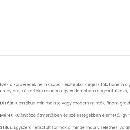
Ezek a karperecek nem csupán esztétikai kiegészítők, hanem ol
arany ereje és értéke minden egyes darabban megmutatkozik, í
Dizájn
: Klasszikus, minimalista vagy modern minták, finom graví
Méret
: Különböző átmérőkben és szélességekben elérhető, így 
Stílus
: Egyszerű, letisztult formák a mindennapi viselethez, val