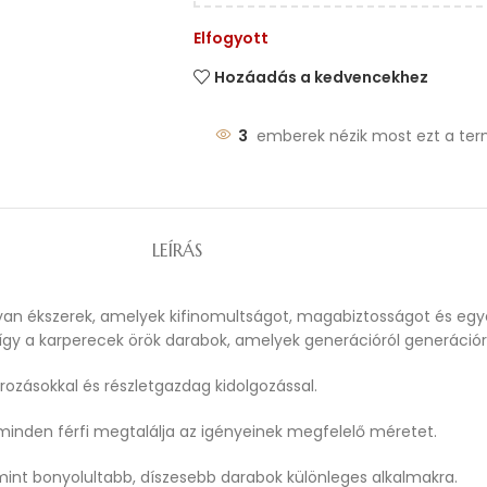
Elfogyott
Hozáadás a kedvencekhez
3
emberek nézik most ezt a ter
LEÍRÁS
yan ékszerek, amelyek kifinomultságot, magabiztosságot és egye
gy a karperecek örök darabok, amelyek generációról generáció
rozásokkal és részletgazdag kidolgozással.
minden férfi megtalálja az igényeinek megfelelő méretet.
amint bonyolultabb, díszesebb darabok különleges alkalmakra.