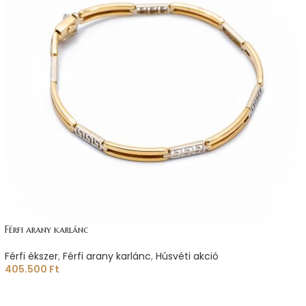
Férfi arany karlánc
Férfi ékszer
,
Férfi arany karlánc
,
Húsvéti akció
405.500
Ft