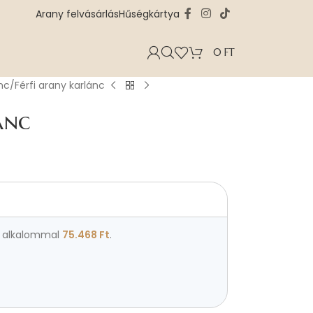
Arany felvásárlás
Hűségkártya
0
FT
ánc
Férfi arany karlánc
ánc
alkalommal
75.468
Ft
.