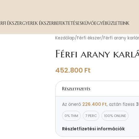
ÉRFI ÉKSZER
GYEREK ÉKSZER
BEFEKTETÉS
ESKÜVŐ
EGYÉB
ÜZLETEINK
Kezdőlap
Férfi ékszer
Férfi arany karl
Férfi arany karl
452.800
Ft
Részletfizetés
Az önerő
226.400
Ft
, aztán fizess
3
0% THM
7 PERC
100% ONLINE
Részletfizetési információk