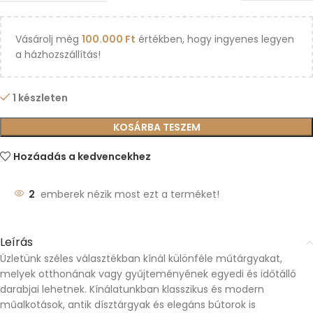
Vásárolj még
100.000
Ft
értékben, hogy ingyenes legyen
a házhozszállítás!
1 készleten
KOSÁRBA TESZEM
Hozáadás a kedvencekhez
2
emberek nézik most ezt a terméket!
Leírás
Üzletünk széles választékban kínál különféle műtárgyakat,
melyek otthonának vagy gyűjteményének egyedi és időtálló
darabjai lehetnek. Kínálatunkban klasszikus és modern
műalkotások, antik dísztárgyak és elegáns bútorok is