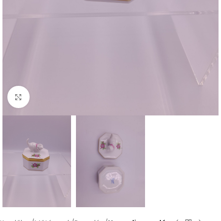
Nagyításhoz kattints ide