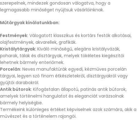
szerepelnek, mindezek gondosan válogatva, hogy a
legmagasabb minőséget nyújtsuk vásárlóinknak.
Műtárgyak kínálatunkban:
Festmények
: Válogatott klasszikus és kortárs festők alkotásai,
olajfestmények, akvarellek, grafikák.
Kristálytárgyak
: Kiváló minőségű, elegáns kristályvázák,
poharak, tálak és dísztárgyak, melyek tökéletes kiegészítői
lehetnek bármely enteriőrnek.
Porcelán
: Neves manufaktúrák egyedi, kézműves porcelán
tárgyai, legyen szó finom étkészletekről, dísztárgyakról vagy
gyűjtői darabokról.
Antik bútorok
: Kifogástalan állapotú, patinás antik bútorok,
amelyek történelmi hangulatot és eleganciát varázsolnak
bármely helyiségbe.
Termékeink különleges értéket képviselnek azok számára, akik a
művészet és a történelem rajongói.