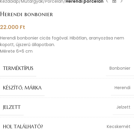
Kezdőlap
Műtárgyak
Porcelán
Herendi porcelán
Herendi bonbonier
22.000
Ft
Herendi bonbonier cicás fogóval. Hibátlan, aranyozása nem
kopott, újszerű állapotban.
Mérete 6×6 cm
TERMÉKTÍPUS
Bonbonier
KÉSZÍTŐ, MÁRKA
Herendi
JELZETT
Jelzett
HOL TALÁLHATÓ?
Kecskemét