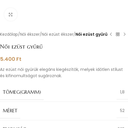
Nagyításhoz kattints ide
Kezdőlap
Női ékszer
Női ezüst ékszer
Női ezüst gyűrű
Női ezüst gyűrű
5.400
Ft
Az ezüst női gyűrűk elegáns kiegészítők, melyek időtlen stílust
és kifinomultságot sugároznak.
TÖMEG(GRAMM)
1,8
MÉRET
52