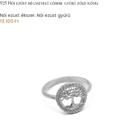
925 Női ezüst négylevelű lóhere gyűrű zöld kővel
Női ezüst ékszer
,
Női ezüst gyűrű
13.100
Ft