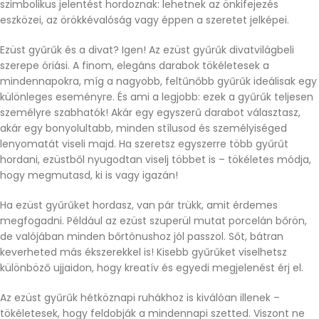
szimbolikus jelentést hordoznak: lehetnek az önkifejezés
eszközei, az örökkévalóság vagy éppen a szeretet jelképei.
Ezüst gyűrűk és a divat? Igen! Az ezüst gyűrűk divatvilágbeli
szerepe óriási. A finom, elegáns darabok tökéletesek a
mindennapokra, míg a nagyobb, feltűnőbb gyűrűk ideálisak egy
különleges eseményre. És ami a legjobb: ezek a gyűrűk teljesen
személyre szabhatók! Akár egy egyszerű darabot választasz,
akár egy bonyolultabb, minden stílusod és személyiséged
lenyomatát viseli majd. Ha szeretsz egyszerre több gyűrűt
hordani, ezüstből nyugodtan viselj többet is – tökéletes módja,
hogy megmutasd, ki is vagy igazán!
Ha ezüst gyűrűket hordasz, van pár trükk, amit érdemes
megfogadni. Például az ezüst szuperül mutat porcelán bőrön,
de valójában minden bőrtónushoz jól passzol. Sőt, bátran
keverheted más ékszerekkel is! Kisebb gyűrűket viselhetsz
különböző ujjaidon, hogy kreatív és egyedi megjelenést érj el.
Az ezüst gyűrűk hétköznapi ruhákhoz is kiválóan illenek –
tökéletesek, hogy feldobják a mindennapi szetted. Viszont ne