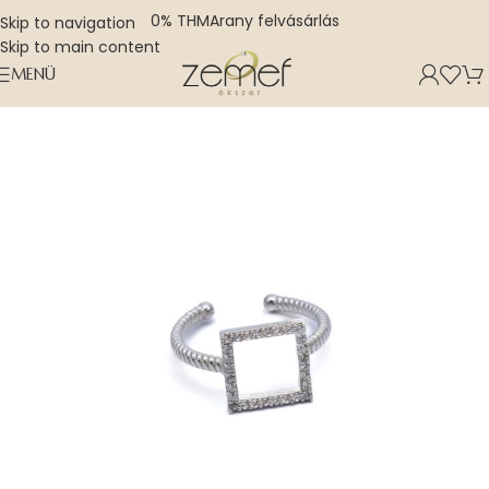
0% THM
Arany felvásárlás
Skip to navigation
Skip to main content
MENÜ