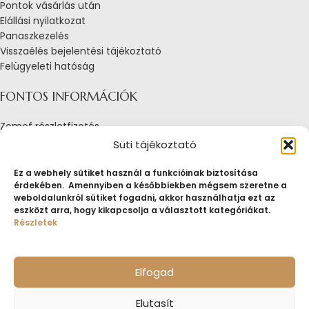
Pontok vásárlás után
Elállási nyilatkozat
Panaszkezelés
Visszaélés bejelentési tájékoztató
Felügyeleti hatóság
FONTOS INFORMÁCIÓK
Zemef részletfizetés
Adatkezelési tájékoztató
Süti tájékoztató
Általános Szerződési Feltételek
Tájékoztató sütik alkalmazásáról
Ez a webhely sütiket használ a funkcióinak biztosítása
érdekében. Amennyiben a későbbiekben mégsem szeretne a
Fogyasztóvédelmi tájékoztató
weboldalunkról sütiket fogadni, akkor használhatja ezt az
Jogi nyilatkozat
eszközt arra, hogy kikapcsolja a választott kategóriákat.
Impresszum
Részletek
Pályázatok
ZEMEF.HU
Minden jog fenntartva
ZEMEF KFT.
Ékszer&Zálog&Befektetés
Elfogad
Elutasít