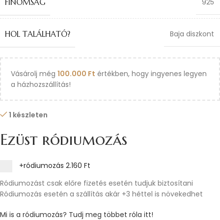
FINOMSÁG
925
HOL TALÁLHATÓ?
Baja diszkont
Vásárolj még
100.000
Ft
értékben, hogy ingyenes legyen
a házhozszállítás!
1 készleten
Ezüst ródiumozás
+ródiumozás
2.160 Ft
Ródiumozást csak előre fizetés esetén tudjuk biztosítani
Ródiumozás esetén a szállítás akár +3 héttel is növekedhet
Mi is a ródiumozás? Tudj meg többet róla itt!