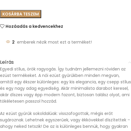
KOSÁRBA TESZEM
Hozáadás a kedvencekhez
2
emberek nézik most ezt a terméket!
Leírás
Egyedi stílus, örök ragyogás. Így tudnám jellemezni röviden az
ezüst termékeket. A női ezüst gyűrűkben minden megvan,
amitől egy ékszer különleges: egy kis elegancia, egy csepp stílus
és egy nagy adag egyediség. Akár minimalista darabot keresel,
akár díszes vagy épp modern fazont, biztosan találsz olyat, ami
tökéletesen passzol hozzád.
Az ezüst gyűrűk sokoldalúak: visszafogottak, mégis erőt
sugároznak. Lehetnek egyszerűek, vagy ékkövekkel díszítettek –
ahogy neked tetszik! De az is különleges bennük, hogy gyakran