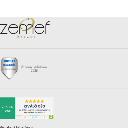
Gyakori kérdések