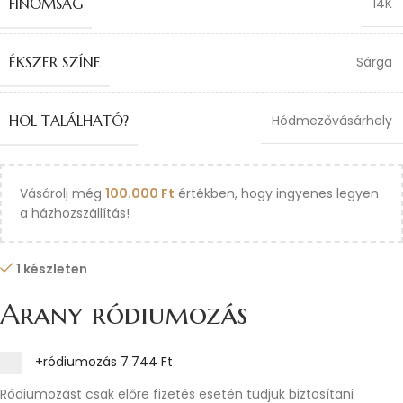
FINOMSÁG
14K
ÉKSZER SZÍNE
Sárga
HOL TALÁLHATÓ?
Hódmezővásárhely
Vásárolj még
100.000
Ft
értékben, hogy ingyenes legyen
a házhozszállítás!
1 készleten
Arany ródiumozás
+ródiumozás
7.744 Ft
Ródiumozást csak előre fizetés esetén tudjuk biztosítani