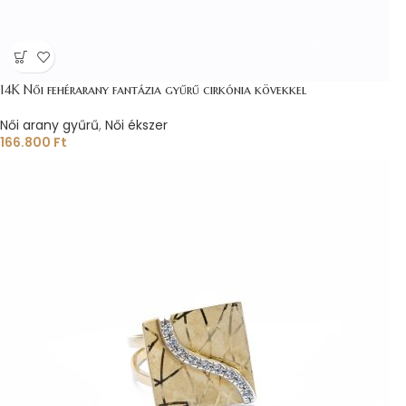
14K Női fehérarany fantázia gyűrű cirkónia kövekkel
Női arany gyűrű
,
Női ékszer
166.800
Ft