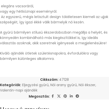
elegáns vacsoráról,
vagy egy hétköznapi eseményről.
Az egyszerű, mégis letisztult design tökéletesen kiemeli az ujjak
szépségét, így igazi ékké válik bármelyik nő kezén.
A gyűrű bármilyen stílusú ékszerdobozban megállja a helyét, és
könnyedén kombinálható más kiegészítőkkel is, így ideális
választás azoknak, akik szeretnek igényesek a megjelenésükre!
Kiváló ajándék ötletek születésnapokra, évfordulókra vagy
bármilyen különleges alkalomra.
Cikkszám:
47128
Kategóriák:
Eljegyzési gyűrű
,
Női arany gyűrű
,
Női ékszer
,
Valentin-napi ajándék
Megosztás: