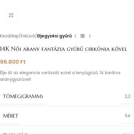
Nagyításhoz kattints ide
Kezdőlap
Esküvő
Eljegyzési gyűrű
14K Női arany fantázia gyűrű cirkónia kővel
96.800
Ft
Élje át az elegancia varázsát ezzel a lenyűgöző, 14 karátos
aranygyűrűvel!
TÖMEG(GRAMM)
2,2
MÉRET
54