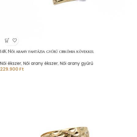
14K Női arany fantázia gyűrű cirkónia kövekkel
Női ékszer
,
Női arany ékszer
,
Női arany gyűrű
229.900
Ft