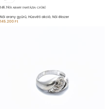
14K Női arany fantázia gyűrű
Női arany gyűrű
,
Húsvéti akció
,
Női ékszer
145.200
Ft