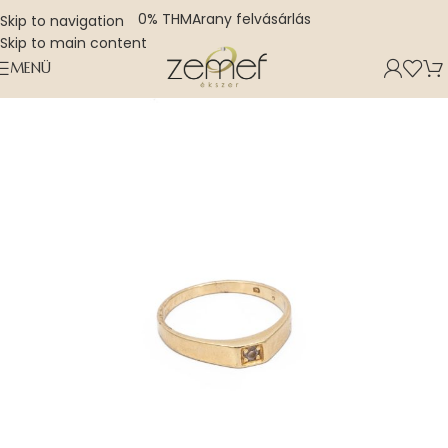
0% THM
Arany felvásárlás
Skip to navigation
Skip to main content
MENÜ