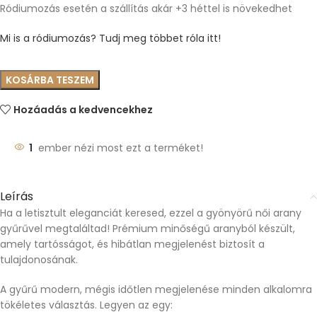
Ródiumozás esetén a szállítás akár +3 héttel is növekedhet
Mi is a ródiumozás? Tudj meg többet róla itt!
KOSÁRBA TESZEM
Hozáadás a kedvencekhez
1
ember nézi most ezt a terméket!
Leírás
Ha a letisztult eleganciát keresed, ezzel a gyönyörű női arany
gyűrűvel megtaláltad! Prémium minőségű aranyból készült,
amely tartósságot, és hibátlan megjelenést biztosít a
tulajdonosának.
A gyűrű modern, mégis időtlen megjelenése minden alkalomra
tökéletes választás. Legyen az egy: