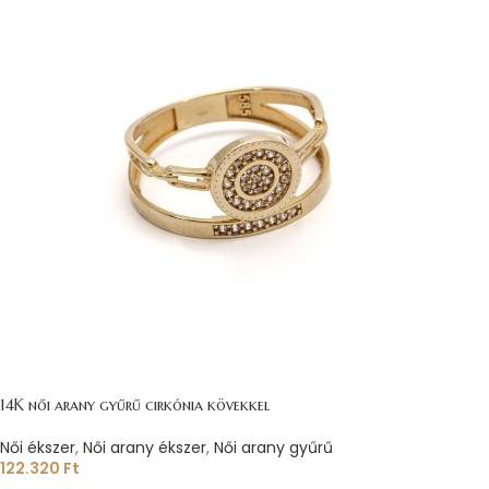
14K női arany gyűrű cirkónia kövekkel
Női ékszer
,
Női arany ékszer
,
Női arany gyűrű
122.320
Ft