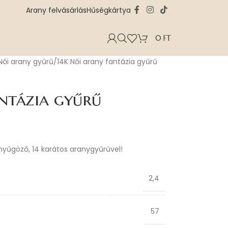
Arany felvásárlás
Hűségkártya
0
FT
Női arany gyűrű
14K Női arany fantázia gyűrű
ntázia gyűrű
enyűgöző, 14 karátos aranygyűrűvel!
2,4
57