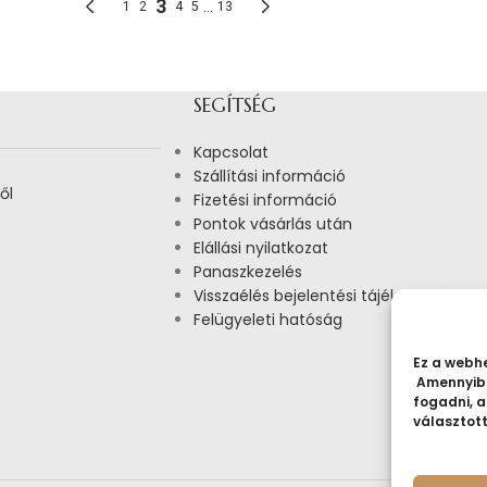
SEGÍTSÉG
Kapcsolat
Szállítási információ
ől
Fizetési információ
Pontok vásárlás után
Elállási nyilatkozat
Panaszkezelés
Visszaélés bejelentési tájékoztató
Felügyeleti hatóság
Ez a webhe
Amennyibe
fogadni, a
választot