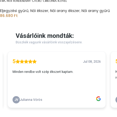
14K női fehérarany gyűrű cirkónia kővel
Eljegyzési gyűrű
,
Női ékszer
,
Női arany ékszer
,
Női arany gyűrű
86.680
Ft