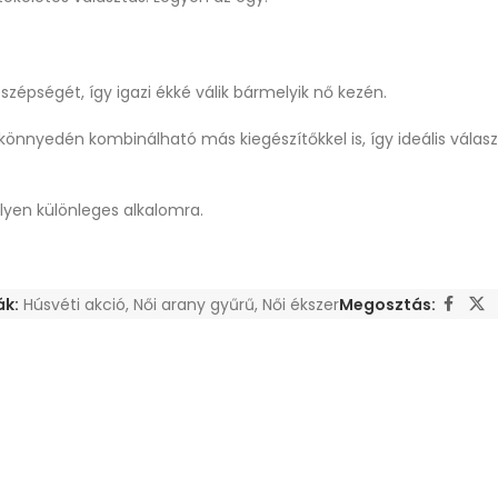
 szépségét, így igazi ékké válik bármelyik nő kezén.
könnyedén kombinálható más kiegészítőkkel is, így ideális válasz
lyen különleges alkalomra.
ák:
Húsvéti akció
,
Női arany gyűrű
,
Női ékszer
Megosztás: