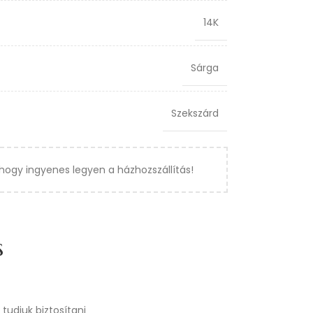
14K
Sárga
Szekszárd
hogy ingyenes legyen a házhozszállítás!
s
tudjuk biztosítani