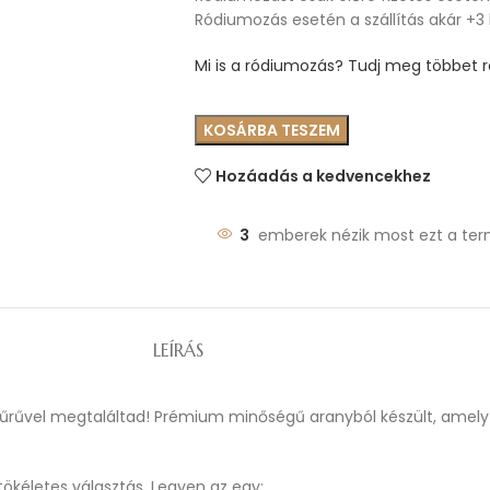
Ródiumozás esetén a szállítás akár +3
Mi is a ródiumozás? Tudj meg többet ró
KOSÁRBA TESZEM
Hozáadás a kedvencekhez
3
emberek nézik most ezt a ter
LEÍRÁS
gyűrűvel megtaláltad! Prémium minőségű aranyból készült, amely 
kéletes választás. Legyen az egy: