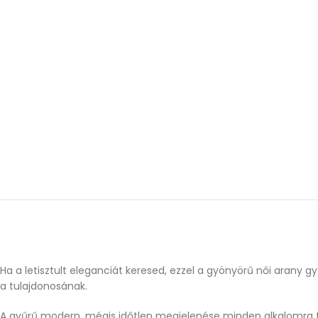
Ha a letisztult eleganciát keresed, ezzel a gyönyörű női arany 
a tulajdonosának.
A gyűrű modern, mégis időtlen megjelenése minden alkalomra tö