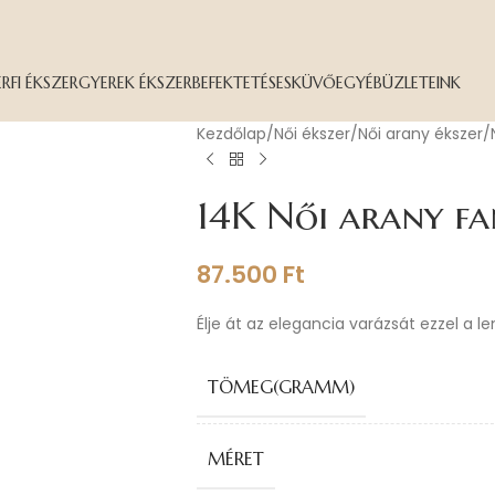
ÉRFI ÉKSZER
GYEREK ÉKSZER
BEFEKTETÉS
ESKÜVŐ
EGYÉB
ÜZLETEINK
Kezdőlap
Női ékszer
Női arany ékszer
14K Női arany fa
87.500
Ft
Élje át az elegancia varázsát ezzel a l
TÖMEG(GRAMM)
MÉRET