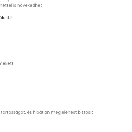
 héttel is növekedhet
la itt!
méket!
tartósságot, és hibátlan megjelenést biztosít