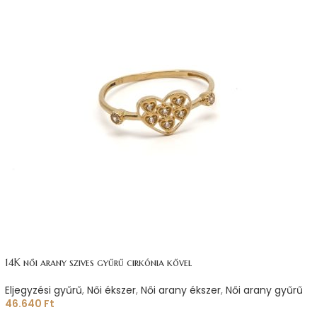
14K női arany szives gyűrű cirkónia kővel
Eljegyzési gyűrű
,
Női ékszer
,
Női arany ékszer
,
Női arany gyűrű
46.640
Ft