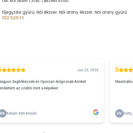
14K női arany gyűrű cirkónia kővel
Eljegyzési gyűrű
,
Női ékszer
,
Női arany ékszer
,
Női arany gyűrű
102.520
Ft