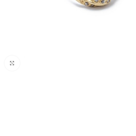
Nagyításhoz kattints ide