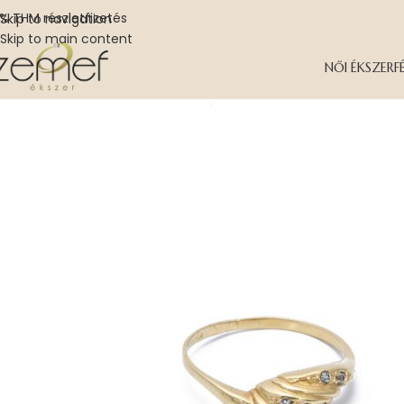
% THM részletfizetés
Skip to navigation
Skip to main content
NŐI ÉKSZER
F