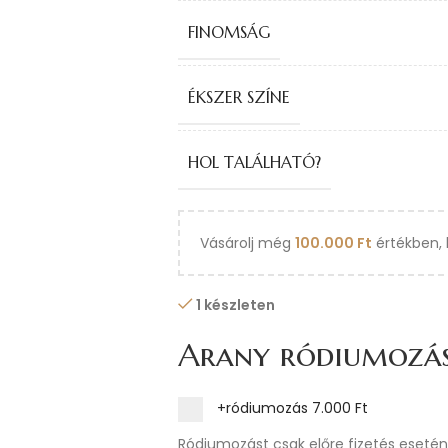
FINOMSÁG
ÉKSZER SZÍNE
HOL TALÁLHATÓ?
Vásárolj még
100.000
Ft
értékben, 
1 készleten
Arany ródiumozá
+ródiumozás
7.000 Ft
Ródiumozást csak előre fizetés esetén 