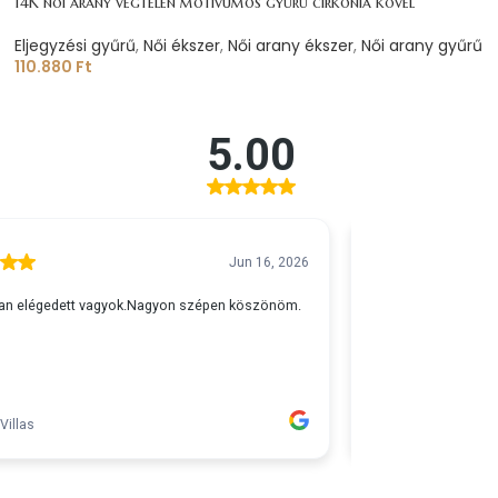
14K női arany végtelen motívumos gyűrű cirkónia kővel
Eljegyzési gyűrű
,
Női ékszer
,
Női arany ékszer
,
Női arany gyűrű
110.880
Ft