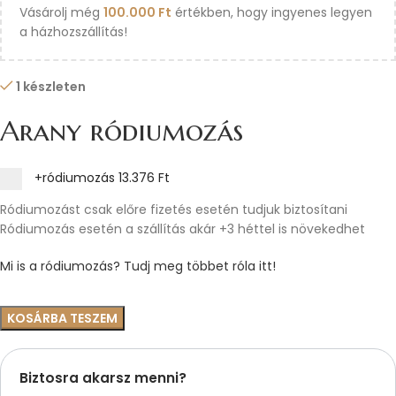
Vásárolj még
100.000
Ft
értékben, hogy ingyenes legyen
a házhozszállítás!
1 készleten
Arany ródiumozás
+ródiumozás
13.376 Ft
Ródiumozást csak előre fizetés esetén tudjuk biztosítani
Ródiumozás esetén a szállítás akár +3 héttel is növekedhet
Mi is a ródiumozás? Tudj meg többet róla itt!
KOSÁRBA TESZEM
Biztosra akarsz menni?