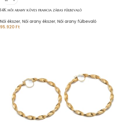
14K női arany köves francia záras fülbevaló
Női ékszer
,
Női arany ékszer
,
Női arany fülbevaló
95.920
Ft