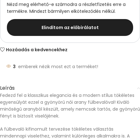
Nézd meg elérhető-e számodra a részletfizetés erre a
termékre. Mindezt bármilyen elköteleződés nélkül.
Elindítom az előbírálatot
Hozáadás a kedvencekhez
3
emberek nézik most ezt a terméket!
Leírás
Fedezd fel a klasszikus elegancia és a modern stílus tökéletes
egyensúlyát ezzel a gyönyörű női arany fülbevalóval! Kiváló
minőségű aranyból készült, amely nemcsak tartós, de gyönyörű
fényt is biztosít viselőjének.
A fülbevaló kifinomult tervezése tökéletes választás
mindennapi viselethez, valamint különleges alkalmakra is. A