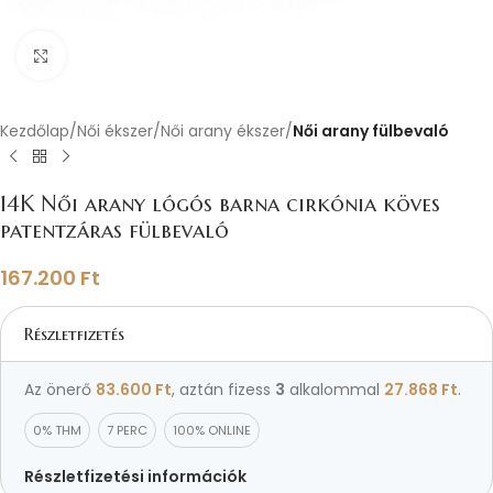
Nagyításhoz kattints ide
Kezdőlap
Női ékszer
Női arany ékszer
Női arany fülbevaló
14K Női arany lógós barna cirkónia köves
patentzáras fülbevaló
167.200
Ft
Részletfizetés
Az önerő
83.600
Ft
, aztán fizess
3
alkalommal
27.868
Ft
.
0% THM
7 PERC
100% ONLINE
Részletfizetési információk