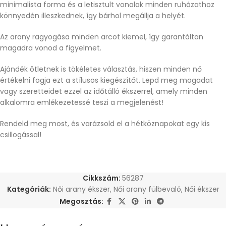
minimalista forma és a letisztult vonalak minden ruházathoz
könnyedén illeszkednek, így bárhol megállja a helyét.
Az arany ragyogása minden arcot kiemel, így garantáltan
magadra vonod a figyelmet.
Ajándék ötletnek is tökéletes választás, hiszen minden nő
értékelni fogja ezt a stílusos kiegészítőt. Lepd meg magadat
vagy szeretteidet ezzel az időtálló ékszerrel, amely minden
alkalomra emlékezetessé teszi a megjelenést!
Rendeld meg most, és varázsold el a hétköznapokat egy kis
csillogással!
Cikkszám:
56287
Kategóriák:
Női arany ékszer
,
Női arany fülbevaló
,
Női ékszer
Megosztás: