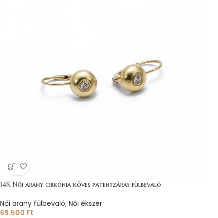
14K Női arany cirkónia köves patentzáras fülbevaló
Női arany fülbevaló
,
Női ékszer
69.500
Ft