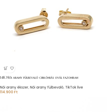
14K Női arany fülbevaló cirkóniás ovál fazonban
Női arany ékszer
,
Női arany fülbevaló
,
TikTok live
114.900
Ft