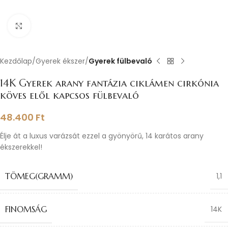
Nagyításhoz kattints ide
Kezdőlap
Gyerek ékszer
Gyerek fülbevaló
14K Gyerek arany fantázia ciklámen cirkónia
köves elől kapcsos fülbevaló
48.400
Ft
Élje át a luxus varázsát ezzel a gyönyörű, 14 karátos arany
ékszerekkel!
TÖMEG(GRAMM)
1,1
FINOMSÁG
14K