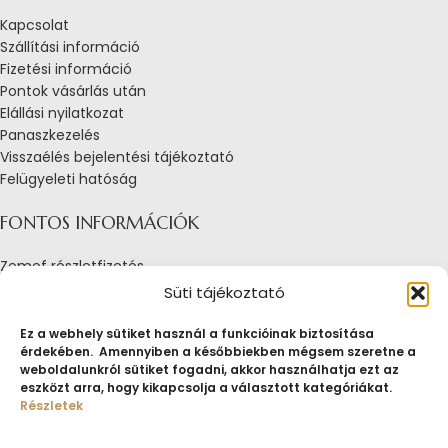
Kapcsolat
Szállítási információ
Fizetési információ
Pontok vásárlás után
Elállási nyilatkozat
Panaszkezelés
Visszaélés bejelentési tájékoztató
Felügyeleti hatóság
FONTOS INFORMÁCIÓK
Zemef részletfizetés
Adatkezelési tájékoztató
Süti tájékoztató
Általános Szerződési Feltételek
Tájékoztató sütik alkalmazásáról
Ez a webhely sütiket használ a funkcióinak biztosítása
érdekében. Amennyiben a későbbiekben mégsem szeretne a
Fogyasztóvédelmi tájékoztató
weboldalunkról sütiket fogadni, akkor használhatja ezt az
Jogi nyilatkozat
eszközt arra, hogy kikapcsolja a választott kategóriákat.
Impresszum
Részletek
Pályázatok
ZEMEF.HU
Minden jog fenntartva
ZEMEF KFT.
Ékszer&Zálog&Befektetés