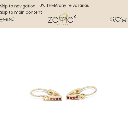
0% THM
Arany felvásárlás
Skip to navigation
Skip to main content
MENÜ