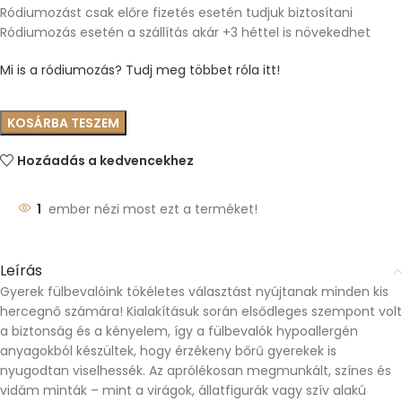
Ródiumozást csak előre fizetés esetén tudjuk biztosítani
Ródiumozás esetén a szállítás akár +3 héttel is növekedhet
Mi is a ródiumozás? Tudj meg többet róla itt!
KOSÁRBA TESZEM
Hozáadás a kedvencekhez
1
ember nézi most ezt a terméket!
Leírás
Gyerek fülbevalóink tökéletes választást nyújtanak minden kis
hercegnő számára! Kialakításuk során elsődleges szempont volt
a biztonság és a kényelem, így a fülbevalók hypoallergén
anyagokból készültek, hogy érzékeny bőrű gyerekek is
nyugodtan viselhessék. Az aprólékosan megmunkált, színes és
vidám minták – mint a virágok, állatfigurák vagy szív alakú