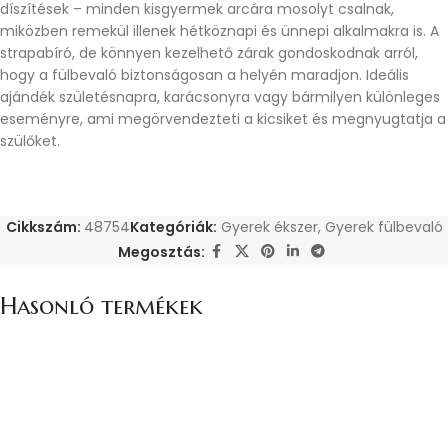
díszítések – minden kisgyermek arcára mosolyt csalnak,
miközben remekül illenek hétköznapi és ünnepi alkalmakra is. A
strapabíró, de könnyen kezelhető zárak gondoskodnak arról,
hogy a fülbevaló biztonságosan a helyén maradjon. Ideális
ajándék születésnapra, karácsonyra vagy bármilyen különleges
eseményre, ami megörvendezteti a kicsiket és megnyugtatja a
szülőket.
Cikkszám:
48754
Kategóriák:
Gyerek ékszer
,
Gyerek fülbevaló
Megosztás:
Hasonló termékek