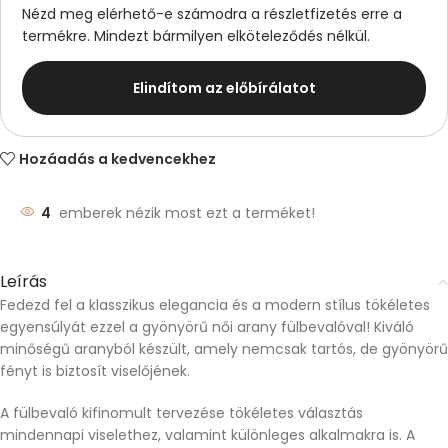
Nézd meg elérhető-e számodra a részletfizetés erre a
termékre. Mindezt bármilyen elköteleződés nélkül.
Elindítom az előbírálatot
Hozáadás a kedvencekhez
4
emberek nézik most ezt a terméket!
Leírás
Fedezd fel a klasszikus elegancia és a modern stílus tökéletes
egyensúlyát ezzel a gyönyörű női arany fülbevalóval! Kiváló
minőségű aranyból készült, amely nemcsak tartós, de gyönyörű
fényt is biztosít viselőjének.
A fülbevaló kifinomult tervezése tökéletes választás
mindennapi viselethez, valamint különleges alkalmakra is. A