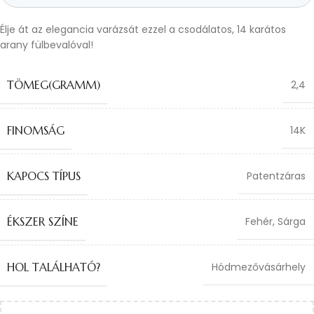
Élje át az elegancia varázsát ezzel a csodálatos, 14 karátos
arany fülbevalóval!
TÖMEG(GRAMM)
2,4
FINOMSÁG
14K
KAPOCS TÍPUS
Patentzáras
ÉKSZER SZÍNE
Fehér
,
Sárga
HOL TALÁLHATÓ?
Hódmezővásárhely