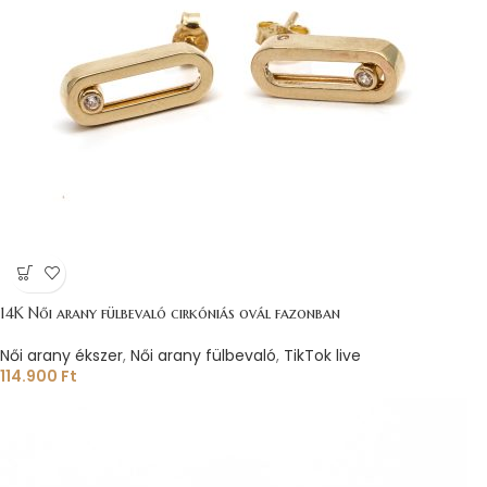
14K Női arany fülbevaló cirkóniás ovál fazonban
Női arany ékszer
,
Női arany fülbevaló
,
TikTok live
114.900
Ft