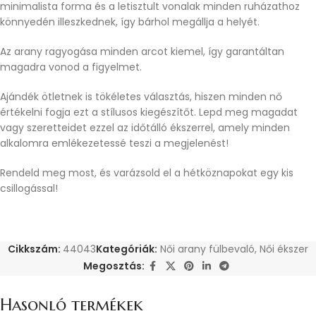
minimalista forma és a letisztult vonalak minden ruházathoz
könnyedén illeszkednek, így bárhol megállja a helyét.
Az arany ragyogása minden arcot kiemel, így garantáltan
magadra vonod a figyelmet.
Ajándék ötletnek is tökéletes választás, hiszen minden nő
értékelni fogja ezt a stílusos kiegészítőt. Lepd meg magadat
vagy szeretteidet ezzel az időtálló ékszerrel, amely minden
alkalomra emlékezetessé teszi a megjelenést!
Rendeld meg most, és varázsold el a hétköznapokat egy kis
csillogással!
Cikkszám:
44043
Kategóriák:
Női arany fülbevaló
,
Női ékszer
Megosztás:
Hasonló termékek