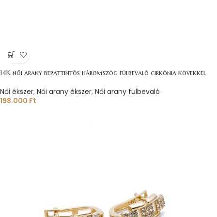
14K női arany bepattintós háromszög fülbevaló cirkónia kövekkel
Női ékszer
,
Női arany ékszer
,
Női arany fülbevaló
198.000
Ft