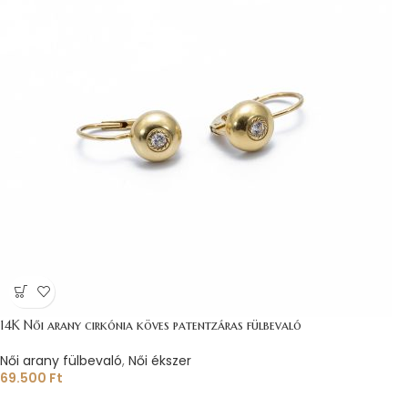
14K Női arany cirkónia köves patentzáras fülbevaló
Női arany fülbevaló
,
Női ékszer
69.500
Ft