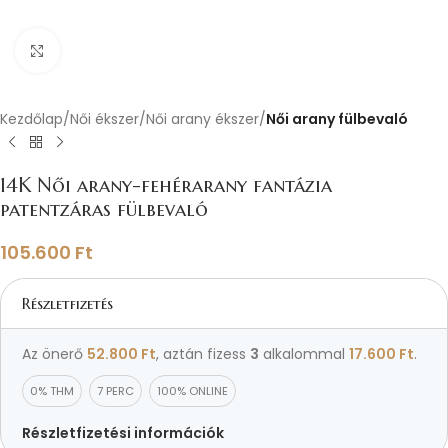
Nagyításhoz kattints ide
Kezdőlap
Női ékszer
Női arany ékszer
Női arany fülbevaló
14K Női arany-fehérarany fantázia
patentzáras fülbevaló
105.600
Ft
Részletfizetés
Az önerő
52.800
Ft
, aztán fizess
3
alkalommal
17.600
Ft
.
0% THM
7 PERC
100% ONLINE
Részletfizetési információk