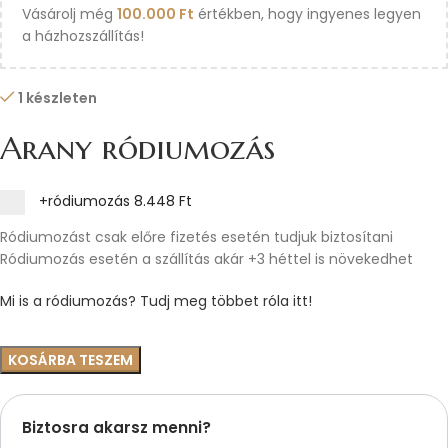
Vásárolj még
100.000
Ft
értékben, hogy ingyenes legyen
a házhozszállítás!
1 készleten
Arany ródiumozás
+ródiumozás
8.448 Ft
Ródiumozást csak előre fizetés esetén tudjuk biztosítani
Ródiumozás esetén a szállítás akár +3 héttel is növekedhet
Mi is a ródiumozás? Tudj meg többet róla itt!
KOSÁRBA TESZEM
Biztosra akarsz menni?