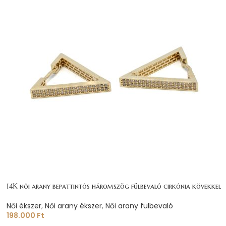
14K női arany bepattintós háromszög fülbevaló cirkónia kövekkel
Női ékszer
,
Női arany ékszer
,
Női arany fülbevaló
198.000
Ft