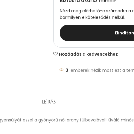
Biztosra akarsz menni?
Nézd meg elérhető-e számodra a ré
bármilyen elköteleződés nélkül.
Elindíto
Hozáadás a kedvencekhez
3
emberek nézik most ezt a ter
LEÍRÁS
egyensúlyát ezzel a gyönyörű női arany fülbevalóval! Kiváló min