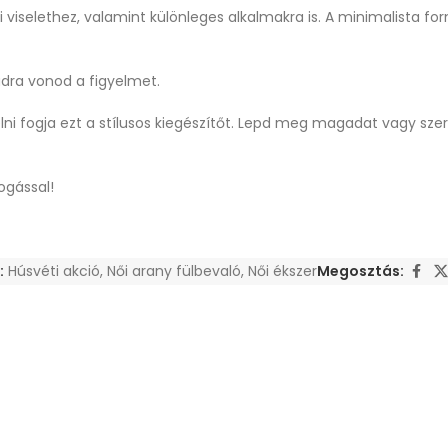
 viselethez, valamint különleges alkalmakra is. A minimalista fo
dra vonod a figyelmet.
lni fogja ezt a stílusos kiegészítőt. Lepd meg magadat vagy szere
ogással!
:
Húsvéti akció
,
Női arany fülbevaló
,
Női ékszer
Megosztás: