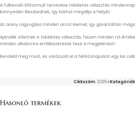
A fülbevaló kifinomult tervezése tökéletes választás mindennapi
könnyedén illeszkednek, így bárhol megállja a helyét.
Az arany ragyogása minden arcot kiemel, így garantáltan maga
Ajándék ötletnek is tökéletes választás, hiszen minden nő értéke
minden alkalomra emlékezetessé teszi a megjelenést!
Rendeld meg most, és varázsold el a hétköznapokat egy kis csill
Cikkszám:
32954
Kategóriák
Hasonló termékek