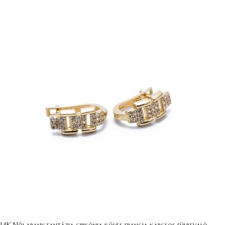
14K Női arany fantázia cirkónia köves francia kapcsos fülbevaló