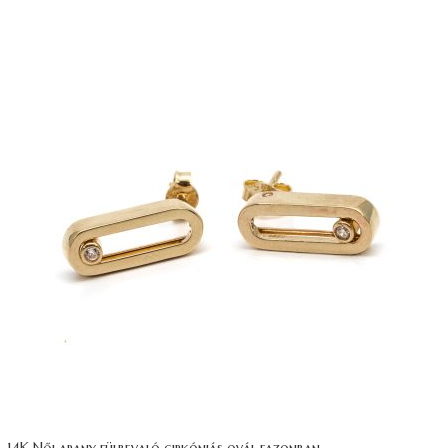
14K Női arany fülbevaló cirkóniás ovál fazonban