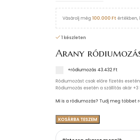
Vásárolj még
100.000
Ft
értékben, 
1 készleten
Arany ródiumozá
+ródiumozás
43.432 Ft
Ródiumozást csak előre fizetés esetén 
Ródiumozás esetén a szállítás akár +3
Mi is a ródiumozás? Tudj meg többet ró
KOSÁRBA TESZEM