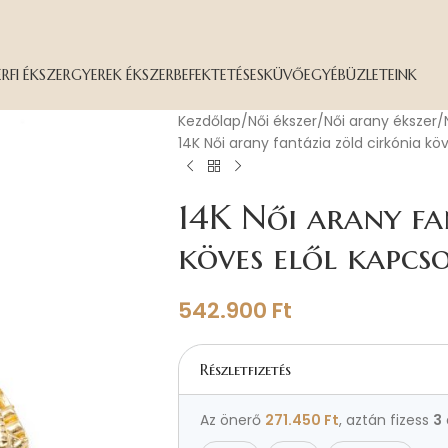
ÉRFI ÉKSZER
GYEREK ÉKSZER
BEFEKTETÉS
ESKÜVŐ
EGYÉB
ÜZLETEINK
Kezdőlap
Női ékszer
Női arany ékszer
14K Női arany fantázia zöld cirkónia kö
14K Női arany fa
köves elől kapcs
542.900
Ft
Részletfizetés
Az önerő
271.450
Ft
, aztán fizess
3