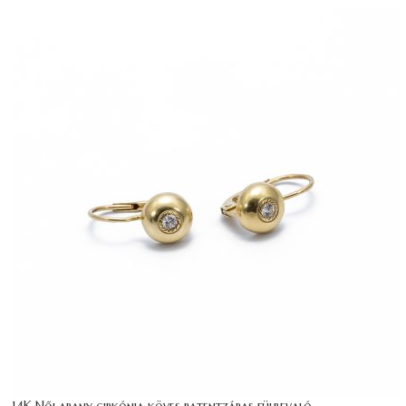
14K Női arany cirkónia köves patentzáras fülbevaló