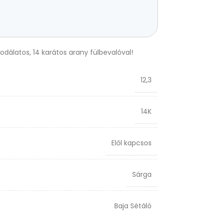
sodálatos, 14 karátos arany fülbevalóval!
12,3
14K
Elől kapcsos
Sárga
Baja Sétáló