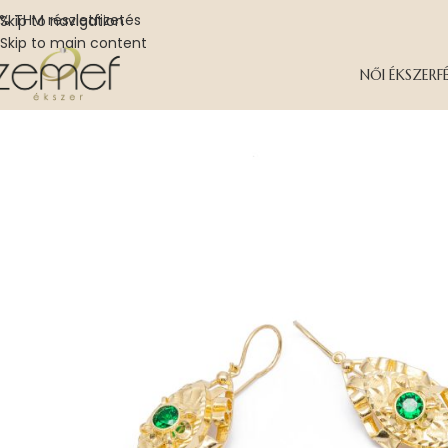
% THM részletfizetés
Skip to navigation
Skip to main content
NŐI ÉKSZER
F