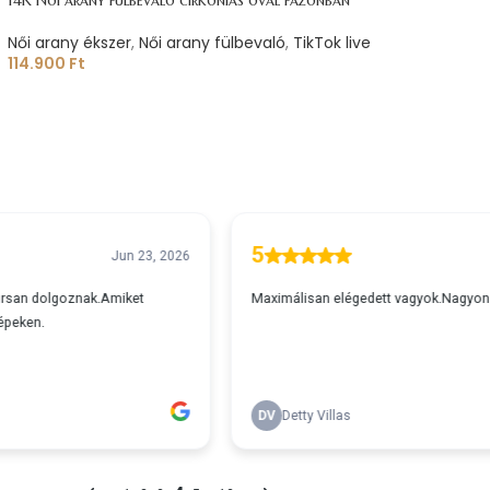
Női arany ékszer
,
Női arany fülbevaló
,
TikTok live
114.900
Ft