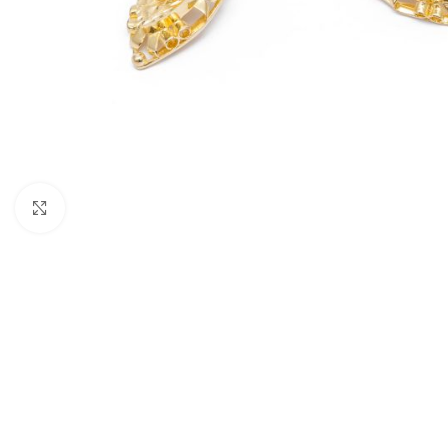
Nagyításhoz kattints ide