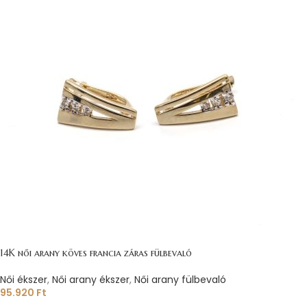
14K női arany köves francia záras fülbevaló
Női ékszer
,
Női arany ékszer
,
Női arany fülbevaló
95.920
Ft