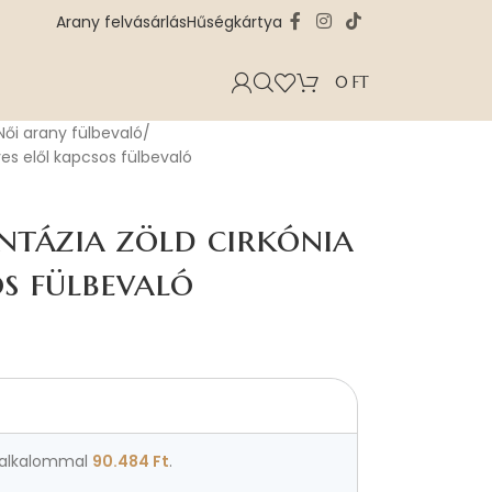
Arany felvásárlás
Hűségkártya
0
FT
Női arany fülbevaló
ves elől kapcsos fülbevaló
ntázia zöld cirkónia
os fülbevaló
alkalommal
90.484
Ft
.