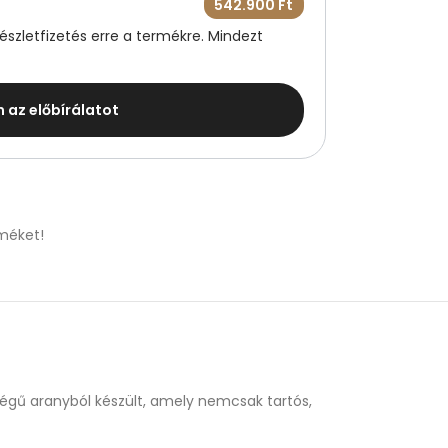
542.900
Ft
szletfizetés erre a termékre. Mindezt
m az előbírálatot
méket!
őségű aranyból készült, amely nemcsak tartós,