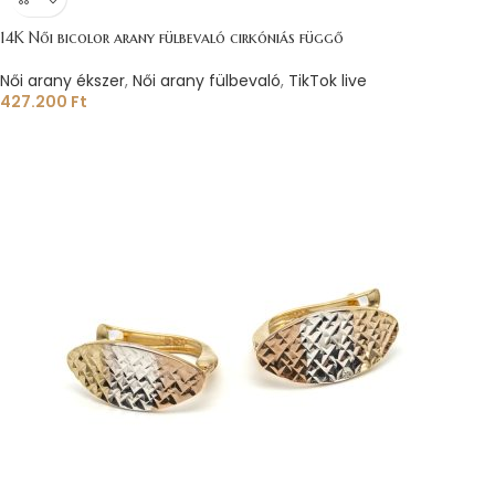
14K Női bicolor arany fülbevaló cirkóniás függő
Női arany ékszer
,
Női arany fülbevaló
,
TikTok live
427.200
Ft