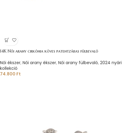
14K Női arany cirkónia köves patentzáras fülbevaló
Női ékszer
,
Női arany ékszer
,
Női arany fülbevaló
,
2024 nyári
kollekció
74.800
Ft