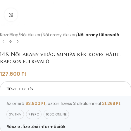
Nagyításhoz kattints ide
Kezdőlap
Női ékszer
Női arany ékszer
Női arany fülbevaló
14K Női arany virág mintás kék köves hátul
kapcsos fülbevaló
127.600
Ft
Részletfizetés
Az önerő
63.800
Ft
, aztán fizess
3
alkalommal
21.268
Ft
.
0% THM
7 PERC
100% ONLINE
Részletfizetési információk