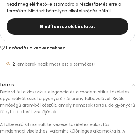
Nézd meg elérhető-e számodra a részletfizetés erre a
termékre. Mindezt bármilyen elköteleződés nélkül.
Elindítom az előbírálatot
Hozáadás a kedvencekhez
2
emberek nézik most ezt a terméket!
Leírás
Fedezd fel a klasszikus elegancia és a modern stílus tökéletes
egyensúlyát ezzel a gyönyörű női arany fülbevalóval! Kiváló
minőségű aranyból készült, amely nemcsak tartós, de gyönyörű
fényt is biztosít viselőjének.
A fülbevaló kifinomult tervezése tökéletes választás
mindennapi viselethez, valamint különleges alkalmakra is. A