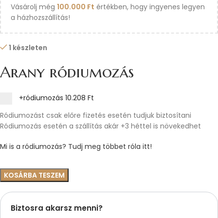
Vásárolj még
100.000
Ft
értékben, hogy ingyenes legyen
a házhozszállítás!
1 készleten
Arany ródiumozás
+ródiumozás
10.208 Ft
Ródiumozást csak előre fizetés esetén tudjuk biztosítani
Ródiumozás esetén a szállítás akár +3 héttel is növekedhet
Mi is a ródiumozás? Tudj meg többet róla itt!
KOSÁRBA TESZEM
Biztosra akarsz menni?