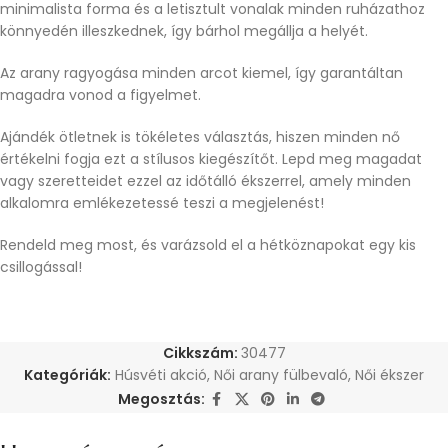
minimalista forma és a letisztult vonalak minden ruházathoz
könnyedén illeszkednek, így bárhol megállja a helyét.
Az arany ragyogása minden arcot kiemel, így garantáltan
magadra vonod a figyelmet.
Ajándék ötletnek is tökéletes választás, hiszen minden nő
értékelni fogja ezt a stílusos kiegészítőt. Lepd meg magadat
vagy szeretteidet ezzel az időtálló ékszerrel, amely minden
alkalomra emlékezetessé teszi a megjelenést!
Rendeld meg most, és varázsold el a hétköznapokat egy kis
csillogással!
Cikkszám:
30477
Kategóriák:
Húsvéti akció
,
Női arany fülbevaló
,
Női ékszer
Megosztás: