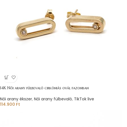
14K Női arany fülbevaló cirkóniás ovál fazonban
Női arany ékszer
,
Női arany fülbevaló
,
TikTok live
114.900
Ft