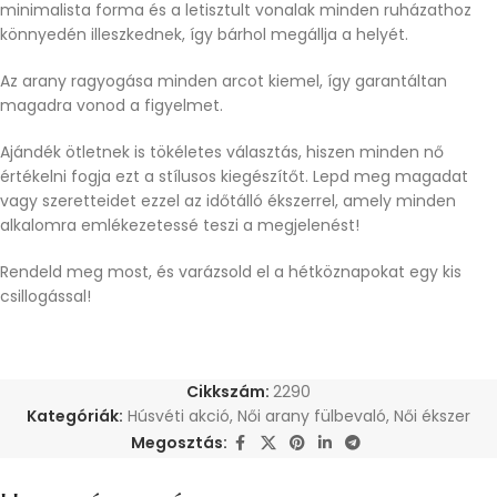
minimalista forma és a letisztult vonalak minden ruházathoz
könnyedén illeszkednek, így bárhol megállja a helyét.
Az arany ragyogása minden arcot kiemel, így garantáltan
magadra vonod a figyelmet.
Ajándék ötletnek is tökéletes választás, hiszen minden nő
értékelni fogja ezt a stílusos kiegészítőt. Lepd meg magadat
vagy szeretteidet ezzel az időtálló ékszerrel, amely minden
alkalomra emlékezetessé teszi a megjelenést!
Rendeld meg most, és varázsold el a hétköznapokat egy kis
csillogással!
Cikkszám:
2290
Kategóriák:
Húsvéti akció
,
Női arany fülbevaló
,
Női ékszer
Megosztás: