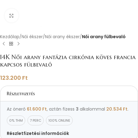
Nagyításhoz kattints ide
Kezdőlap
Női ékszer
Női arany ékszer
Női arany fülbevaló
14K Női arany fantázia cirkónia köves francia
kapcsos fülbevaló
123.200
Ft
Részletfizetés
Az önerő
61.600
Ft
, aztán fizess
3
alkalommal
20.534
Ft
.
0% THM
7 PERC
100% ONLINE
Részletfizetési információk