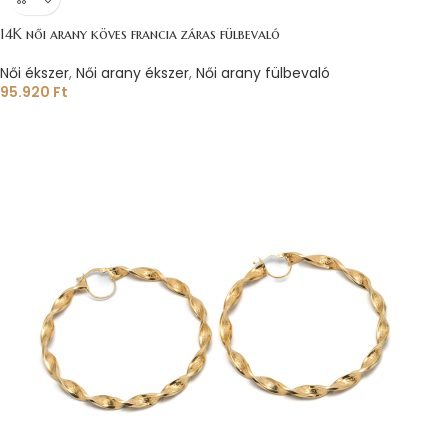
14K női arany köves francia záras fülbevaló
Női ékszer
,
Női arany ékszer
,
Női arany fülbevaló
95.920
Ft