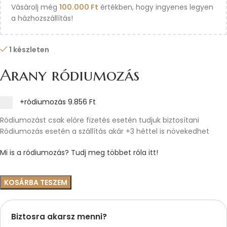
Vásárolj még
100.000
Ft
értékben, hogy ingyenes legyen
a házhozszállítás!
1 készleten
Arany ródiumozás
+ródiumozás
9.856 Ft
Ródiumozást csak előre fizetés esetén tudjuk biztosítani
Ródiumozás esetén a szállítás akár +3 héttel is növekedhet
Mi is a ródiumozás? Tudj meg többet róla itt!
KOSÁRBA TESZEM
Biztosra akarsz menni?