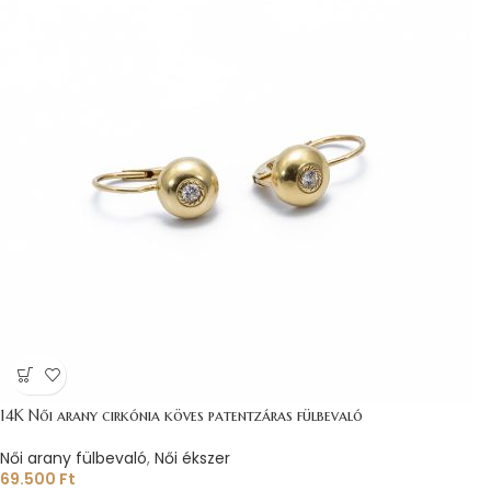
14K Női arany cirkónia köves patentzáras fülbevaló
Női arany fülbevaló
,
Női ékszer
69.500
Ft