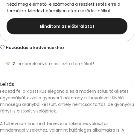
Nézd meg elérhető-e számodra a részletfizetés erre a
termékre. Mindezt bármilyen elköteleződés nélkül.
Elindítom az előbírálatot
Hozáadás a kedvencekhez
2
emberek nézik most ezt a terméket!
Leírás
Fedezd fel a klasszikus elegancia és a modern stílus tökéletes
egyensúlyát ezzel a gyönyörű női arany fülbevalóval! Kiváló
minőségű aranyból készült, amely nemcsak tartós, de gyönyörű
fényt is biztosít viselőjének.
A fülbevaló kifinomult tervezése tökéletes választás
mindennapi viselethez, valamint különleges alkalmakra is. A