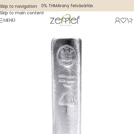
0% THM
Arany felvásárlás
Skip to navigation
Skip to main content
MENÜ