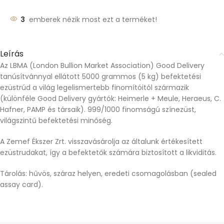
3
emberek nézik most ezt a terméket!
Leírás
Az LBMA (London Bullion Market Association) Good Delivery
tanúsítvánnyal ellátott 5000 grammos (5 kg) befektetési
ezüstrúd a világ legelismertebb finomítóitól származik
(különféle Good Delivery gyártók: Heimerle + Meule, Heraeus, C.
Hafner, PAMP és társaik). 999/1000 finomságú színezüst,
világszintű befektetési minőség.
A Zemef Ékszer Zrt. visszavásárolja az általunk értékesített
ezüstrudakat, így a befektetők számára biztosított a likviditás.
Tárolás: hűvös, száraz helyen, eredeti csomagolásban (sealed
assay card).