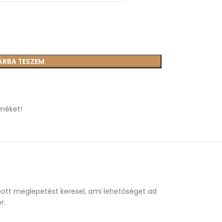
ÁRBA TESZEM
méket!
bott meglepetést keresel, ami lehetőséget ad
r.