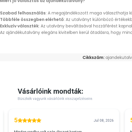
Miért jó választás az ajándékutalvány?
Szabad felhasználás
: A megajándékozott maga választhatja ki
Többféle összegben elérhető
: Az utalványt különböző értékek
Exkluzív választék
: Az utalvány beváltásával hozzáférést kapna
Az ajándékutalvány elegáns kivitelben kerül átadásra, hogy mi
Cikkszám:
ajandekutal