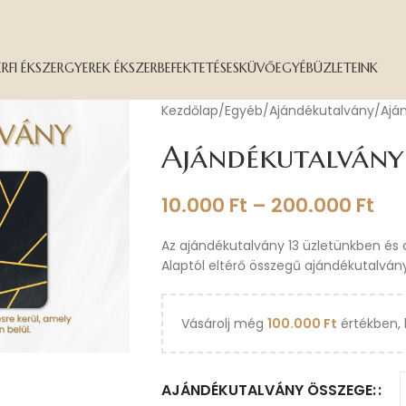
ÉRFI ÉKSZER
GYEREK ÉKSZER
BEFEKTETÉS
ESKÜVŐ
EGYÉB
ÜZLETEINK
Kezdőlap
Egyéb
Ajándékutalvány
Ajá
Ajándékutalvány
10.000
Ft
–
200.000
Ft
Az ajándékutalvány 13 üzletünkben és
Alaptól eltérő összegű ajándékutalvány
Vásárolj még
100.000
Ft
értékben, 
AJÁNDÉKUTALVÁNY ÖSSZEGE: