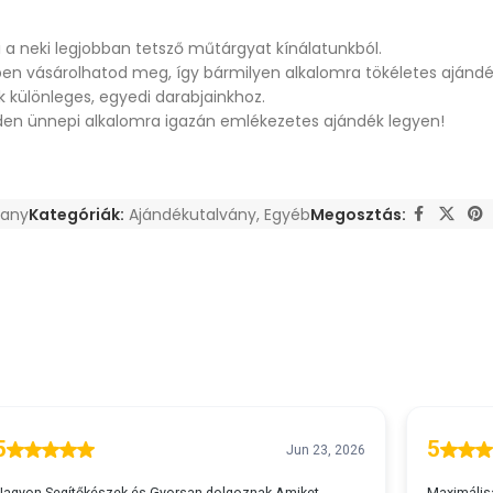
 a neki legjobban tetsző műtárgyat kínálatunkból.
ben vásárolhatod meg, így bármilyen alkalomra tökéletes ajándé
k különleges, egyedi darabjainkhoz.
nden ünnepi alkalomra igazán emlékezetes ajándék legyen!
vany
Kategóriák:
Ajándékutalvány
,
Egyéb
Megosztás: