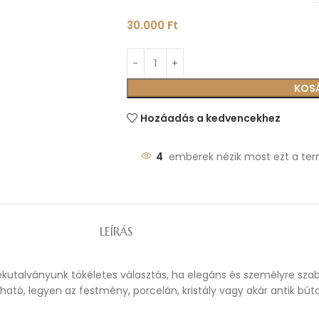
30.000
Ft
KOS
Hozáadás a kedvencekhez
4
emberek nézik most ezt a ter
LEÍRÁS
ékutalványunk tökéletes választás, ha elegáns és személyre sza
tó, legyen az festmény, porcelán, kristály vagy akár antik búto