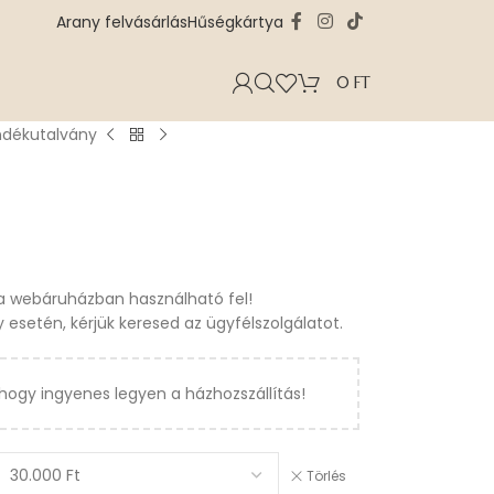
Arany felvásárlás
Hűségkártya
0
FT
ndékutalvány
 a webáruházban használható fel!
 esetén, kérjük keresed az ügyfélszolgálatot.
hogy ingyenes legyen a házhozszállítás!
Törlés