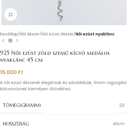
Nagyításhoz kattints ide
Kezdőlap
Női ékszer
Női ezüst ékszer
Női ezüst nyaklánc
925 Női ezüst zöld szemű kígyó medálos
nyaklánc 45 cm
15.000
Ft
A női ezüst ékszerek elegánsak és sokoldalúak, finom ragyogást
kölcsönöznek bármilyen öltözékhez.
TÖMEG(GRAMM)
2,5
HOSSZÚSÁG
45cm