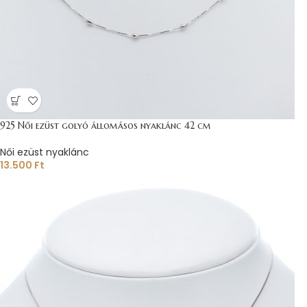
925 Női ezüst golyó állomásos nyaklánc 42 cm
Női ezüst nyaklánc
13.500
Ft