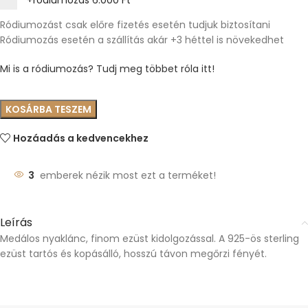
+ródiumozás
6.000 Ft
Ródiumozást csak előre fizetés esetén tudjuk biztosítani
Ródiumozás esetén a szállítás akár +3 héttel is növekedhet
Mi is a ródiumozás? Tudj meg többet róla itt!
KOSÁRBA TESZEM
Hozáadás a kedvencekhez
3
emberek nézik most ezt a terméket!
Leírás
Medálos nyaklánc, finom ezüst kidolgozással. A 925-ös sterling
ezüst tartós és kopásálló, hosszú távon megőrzi fényét.