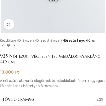
Nagyításhoz kattints ide
Kezdőlap
Női ékszer
Női ezüst ékszer
Női ezüst nyaklánc
925 Női ezüst végtelen jel medálos nyaklánc
40 cm
13.800
Ft
A női ezüst ékszerek elegánsak és sokoldalúak, finom ragyogást
kölcsönöznek bármilyen öltözékhez.
TÖMEG(GRAMM)
2,29