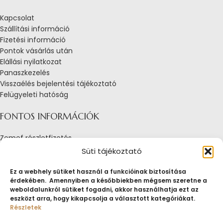
Kapcsolat
Szállítási információ
Fizetési információ
Pontok vásárlás után
Elállási nyilatkozat
Panaszkezelés
Visszaélés bejelentési tájékoztató
Felügyeleti hatóság
FONTOS INFORMÁCIÓK
Zemef részletfizetés
Adatkezelési tájékoztató
Süti tájékoztató
Általános Szerződési Feltételek
Tájékoztató sütik alkalmazásáról
Ez a webhely sütiket használ a funkcióinak biztosítása
érdekében. Amennyiben a későbbiekben mégsem szeretne a
Fogyasztóvédelmi tájékoztató
weboldalunkról sütiket fogadni, akkor használhatja ezt az
Jogi nyilatkozat
eszközt arra, hogy kikapcsolja a választott kategóriákat.
Impresszum
Részletek
Pályázatok