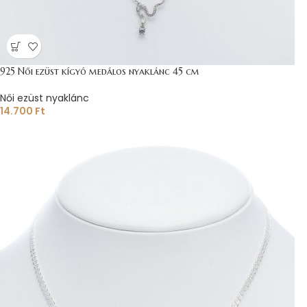
925 Női ezüst kígyó medálos nyaklánc 45 cm
Női ezüst nyaklánc
14.700
Ft