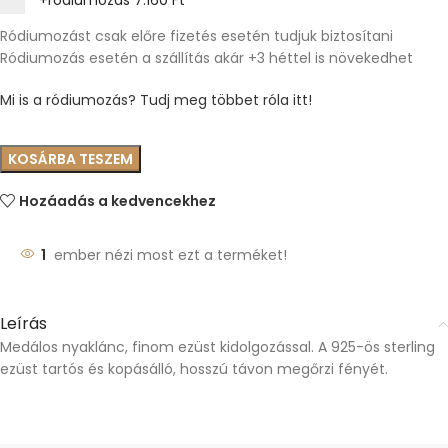
+ródiumozás
7.160 Ft
Ródiumozást csak előre fizetés esetén tudjuk biztosítani
Ródiumozás esetén a szállítás akár +3 héttel is növekedhet
Mi is a ródiumozás? Tudj meg többet róla itt!
KOSÁRBA TESZEM
Hozáadás a kedvencekhez
1
ember nézi most ezt a terméket!
Leírás
Medálos nyaklánc, finom ezüst kidolgozással. A 925-ös sterling
ezüst tartós és kopásálló, hosszú távon megőrzi fényét.