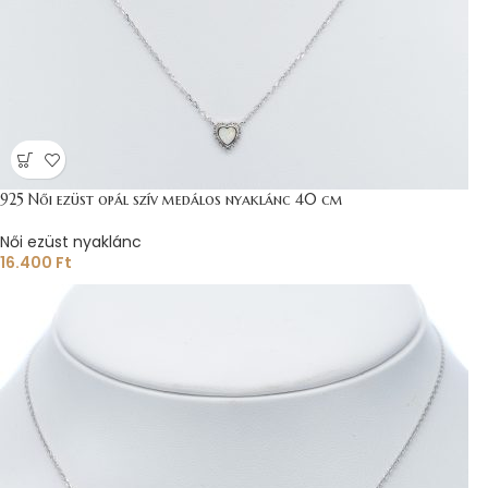
925 Női ezüst opál szív medálos nyaklánc 40 cm
Női ezüst nyaklánc
16.400
Ft