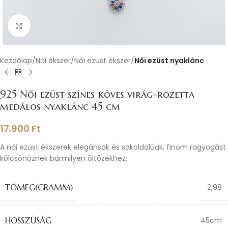
Nagyításhoz kattints ide
Kezdőlap
Női ékszer
Női ezüst ékszer
Női ezüst nyaklánc
925 Női ezüst színes köves virág-rozetta
medálos nyaklánc 45 cm
17.900
Ft
A női ezüst ékszerek elegánsak és sokoldalúak, finom ragyogást
kölcsönöznek bármilyen öltözékhez.
TÖMEG(GRAMM)
2,98
HOSSZÚSÁG
45cm