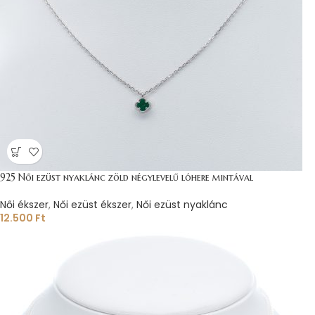
925 Női ezüst nyaklánc zöld négylevelű lóhere mintával
Női ékszer
,
Női ezüst ékszer
,
Női ezüst nyaklánc
12.500
Ft