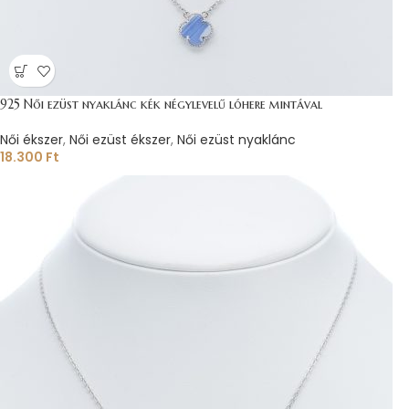
925 Női ezüst nyaklánc kék négylevelű lóhere mintával
Női ékszer
,
Női ezüst ékszer
,
Női ezüst nyaklánc
18.300
Ft