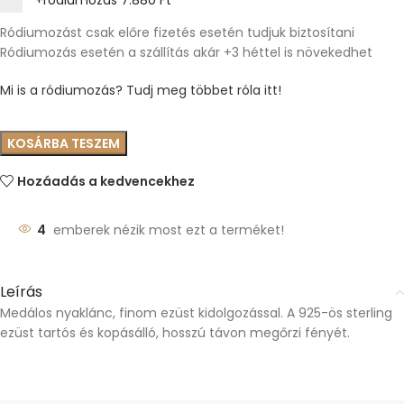
+ródiumozás
7.880 Ft
Ródiumozást csak előre fizetés esetén tudjuk biztosítani
Ródiumozás esetén a szállítás akár +3 héttel is növekedhet
Mi is a ródiumozás? Tudj meg többet róla itt!
KOSÁRBA TESZEM
Hozáadás a kedvencekhez
4
emberek nézik most ezt a terméket!
Leírás
Medálos nyaklánc, finom ezüst kidolgozással. A 925-ös sterling
ezüst tartós és kopásálló, hosszú távon megőrzi fényét.