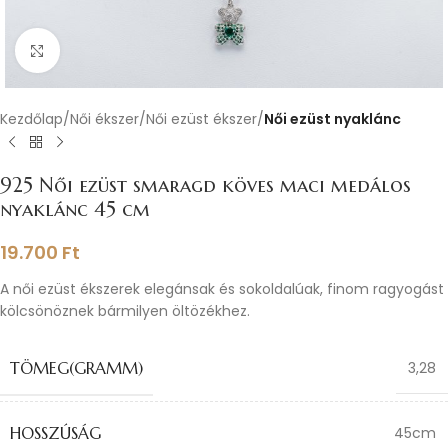
Nagyításhoz kattints ide
Kezdőlap
Női ékszer
Női ezüst ékszer
Női ezüst nyaklánc
925 Női ezüst smaragd köves maci medálos
nyaklánc 45 cm
19.700
Ft
A női ezüst ékszerek elegánsak és sokoldalúak, finom ragyogást
kölcsönöznek bármilyen öltözékhez.
TÖMEG(GRAMM)
3,28
HOSSZÚSÁG
45cm