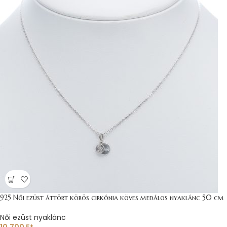
925 Női ezüst áttört körös cirkónia köves medálos nyaklánc 50 cm
Női ezüst nyaklánc