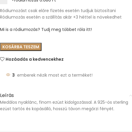
+ródiumozás
6.680 Ft
Ródiumozást csak előre fizetés esetén tudjuk biztosítani
Ródiumozás esetén a szállítás akár +3 héttel is növekedhet
Mi is a ródiumozás? Tudj meg többet róla itt!
KOSÁRBA TESZEM
Hozáadás a kedvencekhez
3
emberek nézik most ezt a terméket!
Leírás
Medálos nyaklánc, finom ezüst kidolgozással. A 925-ös sterling
ezüst tartós és kopásálló, hosszú távon megőrzi fényét.