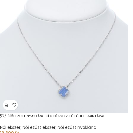
925 Női ezüst nyaklánc kék négylevelű lóhere mintával
Női ékszer
,
Női ezüst ékszer
,
Női ezüst nyaklánc