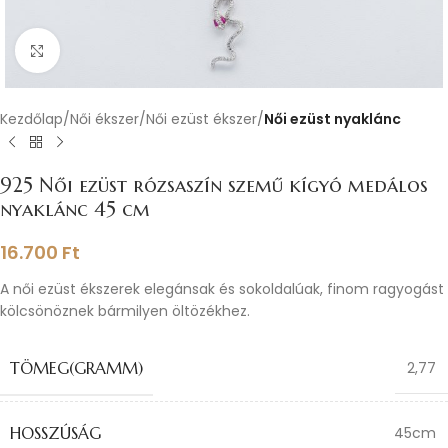
Nagyításhoz kattints ide
Kezdőlap
Női ékszer
Női ezüst ékszer
Női ezüst nyaklánc
925 Női ezüst rózsaszín szemű kígyó medálos
nyaklánc 45 cm
16.700
Ft
A női ezüst ékszerek elegánsak és sokoldalúak, finom ragyogást
kölcsönöznek bármilyen öltözékhez.
TÖMEG(GRAMM)
2,77
HOSSZÚSÁG
45cm