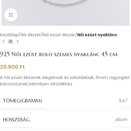
Nagyításhoz kattints ide
Kezdőlap
Női ékszer
Női ezüst ékszer
Női ezüst nyaklánc
925 Női ezüst rolo szemes nyaklánc 45 cm
20.900
Ft
A női ezüst ékszerek elegánsak és sokoldalúak, finom ragyogást
kölcsönöznek bármilyen öltözékhez.
TÖMEG(GRAMM)
3,47
HOSSZÚSÁG
45cm