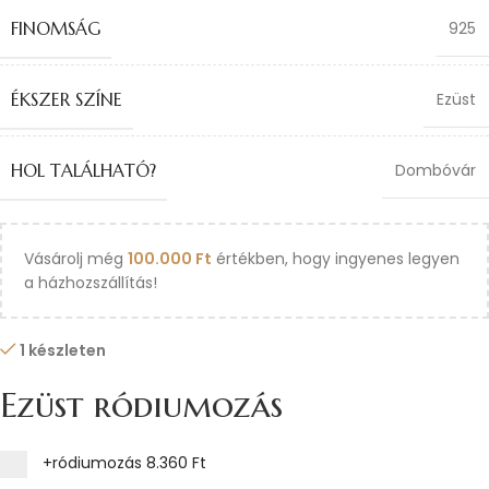
FINOMSÁG
925
ÉKSZER SZÍNE
Ezüst
HOL TALÁLHATÓ?
Dombóvár
Vásárolj még
100.000
Ft
értékben, hogy ingyenes legyen
a házhozszállítás!
1 készleten
Ezüst ródiumozás
+ródiumozás
8.360 Ft