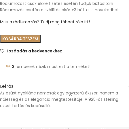
Ródiumozást csak előre fizetés esetén tudjuk biztosítani
Ródiumozás esetén a szállítás akár +3 héttel is növekedhet
Mi is a ródiumozás? Tudj meg többet róla itt!
KOSÁRBA TESZEM
Hozáadás a kedvencekhez
2
emberek nézik most ezt a terméket!
Leírás
Az ezüst nyaklánc nemcsak egy egyszerű ékszer, hanem a
nőiesség és az elegancia megtestesítője. A 925-ös sterling
ezüst tartós és kopásálló.