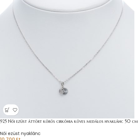
925 Női ezüst áttört körös cirkónia köves medálos nyaklánc 50 cm
Női ezüst nyaklánc
10.700
Ft