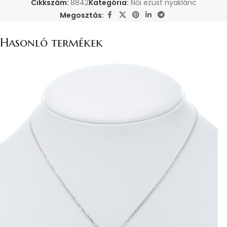
Cikkszám:
8842
Kategória:
Női ezüst nyaklánc
Megosztás:
Hasonló termékek