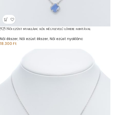
925 Női ezüst nyaklánc kék négylevelű lóhere mintával
Női ékszer
,
Női ezüst ékszer
,
Női ezüst nyaklánc
18.300
Ft