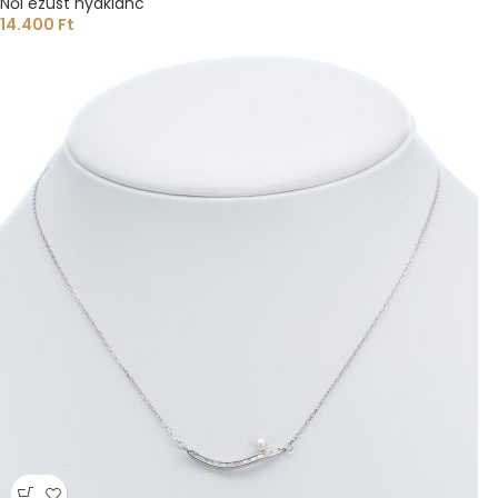
Női ezüst nyaklánc
14.400
Ft