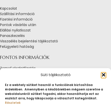
Kapcsolat
Szállítási információ
Fizetési információ
Pontok vásárlás után
Elállási nyilatkozat
Panaszkezelés
Visszaélés bejelentési tájékoztató
Felügyeleti hatóság
FONTOS INFORMÁCIÓK
Zemef részletfizetés
Adatkezelési tájékoztató
Süti tájékoztató
Általános Szerződési Feltételek
Tájékoztató sütik alkalmazásáról
Ez a webhely sütiket használ a funkcióinak biztosítása
érdekében. Amennyiben a későbbiekben mégsem szeretne a
Fogyasztóvédelmi tájékoztató
weboldalunkról sütiket fogadni, akkor használhatja ezt az
Jogi nyilatkozat
eszközt arra, hogy kikapcsolja a választott kategóriákat.
Impresszum
Részletek
Pályázatok