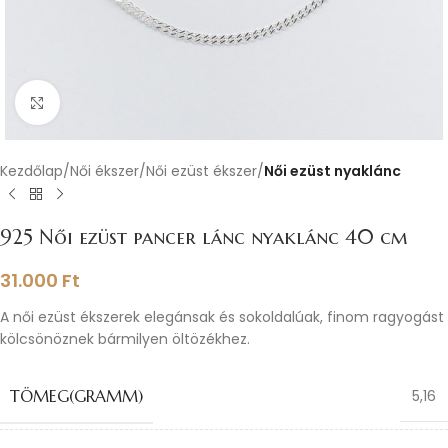
Nagyításhoz kattints ide
Kezdőlap
Női ékszer
Női ezüst ékszer
Női ezüst nyaklánc
925 Női ezüst pancer lánc nyaklánc 40 cm
31.000
Ft
A női ezüst ékszerek elegánsak és sokoldalúak, finom ragyogást
kölcsönöznek bármilyen öltözékhez.
TÖMEG(GRAMM)
5,16