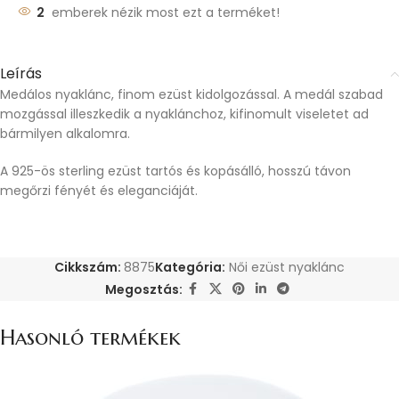
2
emberek nézik most ezt a terméket!
Leírás
Medálos nyaklánc, finom ezüst kidolgozással. A medál szabad
mozgással illeszkedik a nyaklánchoz, kifinomult viseletet ad
bármilyen alkalomra.
A 925-ös sterling ezüst tartós és kopásálló, hosszú távon
megőrzi fényét és eleganciáját.
Cikkszám:
8875
Kategória:
Női ezüst nyaklánc
Megosztás:
Hasonló termékek