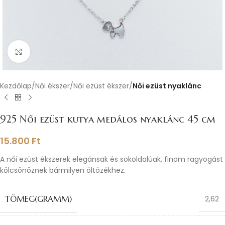
Nagyításhoz kattints ide
Kezdőlap
Női ékszer
Női ezüst ékszer
Női ezüst nyaklánc
925 Női ezüst kutya medálos nyaklánc 45 cm
15.800
Ft
A női ezüst ékszerek elegánsak és sokoldalúak, finom ragyogást
kölcsönöznek bármilyen öltözékhez.
TÖMEG(GRAMM)
2,62