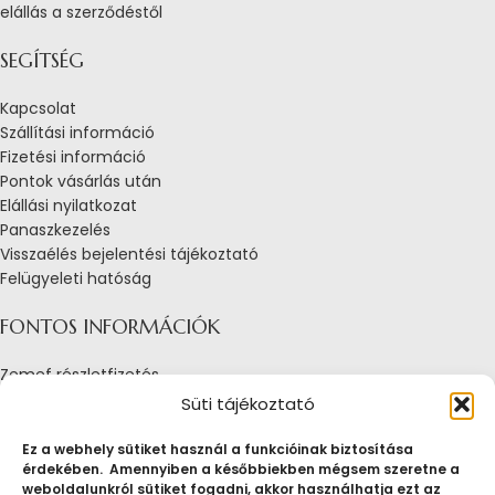
elállás a szerződéstől
SEGÍTSÉG
Kapcsolat
Szállítási információ
Fizetési információ
Pontok vásárlás után
Elállási nyilatkozat
Panaszkezelés
Visszaélés bejelentési tájékoztató
Felügyeleti hatóság
FONTOS INFORMÁCIÓK
Zemef részletfizetés
Adatkezelési tájékoztató
Süti tájékoztató
Általános Szerződési Feltételek
Tájékoztató sütik alkalmazásáról
Ez a webhely sütiket használ a funkcióinak biztosítása
érdekében. Amennyiben a későbbiekben mégsem szeretne a
Fogyasztóvédelmi tájékoztató
weboldalunkról sütiket fogadni, akkor használhatja ezt az