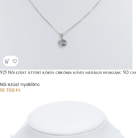
925 Női ezüst áttört körös cirkónia köves medálos nyaklánc 50 cm
Női ezüst nyaklánc
10.700
Ft