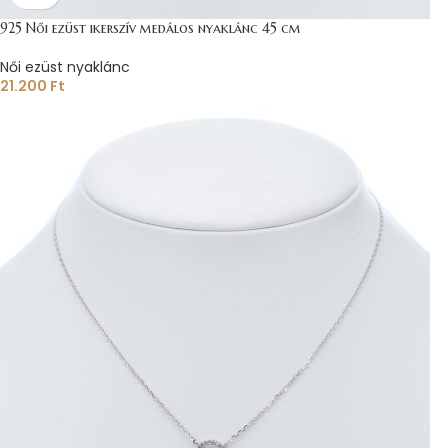
925 Női ezüst ikerszív medálos nyaklánc 45 cm
Női ezüst nyaklánc
21.200
Ft