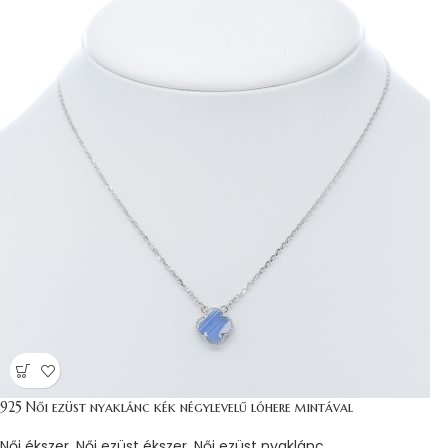
925 Női ezüst nyaklánc kék négylevelű lóhere mintával
Női ékszer
,
Női ezüst ékszer
,
Női ezüst nyaklánc