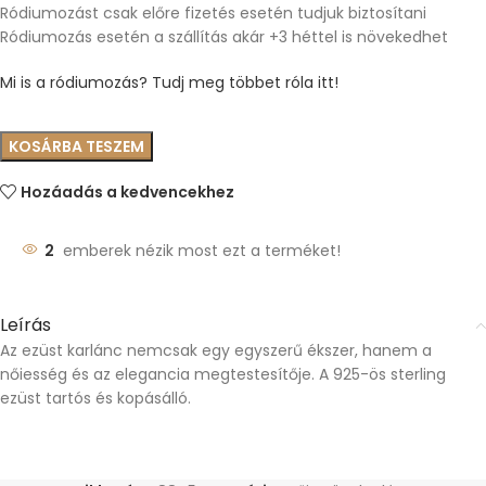
Ródiumozást csak előre fizetés esetén tudjuk biztosítani
Ródiumozás esetén a szállítás akár +3 héttel is növekedhet
Mi is a ródiumozás? Tudj meg többet róla itt!
KOSÁRBA TESZEM
Hozáadás a kedvencekhez
2
emberek nézik most ezt a terméket!
Leírás
Az ezüst karlánc nemcsak egy egyszerű ékszer, hanem a
nőiesség és az elegancia megtestesítője. A 925-ös sterling
ezüst tartós és kopásálló.