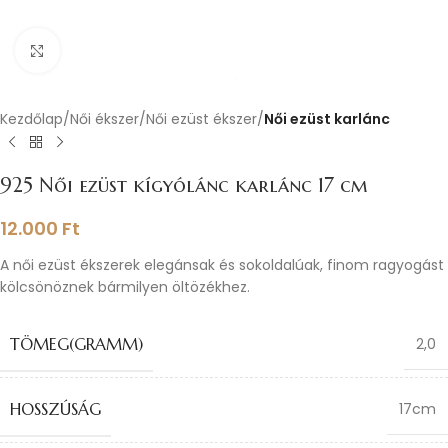
Nagyításhoz kattints ide
Kezdőlap
Női ékszer
Női ezüst ékszer
Női ezüst karlánc
925 Női ezüst kígyólánc karlánc 17 cm
12.000
Ft
A női ezüst ékszerek elegánsak és sokoldalúak, finom ragyogást
kölcsönöznek bármilyen öltözékhez.
TÖMEG(GRAMM)
2,0
HOSSZÚSÁG
17cm