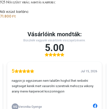
925 Női ezüst virág mintás karperec
Női ezüst karlánc
71.800
Ft