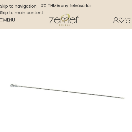
0% THM
Arany felvásárlás
Skip to navigation
Skip to main content
MENÜ