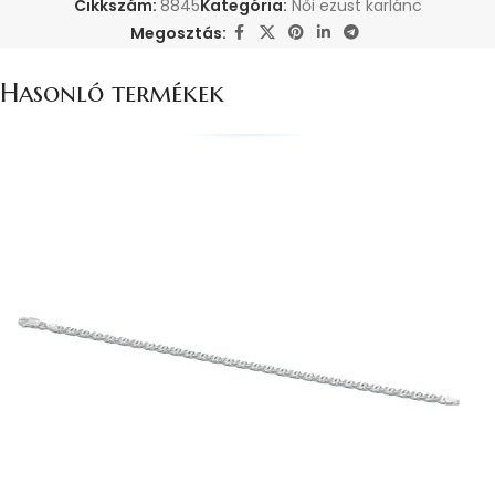
Cikkszám:
8845
Kategória:
Női ezüst karlánc
Megosztás:
Hasonló termékek