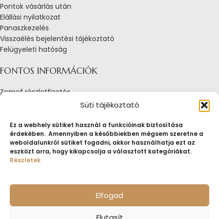
Pontok vásárlás után
Elállási nyilatkozat
Panaszkezelés
Visszaélés bejelentési tájékoztató
Felügyeleti hatóság
FONTOS INFORMÁCIÓK
Zemef részletfizetés
Adatkezelési tájékoztató
Süti tájékoztató
Általános Szerződési Feltételek
Tájékoztató sütik alkalmazásáról
Ez a webhely sütiket használ a funkcióinak biztosítása
érdekében. Amennyiben a későbbiekben mégsem szeretne a
Fogyasztóvédelmi tájékoztató
weboldalunkról sütiket fogadni, akkor használhatja ezt az
Jogi nyilatkozat
eszközt arra, hogy kikapcsolja a választott kategóriákat.
Impresszum
Részletek
Pályázatok
ZEMEF.HU
Minden jog fenntartva
ZEMEF KFT.
Ékszer&Zálog&Befektetés
Elfogad
Elutasít