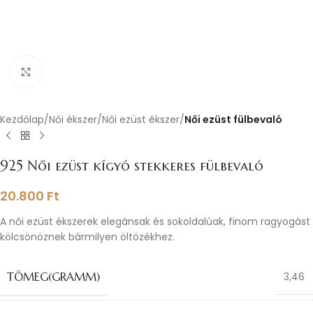
Nagyításhoz kattints ide
Kezdőlap
Női ékszer
Női ezüst ékszer
Női ezüst fülbevaló
925 Női ezüst kígyó stekkeres fülbevaló
20.800
Ft
A női ezüst ékszerek elegánsak és sokoldalúak, finom ragyogást
kölcsönöznek bármilyen öltözékhez.
TÖMEG(GRAMM)
3,46