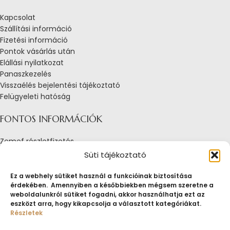
Kapcsolat
Szállítási információ
Fizetési információ
Pontok vásárlás után
Elállási nyilatkozat
Panaszkezelés
Visszaélés bejelentési tájékoztató
Felügyeleti hatóság
FONTOS INFORMÁCIÓK
Zemef részletfizetés
Adatkezelési tájékoztató
Süti tájékoztató
Általános Szerződési Feltételek
Tájékoztató sütik alkalmazásáról
Ez a webhely sütiket használ a funkcióinak biztosítása
érdekében. Amennyiben a későbbiekben mégsem szeretne a
Fogyasztóvédelmi tájékoztató
weboldalunkról sütiket fogadni, akkor használhatja ezt az
Jogi nyilatkozat
eszközt arra, hogy kikapcsolja a választott kategóriákat.
Impresszum
Részletek
Pályázatok