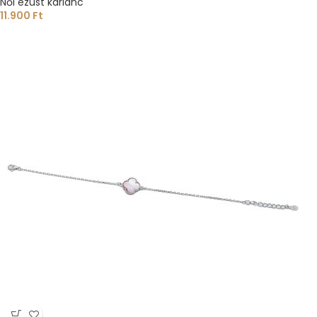
Női ezüst karlánc
11.900
Ft