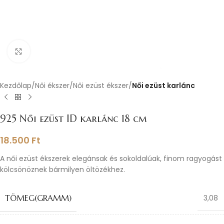
Nagyításhoz kattints ide
Kezdőlap
Női ékszer
Női ezüst ékszer
Női ezüst karlánc
925 Női ezüst ID karlánc 18 cm
18.500
Ft
A női ezüst ékszerek elegánsak és sokoldalúak, finom ragyogást
kölcsönöznek bármilyen öltözékhez.
TÖMEG(GRAMM)
3,08