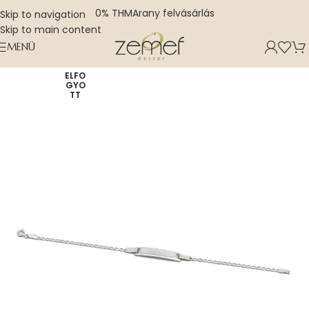
0% THM
Arany felvásárlás
Skip to navigation
Skip to main content
MENÜ
ELFO
GYO
TT