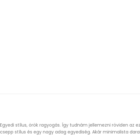
Egyedi stílus, örök ragyogás. Így tudnám jellemezni röviden az 
csepp stílus és egy nagy adag egyediség. Akár minimalista darab