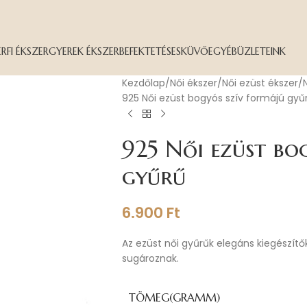
ÉRFI ÉKSZER
GYEREK ÉKSZER
BEFEKTETÉS
ESKÜVŐ
EGYÉB
ÜZLETEINK
Kezdőlap
Női ékszer
Női ezüst ékszer
925 Női ezüst bogyós szív formájú gyű
925 Női ezüst bo
gyűrű
6.900
Ft
Az ezüst női gyűrűk elegáns kiegészítők
sugároznak.
TÖMEG(GRAMM)