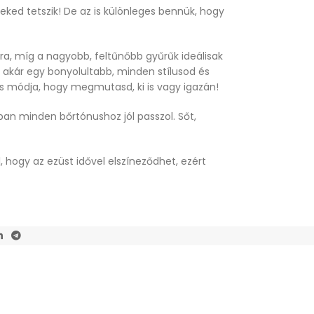
eked tetszik! De az is különleges bennük, hogy
kra, míg a nagyobb, feltűnőbb gyűrűk ideálisak
 akár egy bonyolultabb, minden stílusod és
es módja, hogy megmutasd, ki is vagy igazán!
ban minden bőrtónushoz jól passzol. Sőt,
, hogy az ezüst idővel elszíneződhet, ezért