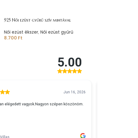
925 Női ezüst gyűrű szív mintával
Női ezüst ékszer
,
Női ezüst gyűrű
8.700
Ft