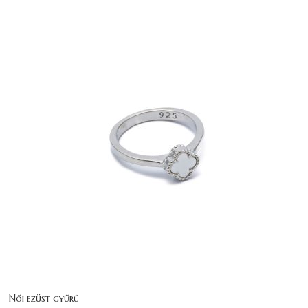
Női ezüst gyűrű