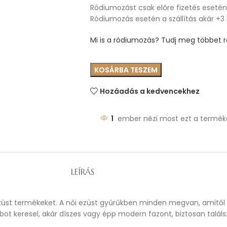
Ródiumozást csak előre fizetés esetén 
Ródiumozás esetén a szállítás akár +3
Mi is a ródiumozás? Tudj meg többet ró
KOSÁRBA TESZEM
Hozáadás a kedvencekhez
1
ember nézi most ezt a termék
LEÍRÁS
ezüst termékeket. A női ezüst gyűrűkben minden megvan, amitől e
ot keresel, akár díszes vagy épp modern fazont, biztosan találs