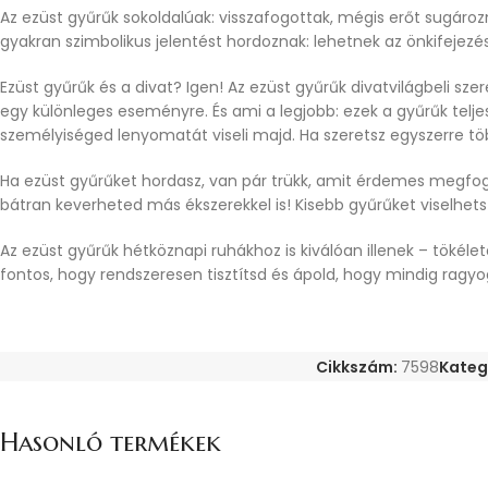
Az ezüst gyűrűk sokoldalúak: visszafogottak, mégis erőt sugároz
gyakran szimbolikus jelentést hordoznak: lehetnek az önkifejezés
Ezüst gyűrűk és a divat? Igen! Az ezüst gyűrűk divatvilágbeli s
egy különleges eseményre. És ami a legjobb: ezek a gyűrűk telj
személyiséged lenyomatát viseli majd. Ha szeretsz egyszerre töb
Ha ezüst gyűrűket hordasz, van pár trükk, amit érdemes megfoga
bátran keverheted más ékszerekkel is! Kisebb gyűrűket viselhetsz
Az ezüst gyűrűk hétköznapi ruhákhoz is kiválóan illenek – tökélet
fontos, hogy rendszeresen tisztítsd és ápold, hogy mindig ragy
Cikkszám:
7598
Kateg
Hasonló termékek