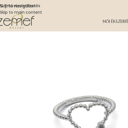
% THM részletfizetés
Skip to navigation
Skip to main content
NŐI ÉKSZER
F