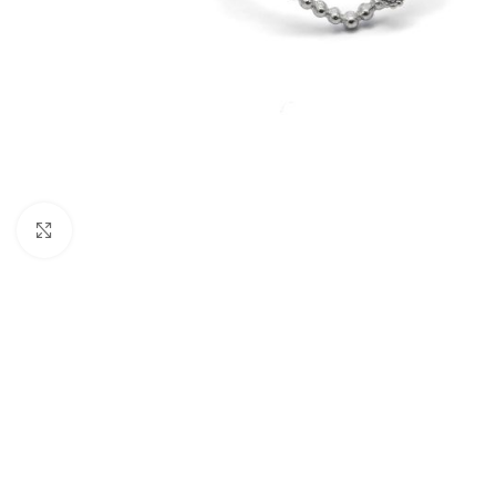
Nagyításhoz kattints ide