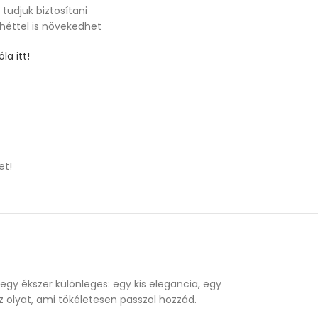
tudjuk biztosítani
 héttel is növekedhet
la itt!
et!
gy ékszer különleges: egy kis elegancia, egy
z olyat, ami tökéletesen passzol hozzád.