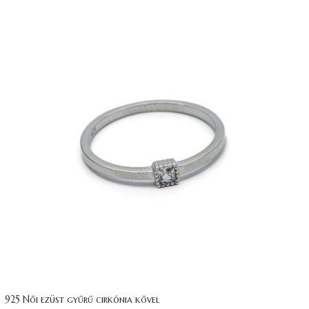
925 Női ezüst gyűrű cirkónia kővel