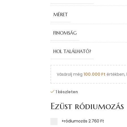
MÉRET
FINOMSÁG
HOL TALÁLHATÓ?
Vásárolj még
100.000
Ft
értékben, 
1 készleten
Ezüst ródiumozás
+ródiumozás
2.760 Ft