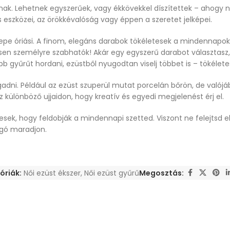
nak. Lehetnek egyszerűek, vagy ékkövekkel díszítettek – ahogy n
 eszközei, az örökkévalóság vagy éppen a szeretet jelképei.
zerepe óriási. A finom, elegáns darabok tökéletesek a mindennapo
esen személyre szabhatók! Akár egy egyszerű darabot választasz,
b gyűrűt hordani, ezüstből nyugodtan viselj többet is – tökélet
dni. Például az ezüst szuperül mutat porcelán bőrön, de valójá
 különböző ujjaidon, hogy kreatív és egyedi megjelenést érj el.
esek, hogy feldobják a mindennapi szetted. Viszont ne felejtsd el
ogó maradjon.
óriák:
Női ezüst ékszer
,
Női ezüst gyűrű
Megosztás: