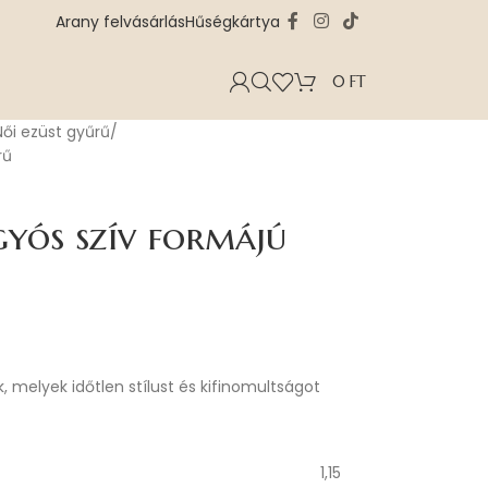
Arany felvásárlás
Hűségkártya
0
FT
Női ezüst gyűrű
rű
gyós szív formájú
, melyek időtlen stílust és kifinomultságot
1,15