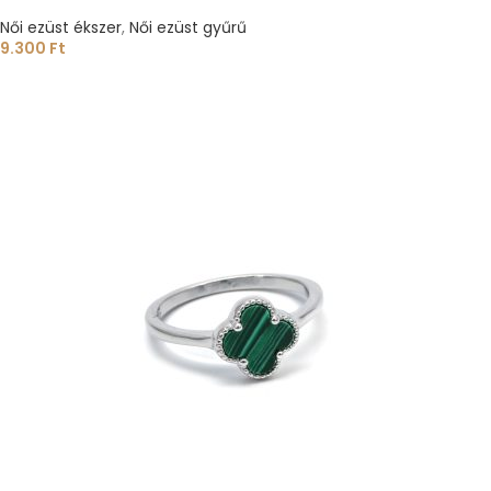
Női ezüst ékszer
,
Női ezüst gyűrű
9.300
Ft