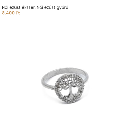
Női ezüst ékszer
,
Női ezüst gyűrű
8.400
Ft