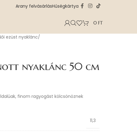
Arany felvásárlás
Hűségkártya
0
FT
Női ezüst nyaklánc
onott nyaklánc 50 cm
oldalúak, finom ragyogást kölcsönöznek
11,3