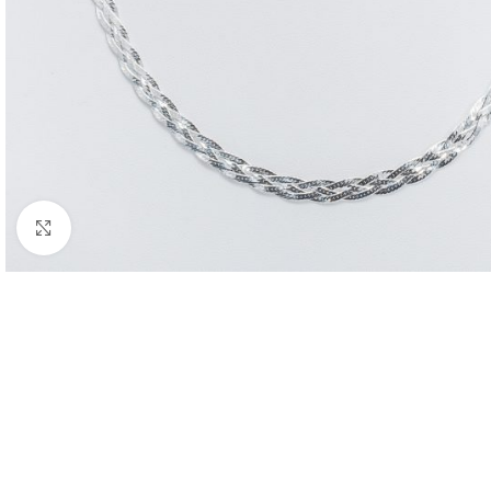
Nagyításhoz kattints ide