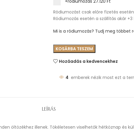
+ródiumozás
27.120 Ft
Ródiumozást csak előre fizetés esetén 
Ródiumozás esetén a szállítás akár +3
Mi is a ródiumozás? Tudj meg többet ró
KOSÁRBA TESZEM
Hozáadás a kedvencekhez
4
emberek nézik most ezt a ter
LEÍRÁS
nden öltözékhez illenek. Tökéletesen viselhetők hétköznap és kü