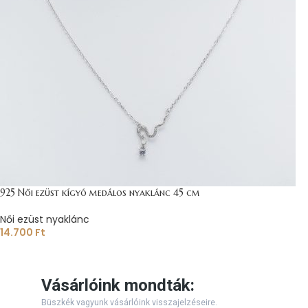
925 Női ezüst kígyó medálos nyaklánc 45 cm
Női ezüst nyaklánc
14.700
Ft