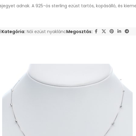
egyet adnak. A 925-ös sterling ezüst tartós, kopásálló, és kiemel
8
Kategória:
Női ezüst nyaklánc
Megosztás: