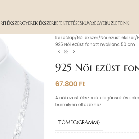
ÉRFI ÉKSZER
GYEREK ÉKSZER
BEFEKTETÉS
ESKÜVŐ
EGYÉB
ÜZLETEINK
Kezdőlap
Női ékszer
Női ezüst ékszer
925 Női ezüst fonott nyaklánc 50 cm
925 Női ezüst f
67.800
Ft
A női ezüst ékszerek elegánsak és sok
bármilyen öltözékhez.
TÖMEG(GRAMM)