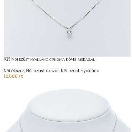
925 Női ezüst nyaklánc cirkónia köves medállal
Női ékszer
,
Női ezüst ékszer
,
Női ezüst nyaklánc
12.500
Ft