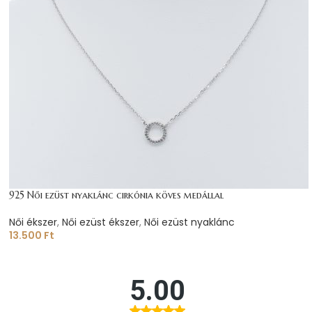
925 Női ezüst nyaklánc cirkónia köves medállal
Női ékszer
,
Női ezüst ékszer
,
Női ezüst nyaklánc
13.500
Ft