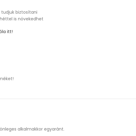
tudjuk biztosítani
 héttel is növekedhet
la itt!
méket!
lönleges alkalmakkor egyaránt.