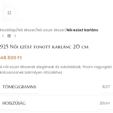
Nagyításhoz kattints ide
Kezdőlap
Női ékszer
Női ezüst ékszer
Női ezüst karlánc
925 Női ezüst fonott karlánc 20 cm
48.500
Ft
A női ezüst ékszerek elegánsak és sokoldalúak, finom ragyogást
kölcsönöznek bármilyen öltözékhez.
TÖMEG(GRAMM)
8,07
HOSSZÚSÁG
20cm