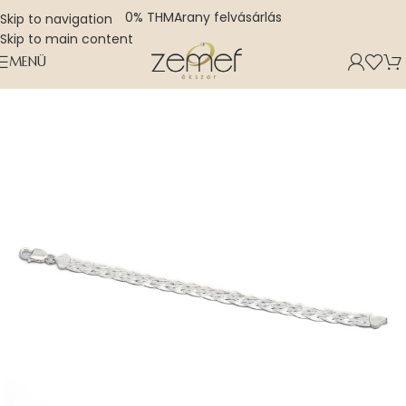
0% THM
Arany felvásárlás
Skip to navigation
Skip to main content
MENÜ