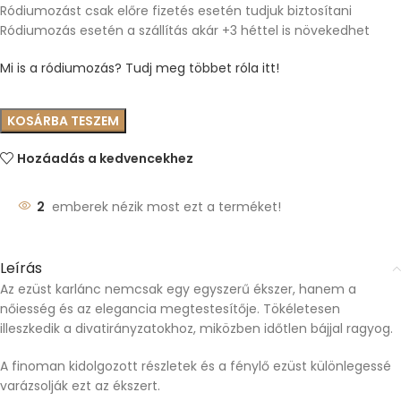
Ródiumozást csak előre fizetés esetén tudjuk biztosítani
Ródiumozás esetén a szállítás akár +3 héttel is növekedhet
Mi is a ródiumozás? Tudj meg többet róla itt!
KOSÁRBA TESZEM
Hozáadás a kedvencekhez
2
emberek nézik most ezt a terméket!
Leírás
Az ezüst karlánc nemcsak egy egyszerű ékszer, hanem a
nőiesség és az elegancia megtestesítője. Tökéletesen
illeszkedik a divatirányzatokhoz, miközben időtlen bájjal ragyog.
A finoman kidolgozott részletek és a fénylő ezüst különlegessé
varázsolják ezt az ékszert.