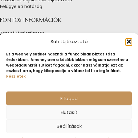
Felügyeleti hatóság
FONTOS INFORMÁCIÓK
Zemef részletfizetés
Adatkezelési tájékoztató
Süti tájékoztató
Általános Szerződési Feltételek
Tájékoztató sütik alkalmazásáról
Ez a webhely sütiket használ a funkcióinak biztosítása
érdekében. Amennyiben a későbbiekben mégsem szeretne a
Fogyasztóvédelmi tájékoztató
weboldalunkról sütiket fogadni, akkor használhatja ezt az
Jogi nyilatkozat
eszközt arra, hogy kikapcsolja a választott kategóriákat.
Impresszum
Részletek
Pályázatok
ZEMEF.HU
Minden jog fenntartva
ZEMEF KFT.
Ékszer&Zálog&Befektetés
Elfogad
Elutasít
Beállítások