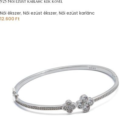
925 Női ezüst karlánc kék kővel
Női ékszer
,
Női ezüst ékszer
,
Női ezüst karlánc
12.600
Ft