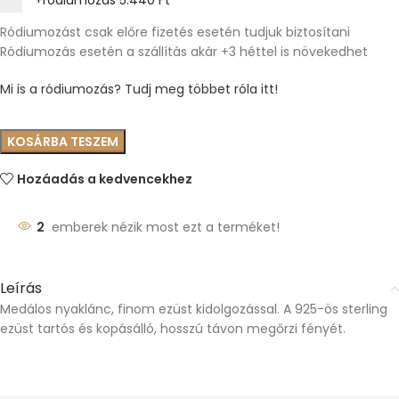
+ródiumozás
5.440 Ft
Ródiumozást csak előre fizetés esetén tudjuk biztosítani
Ródiumozás esetén a szállítás akár +3 héttel is növekedhet
Mi is a ródiumozás? Tudj meg többet róla itt!
KOSÁRBA TESZEM
Hozáadás a kedvencekhez
2
emberek nézik most ezt a terméket!
Leírás
Medálos nyaklánc, finom ezüst kidolgozással. A 925-ös sterling
ezüst tartós és kopásálló, hosszú távon megőrzi fényét.