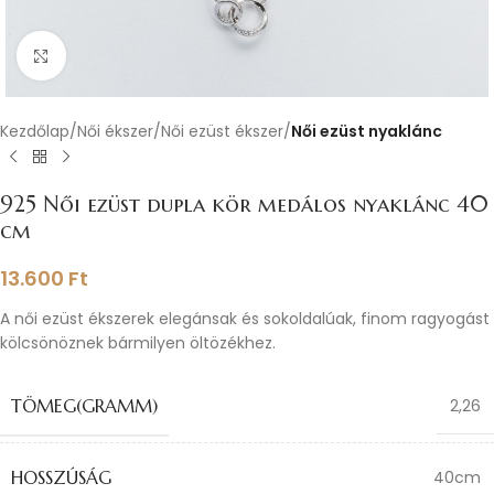
Nagyításhoz kattints ide
Kezdőlap
Női ékszer
Női ezüst ékszer
Női ezüst nyaklánc
925 Női ezüst dupla kör medálos nyaklánc 40
cm
13.600
Ft
A női ezüst ékszerek elegánsak és sokoldalúak, finom ragyogást
kölcsönöznek bármilyen öltözékhez.
TÖMEG(GRAMM)
2,26
HOSSZÚSÁG
40cm