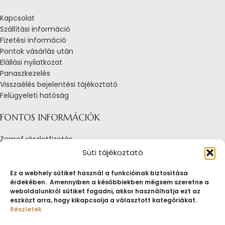
Kapcsolat
Szállítási információ
Fizetési információ
Pontok vásárlás után
Elállási nyilatkozat
Panaszkezelés
Visszaélés bejelentési tájékoztató
Felügyeleti hatóság
FONTOS INFORMÁCIÓK
Zemef részletfizetés
Adatkezelési tájékoztató
Süti tájékoztató
Általános Szerződési Feltételek
Tájékoztató sütik alkalmazásáról
Ez a webhely sütiket használ a funkcióinak biztosítása
érdekében. Amennyiben a későbbiekben mégsem szeretne a
Fogyasztóvédelmi tájékoztató
weboldalunkról sütiket fogadni, akkor használhatja ezt az
Jogi nyilatkozat
eszközt arra, hogy kikapcsolja a választott kategóriákat.
Impresszum
Részletek
Pályázatok