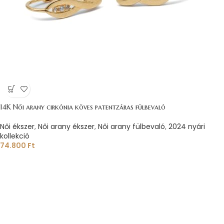
14K Női arany cirkónia köves patentzáras fülbevaló
Női ékszer
,
Női arany ékszer
,
Női arany fülbevaló
,
2024 nyári
kollekció
74.800
Ft