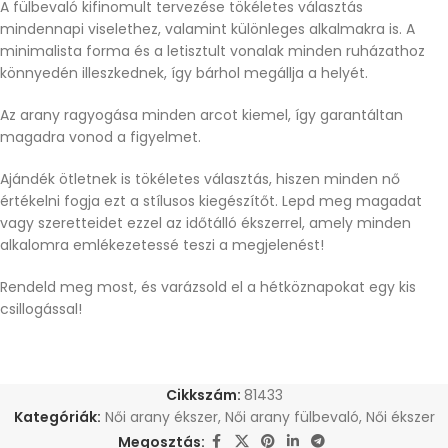
A fülbevaló kifinomult tervezése tökéletes választás
mindennapi viselethez, valamint különleges alkalmakra is. A
minimalista forma és a letisztult vonalak minden ruházathoz
könnyedén illeszkednek, így bárhol megállja a helyét.
Az arany ragyogása minden arcot kiemel, így garantáltan
magadra vonod a figyelmet.
Ajándék ötletnek is tökéletes választás, hiszen minden nő
értékelni fogja ezt a stílusos kiegészítőt. Lepd meg magadat
vagy szeretteidet ezzel az időtálló ékszerrel, amely minden
alkalomra emlékezetessé teszi a megjelenést!
Rendeld meg most, és varázsold el a hétköznapokat egy kis
csillogással!
Cikkszám:
81433
Kategóriák:
Női arany ékszer
,
Női arany fülbevaló
,
Női ékszer
Megosztás: