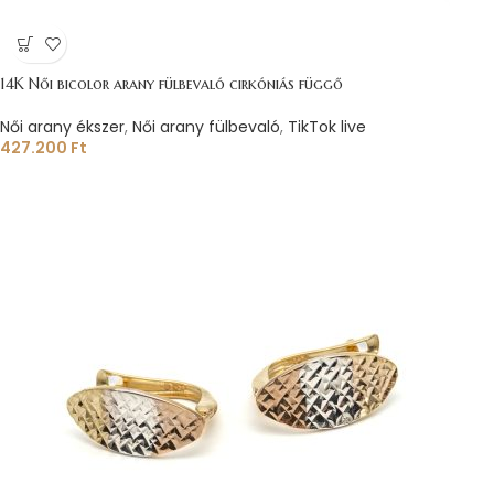
14K Női bicolor arany fülbevaló cirkóniás függő
Női arany ékszer
,
Női arany fülbevaló
,
TikTok live
427.200
Ft