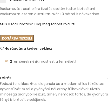
+ródiumozás
4.512 Ft
Ródiumozást csak előre fizetés esetén tudjuk biztosítani
Ródiumozás esetén a szállítás akár +3 héttel is növekedhet
Mi is a ródiumozás? Tudj meg többet róla itt!
KOSÁRBA TESZEM
Hozáadás a kedvencekhez
2
emberek nézik most ezt a terméket!
Leírás
Fedezd fel a klasszikus elegancia és a modern stílus tökéletes
egyensúlyát ezzel a gyönyörű női arany fülbevalóval! Kiváló
minőségű aranyból készült, amely nemcsak tartós, de gyönyörű
fényt is biztosít viselőjének.