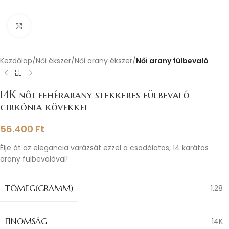
Nagyításhoz kattints ide
Kezdőlap
Női ékszer
Női arany ékszer
Női arany fülbevaló
14K női fehérarany stekkeres fülbevaló
cirkónia kövekkel
56.400
Ft
Élje át az elegancia varázsát ezzel a csodálatos, 14 karátos
arany fülbevalóval!
TÖMEG(GRAMM)
1,28
FINOMSÁG
14K