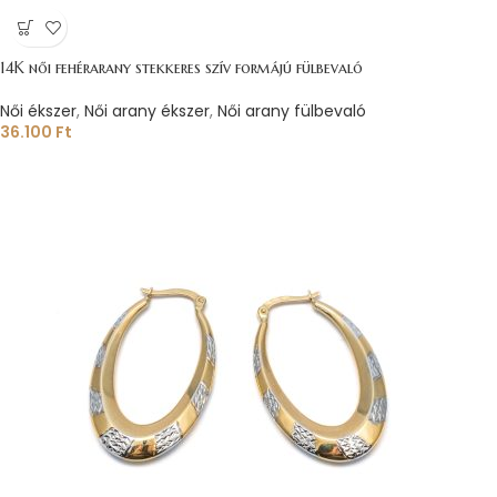
14K női fehérarany stekkeres szív formájú fülbevaló
Női ékszer
,
Női arany ékszer
,
Női arany fülbevaló
36.100
Ft