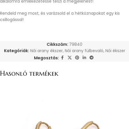
alkalomra emlékezetessé teszi a megjelenést!
Rendeld meg most, és varázsold el a hétköznapokat egy kis
csillogással!
Cikkszám:
79840
Kategóriák:
Női arany ékszer
,
Női arany fülbevaló
,
Női ékszer
Megosztás:
Hasonló termékek