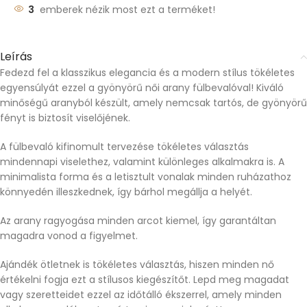
3
emberek nézik most ezt a terméket!
Leírás
Fedezd fel a klasszikus elegancia és a modern stílus tökéletes
egyensúlyát ezzel a gyönyörű női arany fülbevalóval! Kiváló
minőségű aranyból készült, amely nemcsak tartós, de gyönyörű
fényt is biztosít viselőjének.
A fülbevaló kifinomult tervezése tökéletes választás
mindennapi viselethez, valamint különleges alkalmakra is. A
minimalista forma és a letisztult vonalak minden ruházathoz
könnyedén illeszkednek, így bárhol megállja a helyét.
Az arany ragyogása minden arcot kiemel, így garantáltan
magadra vonod a figyelmet.
Ajándék ötletnek is tökéletes választás, hiszen minden nő
értékelni fogja ezt a stílusos kiegészítőt. Lepd meg magadat
vagy szeretteidet ezzel az időtálló ékszerrel, amely minden