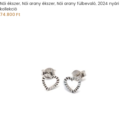
Női ékszer
,
Női arany ékszer
,
Női arany fülbevaló
,
2024 nyári
kollekció
74.800
Ft