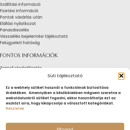
Szállítási információ
Fizetési információ
Pontok vásárlás után
Elállási nyilatkozat
Panaszkezelés
Visszaélés bejelentési tájékoztató
Felügyeleti hatóság
FONTOS INFORMÁCIÓK
Zemef részletfizetés
Adatkezelési tájékoztató
Süti tájékoztató
Általános Szerződési Feltételek
Tájékoztató sütik alkalmazásáról
Ez a webhely sütiket használ a funkcióinak biztosítása
érdekében. Amennyiben a későbbiekben mégsem szeretne a
Fogyasztóvédelmi tájékoztató
weboldalunkról sütiket fogadni, akkor használhatja ezt az
Jogi nyilatkozat
eszközt arra, hogy kikapcsolja a választott kategóriákat.
Impresszum
Részletek
Pályázatok
ZEMEF.HU
Minden jog fenntartva
ZEMEF KFT.
Ékszer&Zálog&Befektetés
Elfogad