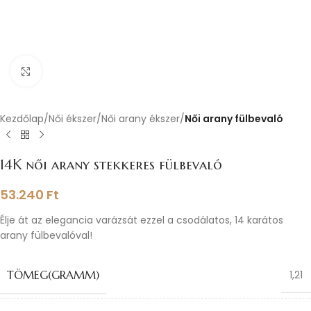
Nagyításhoz kattints ide
Kezdőlap
Női ékszer
Női arany ékszer
Női arany fülbevaló
14K női arany stekkeres fülbevaló
53.240
Ft
Élje át az elegancia varázsát ezzel a csodálatos, 14 karátos
arany fülbevalóval!
TÖMEG(GRAMM)
1,21