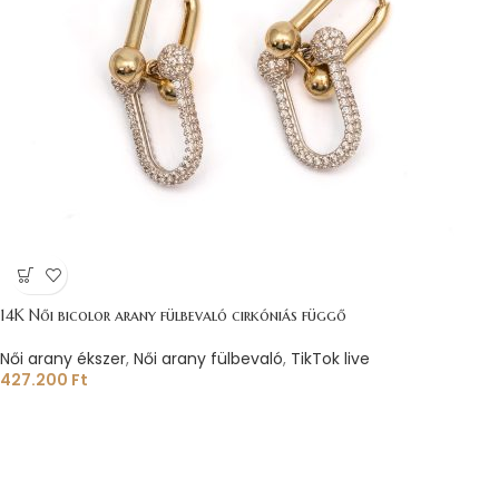
14K Női bicolor arany fülbevaló cirkóniás függő
Női arany ékszer
,
Női arany fülbevaló
,
TikTok live
427.200
Ft