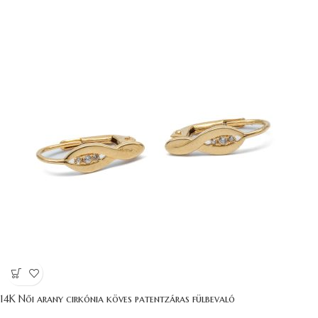
14K Női arany cirkónia köves patentzáras fülbevaló