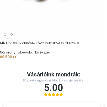
14K Női arany cirkónia köves patentzáras fülbevaló
Női arany fülbevaló
,
Női ékszer
69.500
Ft