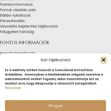
Fizetési információ
Pontok vásárlás után
Elállási nyilatkozat
Panaszkezelés
Visszaélés bejelentési tájékoztató
Felügyeleti hatóság
FONTOS INFORMÁCIÓK
Zemef részletfizetés
Adatkezelési tájékoztató
Süti tájékoztató
Általános Szerződési Feltételek
Tájékoztató sütik alkalmazásáról
Ez a webhely sütiket használ a funkcióinak biztosítása
érdekében. Amennyiben a későbbiekben mégsem szeretne a
Fogyasztóvédelmi tájékoztató
weboldalunkról sütiket fogadni, akkor használhatja ezt az
Jogi nyilatkozat
eszközt arra, hogy kikapcsolja a választott kategóriákat.
Impresszum
Részletek
Pályázatok
ZEMEF.HU
Minden jog fenntartva
ZEMEF KFT.
Ékszer&Zálog&Befektetés
Elfogad