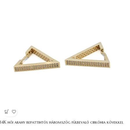
14K női arany bepattintós háromszög fülbevaló cirkónia kövekkel