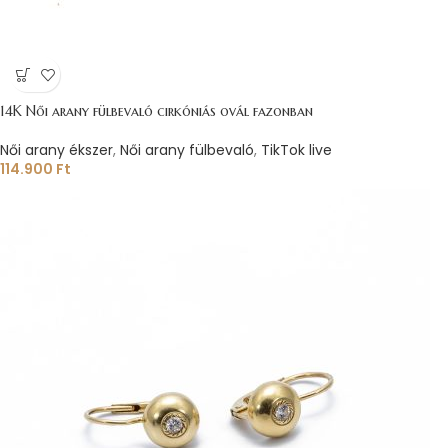
14K Női arany fülbevaló cirkóniás ovál fazonban
Női arany ékszer
,
Női arany fülbevaló
,
TikTok live
114.900
Ft