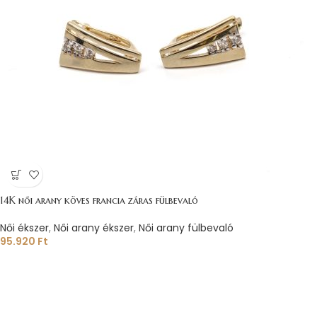
14K női arany köves francia záras fülbevaló
Női ékszer
,
Női arany ékszer
,
Női arany fülbevaló
95.920
Ft