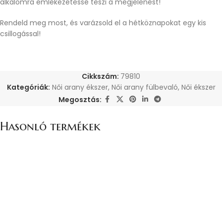
alkalomra emlékezetessé teszi a megjelenést!
Rendeld meg most, és varázsold el a hétköznapokat egy kis
csillogással!
Cikkszám:
79810
Kategóriák:
Női arany ékszer
,
Női arany fülbevaló
,
Női ékszer
Megosztás:
Hasonló termékek