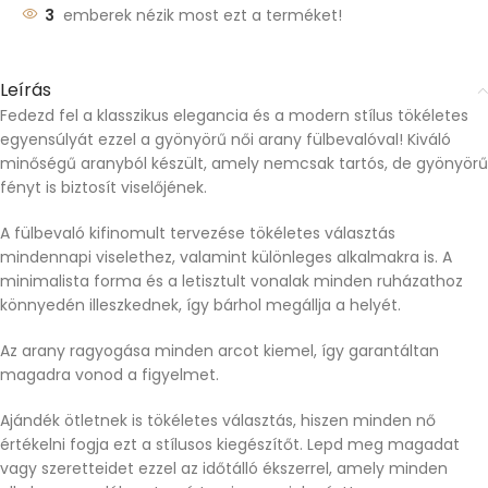
3
emberek nézik most ezt a terméket!
Leírás
Fedezd fel a klasszikus elegancia és a modern stílus tökéletes
egyensúlyát ezzel a gyönyörű női arany fülbevalóval! Kiváló
minőségű aranyból készült, amely nemcsak tartós, de gyönyörű
fényt is biztosít viselőjének.
A fülbevaló kifinomult tervezése tökéletes választás
mindennapi viselethez, valamint különleges alkalmakra is. A
minimalista forma és a letisztult vonalak minden ruházathoz
könnyedén illeszkednek, így bárhol megállja a helyét.
Az arany ragyogása minden arcot kiemel, így garantáltan
magadra vonod a figyelmet.
Ajándék ötletnek is tökéletes választás, hiszen minden nő
értékelni fogja ezt a stílusos kiegészítőt. Lepd meg magadat
vagy szeretteidet ezzel az időtálló ékszerrel, amely minden