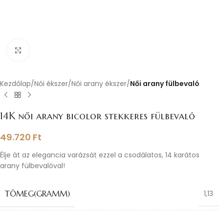
Nagyításhoz kattints ide
Kezdőlap
Női ékszer
Női arany ékszer
Női arany fülbevaló
14K női arany bicolor stekkeres fülbevaló
49.720
Ft
Élje át az elegancia varázsát ezzel a csodálatos, 14 karátos
arany fülbevalóval!
TÖMEG(GRAMM)
1,13