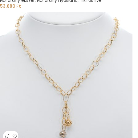
Női arany ékszer
,
Női arany nyaklánc
,
TikTok live
53.680
Ft