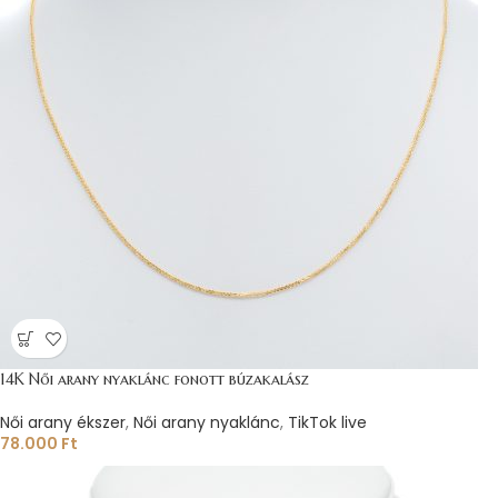
14K Női arany nyaklánc fonott búzakalász
Női arany ékszer
,
Női arany nyaklánc
,
TikTok live
78.000
Ft