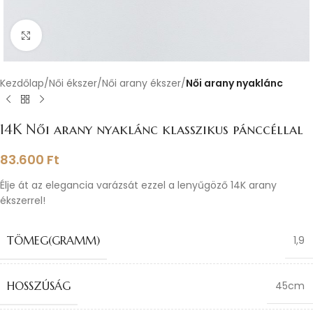
Nagyításhoz kattints ide
Kezdőlap
Női ékszer
Női arany ékszer
Női arany nyaklánc
14K Női arany nyaklánc klasszikus pánccéllal
83.600
Ft
Élje át az elegancia varázsát ezzel a lenyűgöző 14K arany
ékszerrel!
TÖMEG(GRAMM)
1,9
HOSSZÚSÁG
45cm