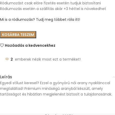
Ródiumozást csak előre fizetés esetén tudjuk biztosítani
Ródiumozás esetén a szállítás akár +3 héttel is növekedhet
Mi is a ródiumozás? Tudj meg többet róla itt!
KOSÁRBA TESZEM
Hozáadás a kedvencekhez
2
emberek nézik most ezt a terméket!
Leírás
Egyedi stílust keresel? Ezzel a gyönyörű női arany nyaklánccal
megtaláltad! Prémium minőségű aranyból készült, amely
tartósságot és hibátlan megjelenést biztosít a tulajdonosának.