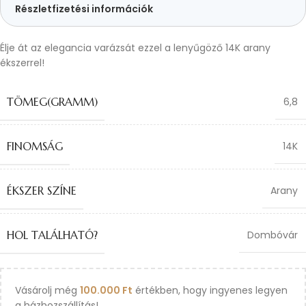
Részletfizetési információk
Élje át az elegancia varázsát ezzel a lenyűgöző 14K arany
ékszerrel!
TÖMEG(GRAMM)
6,8
FINOMSÁG
14K
ÉKSZER SZÍNE
Arany
HOL TALÁLHATÓ?
Dombóvár
Vásárolj még
100.000
Ft
értékben, hogy ingyenes legyen
a házhozszállítás!