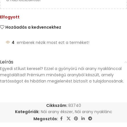
Elfogyott
Hozáadás a kedvencekhez
4
emberek nézik most ezt a terméket!
Leírás
Egyedi stílust keresel? Ezzel a gyönyörű női arany nyaklánccal
megtaláltad! Prémium minőségű aranyból készült, amely
tartósságot és hibátlan megjelenést biztosít a tulajdonosának.
Cikkszám:
83740
Kategóriák:
Női arany ékszer
,
Női arany nyaklánc
Megosztás: