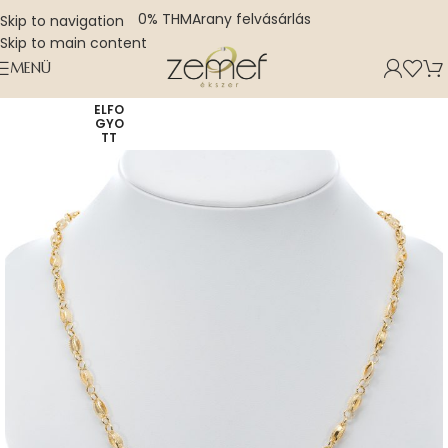
0% THM
Arany felvásárlás
Skip to navigation
Skip to main content
MENÜ
ELFO
GYO
TT