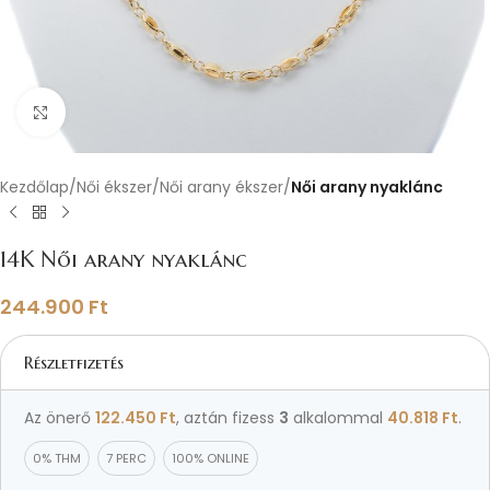
Nagyításhoz kattints ide
Kezdőlap
Női ékszer
Női arany ékszer
Női arany nyaklánc
14K Női arany nyaklánc
244.900
Ft
Részletfizetés
Az önerő
122.450
Ft
, aztán fizess
3
alkalommal
40.818
Ft
.
0% THM
7 PERC
100% ONLINE