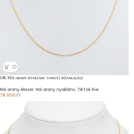
14K Női arany nyaklánc fonott búzakalász
Női arany ékszer
,
Női arany nyaklánc
,
TikTok live
78.000
Ft