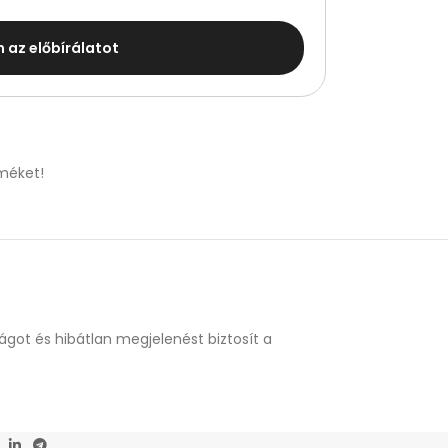
m az előbírálatot
méket!
ágot és hibátlan megjelenést biztosít a