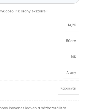
enyűgöző 14K arany ékszerrel!
14,26
50cm
14K
Arany
Kaposvár
hogy ingyenes legyen a házhozszállítás!