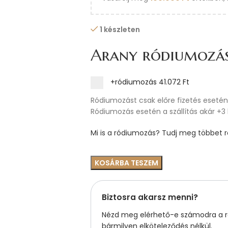
1 készleten
Arany ródiumozá
+ródiumozás
41.072 Ft
Ródiumozást csak előre fizetés esetén 
Ródiumozás esetén a szállítás akár +3
Mi is a ródiumozás? Tudj meg többet ró
KOSÁRBA TESZEM
Biztosra akarsz menni?
Nézd meg elérhető-e számodra a ré
bármilyen elköteleződés nélkül.