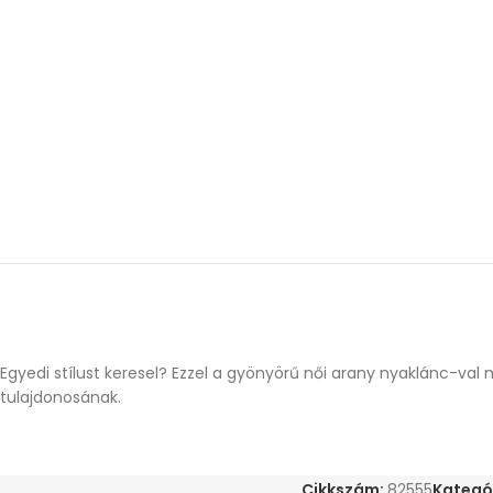
Egyedi stílust keresel? Ezzel a gyönyörű női arany nyaklánc-va
tulajdonosának.
Cikkszám:
82555
Kategór