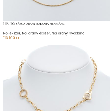
14K Női sárga arany barbara nyaklánc
Női ékszer
,
Női arany ékszer
,
Női arany nyaklánc
113.100
Ft