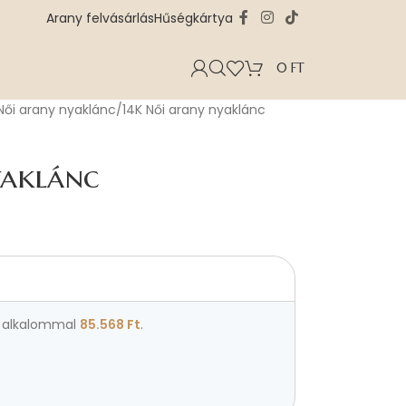
Arany felvásárlás
Hűségkártya
0
FT
Női arany nyaklánc
14K Női arany nyaklánc
yaklánc
alkalommal
85.568
Ft
.