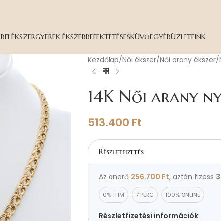
ÉRFI ÉKSZER
GYEREK ÉKSZER
BEFEKTETÉS
ESKÜVŐ
EGYÉB
ÜZLETEINK
Kezdőlap
Női ékszer
Női arany ékszer
14K Női arany n
513.400
Ft
Részletfizetés
Az önerő
256.700
Ft
, aztán fizess
3
0% THM
7 PERC
100% ONLINE
Részletfizetési információk