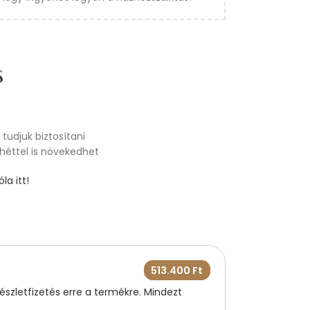
s
tudjuk biztosítani
 héttel is növekedhet
la itt!
513.400
Ft
szletfizetés erre a termékre. Mindezt