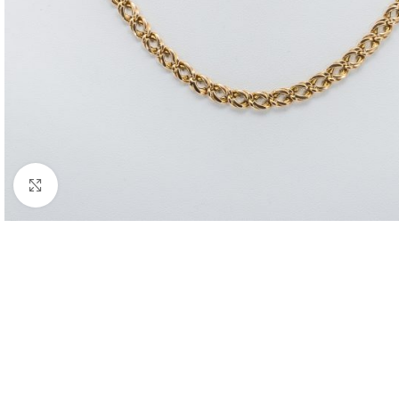
Nagyításhoz kattints ide