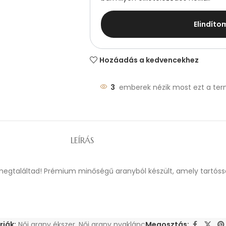
Elindíto
Hozáadás a kedvencekhez
3
emberek nézik most ezt a ter
LEÍRÁS
l megtaláltad! Prémium minőségű aranyból készült, amely tartóss
iák:
Női arany ékszer
,
Női arany nyaklánc
Megosztás: