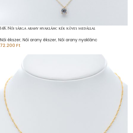
14K Női sárga arany nyaklánc kék köves medállal
Női ékszer
,
Női arany ékszer
,
Női arany nyaklánc
72.200
Ft