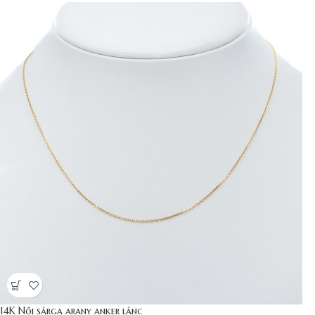
14K Női sárga arany anker lánc