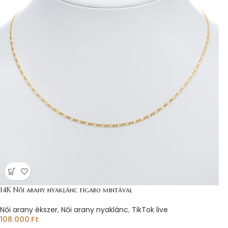
14K Női arany nyaklánc figaro mintával
Női arany ékszer
,
Női arany nyaklánc
,
TikTok live
108.000
Ft