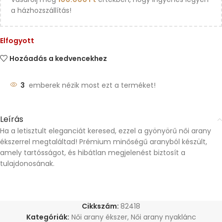
a házhozszállítás!
Elfogyott
Hozáadás a kedvencekhez
3
emberek nézik most ezt a terméket!
Leírás
Ha a letisztult eleganciát keresed, ezzel a gyönyörű női arany
ékszerrel megtaláltad! Prémium minőségű aranyból készült,
amely tartósságot, és hibátlan megjelenést biztosít a
tulajdonosának.
Cikkszám:
82418
Kategóriák:
Női arany ékszer
,
Női arany nyaklánc