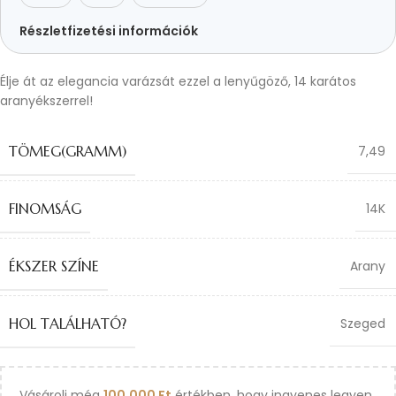
Részletfizetési információk
Élje át az elegancia varázsát ezzel a lenyűgöző, 14 karátos
aranyékszerrel!
TÖMEG(GRAMM)
7,49
FINOMSÁG
14K
ÉKSZER SZÍNE
Arany
HOL TALÁLHATÓ?
Szeged
Vásárolj még
100.000
Ft
értékben, hogy ingyenes legyen