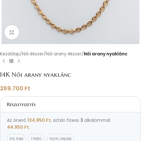
Nagyításhoz kattints ide
Kezdőlap
Női ékszer
Női arany ékszer
Női arany nyaklánc
14K Női arany nyaklánc
269.700
Ft
Részletfizetés
Az önerő
134.850
Ft
, aztán fizess
3
alkalommal
44.950
Ft
.
0% THM
7 PERC
100% ONLINE