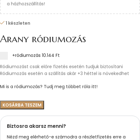
a házhozszállítás!
1 készleten
Arany ródiumozás
+ródiumozás
10.144 Ft
Ródiumozást csak előre fizetés esetén tudjuk biztosítani
Ródiumozás esetén a szállítás akár +3 héttel is növekedhet
Mi is a ródiumozás? Tudj meg többet róla itt!
KOSÁRBA TESZEM
Biztosra akarsz menni?
Nézd meg elérhető-e számodra a részletfizetés erre a