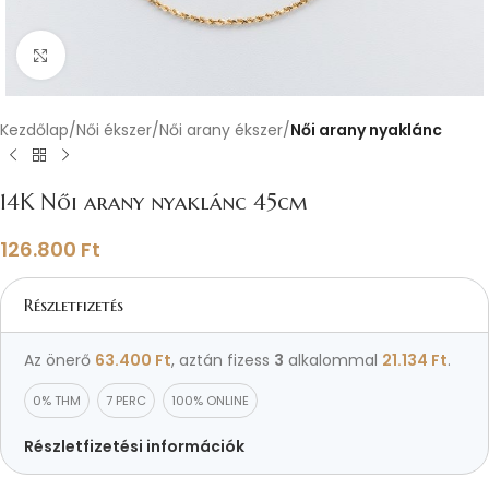
Nagyításhoz kattints ide
Kezdőlap
Női ékszer
Női arany ékszer
Női arany nyaklánc
14K Női arany nyaklánc 45cm
126.800
Ft
Részletfizetés
Az önerő
63.400
Ft
, aztán fizess
3
alkalommal
21.134
Ft
.
0% THM
7 PERC
100% ONLINE
Részletfizetési információk