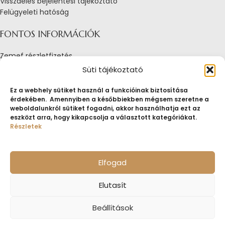
Visszaélés bejelentési tájékoztató
Felügyeleti hatóság
FONTOS INFORMÁCIÓK
Zemef részletfizetés
Adatkezelési tájékoztató
Süti tájékoztató
Általános Szerződési Feltételek
Tájékoztató sütik alkalmazásáról
Ez a webhely sütiket használ a funkcióinak biztosítása
érdekében. Amennyiben a későbbiekben mégsem szeretne a
Fogyasztóvédelmi tájékoztató
weboldalunkról sütiket fogadni, akkor használhatja ezt az
Jogi nyilatkozat
eszközt arra, hogy kikapcsolja a választott kategóriákat.
Impresszum
Részletek
Pályázatok
ZEMEF.HU
Minden jog fenntartva
ZEMEF KFT.
Ékszer&Zálog&Befektetés
Elfogad
Elutasít
Beállítások