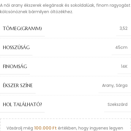
A női arany ékszerek elegánsak és sokoldalúak, finom ragyogást
kölcsönöznek bármilyen öltözékhez.
TÖMEG(GRAMM)
3,52
HOSSZÚSÁG
45cm
FINOMSÁG
14K
ÉKSZER SZÍNE
Arany
,
Sárga
HOL TALÁLHATÓ?
Szekszárd
Vásárolj még
100.000
Ft
értékben, hogy ingyenes legyen