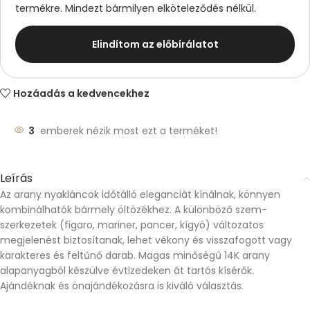
termékre. Mindezt bármilyen elköteleződés nélkül.
Elindítom az előbírálatot
Hozáadás a kedvencekhez
3
emberek nézik most ezt a terméket!
Leírás
Az arany nyakláncok időtálló eleganciát kínálnak, könnyen
kombinálhatók bármely öltözékhez. A különböző szem-
szerkezetek (figaro, mariner, pancer, kígyó) változatos
megjelenést biztosítanak, lehet vékony és visszafogott vagy
karakteres és feltűnő darab. Magas minőségű 14K arany
alapanyagból készülve évtizedeken át tartós kísérők.
Ajándéknak és önajándékozásra is kiváló választás.