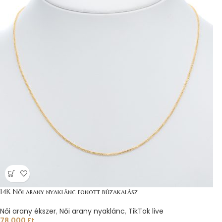
14K Női arany nyaklánc fonott búzakalász
Női arany ékszer
,
Női arany nyaklánc
,
TikTok live
78.000
Ft