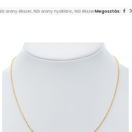
Női arany ékszer
,
Női arany nyaklánc
,
Női ékszer
Megosztás: