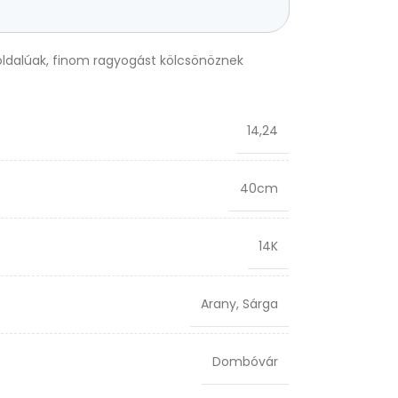
oldalúak, finom ragyogást kölcsönöznek
14,24
40cm
14K
Arany
,
Sárga
Dombóvár