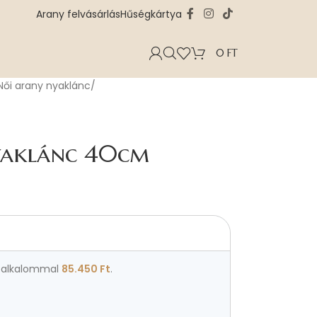
Arany felvásárlás
Hűségkártya
0
FT
Női arany nyaklánc
yaklánc 40cm
alkalommal
85.450
Ft
.