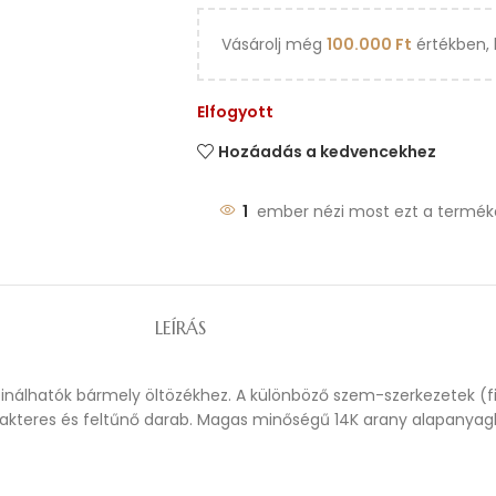
Vásárolj még
100.000
Ft
értékben, 
Elfogyott
Hozáadás a kedvencekhez
1
ember nézi most ezt a termék
LEÍRÁS
inálhatók bármely öltözékhez. A különböző szem-szerkezetek (fi
rakteres és feltűnő darab. Magas minőségű 14K arany alapanyagbó