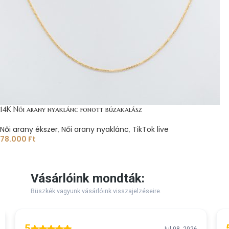
14K Női arany nyaklánc fonott búzakalász
Női arany ékszer
,
Női arany nyaklánc
,
TikTok live
78.000
Ft