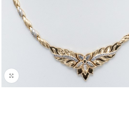
Nagyításhoz kattints ide