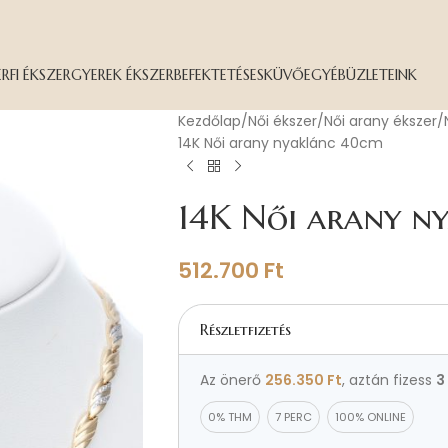
ÉRFI ÉKSZER
GYEREK ÉKSZER
BEFEKTETÉS
ESKÜVŐ
EGYÉB
ÜZLETEINK
Kezdőlap
Női ékszer
Női arany ékszer
14K Női arany nyaklánc 40cm
14K Női arany n
512.700
Ft
Részletfizetés
Az önerő
256.350
Ft
, aztán fizess
3
0% THM
7 PERC
100% ONLINE