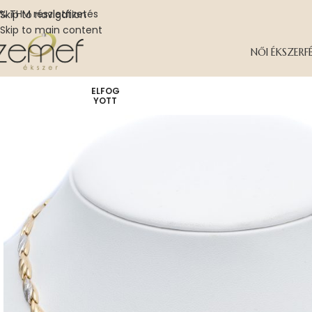
% THM részletfizetés
Skip to navigation
Skip to main content
NŐI ÉKSZER
F
ELFOG
YOTT