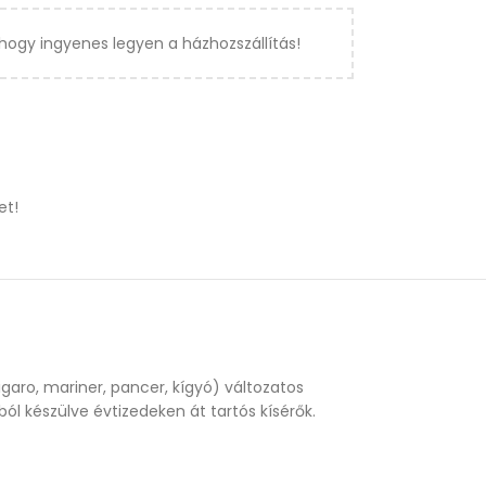
hogy ingyenes legyen a házhozszállítás!
et!
garo, mariner, pancer, kígyó) változatos
l készülve évtizedeken át tartós kísérők.