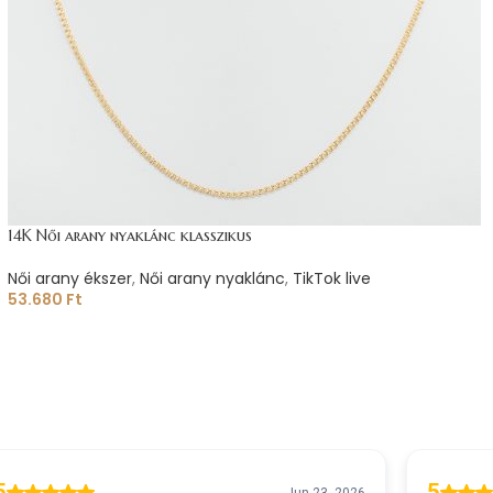
14K Női arany nyaklánc klasszikus
Női arany ékszer
,
Női arany nyaklánc
,
TikTok live
53.680
Ft