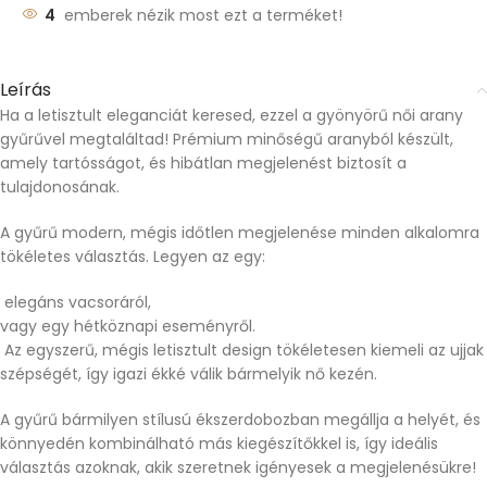
4
emberek nézik most ezt a terméket!
Leírás
Ha a letisztult eleganciát keresed, ezzel a gyönyörű női arany
gyűrűvel megtaláltad! Prémium minőségű aranyból készült,
amely tartósságot, és hibátlan megjelenést biztosít a
tulajdonosának.
A gyűrű modern, mégis időtlen megjelenése minden alkalomra
tökéletes választás. Legyen az egy:
elegáns vacsoráról,
vagy egy hétköznapi eseményről.
Az egyszerű, mégis letisztult design tökéletesen kiemeli az ujjak
szépségét, így igazi ékké válik bármelyik nő kezén.
A gyűrű bármilyen stílusú ékszerdobozban megállja a helyét, és
könnyedén kombinálható más kiegészítőkkel is, így ideális
választás azoknak, akik szeretnek igényesek a megjelenésükre!