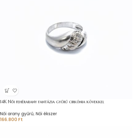
14K Női fehérarany fantázia gyűrű cirkónia kövekkel
Női arany gyűrű
,
Női ékszer
166.800
Ft