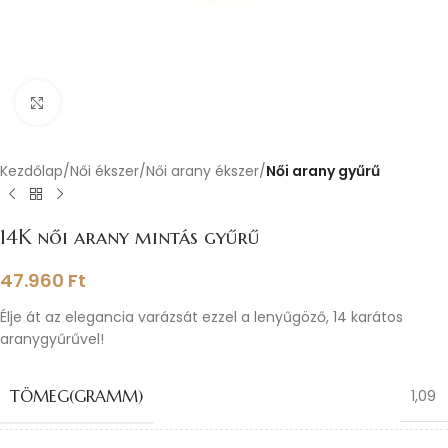
Nagyításhoz kattints ide
Kezdőlap
Női ékszer
Női arany ékszer
Női arany gyűrű
14K női arany mintás gyűrű
47.960
Ft
Élje át az elegancia varázsát ezzel a lenyűgöző, 14 karátos
aranygyűrűvel!
TÖMEG(GRAMM)
1,09