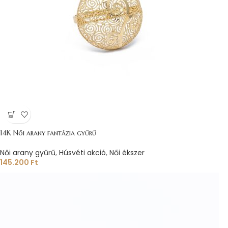
14K Női arany fantázia gyűrű
Női arany gyűrű
,
Húsvéti akció
,
Női ékszer
145.200
Ft