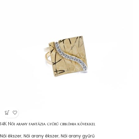
14K Női arany fantázia gyűrű cirkónia kövekkel
Női ékszer
,
Női arany ékszer
,
Női arany gyűrű