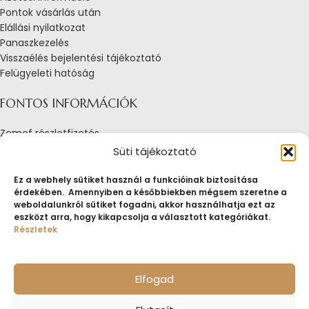
Pontok vásárlás után
Elállási nyilatkozat
Panaszkezelés
Visszaélés bejelentési tájékoztató
Felügyeleti hatóság
FONTOS INFORMÁCIÓK
Zemef részletfizetés
Adatkezelési tájékoztató
Süti tájékoztató
Általános Szerződési Feltételek
Tájékoztató sütik alkalmazásáról
Ez a webhely sütiket használ a funkcióinak biztosítása
érdekében. Amennyiben a későbbiekben mégsem szeretne a
Fogyasztóvédelmi tájékoztató
weboldalunkról sütiket fogadni, akkor használhatja ezt az
Jogi nyilatkozat
eszközt arra, hogy kikapcsolja a választott kategóriákat.
Impresszum
Részletek
Pályázatok
ZEMEF.HU
Minden jog fenntartva
ZEMEF KFT.
Ékszer&Zálog&Befektetés
Elfogad