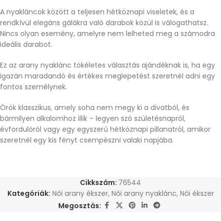
A nyakláncok között a teljesen hétköznapi viseletek, és a
rendkívül elegáns gálákra való darabok közül is válogathatsz.
Nincs olyan esemény, amelyre nem lelheted meg a számodra
ideális darabot.
Ez az arany nyaklánc tökéletes választás ajándéknak is, ha egy
igazán maradandó és értékes meglepetést szeretnél adni egy
fontos személynek.
Örök klasszikus, amely soha nem megy ki a divatból, és
bármilyen alkalomhoz illik – legyen szó születésnapról,
évfordulóról vagy egy egyszerű hétköznapi pillanatról, amikor
szeretnél egy kis fényt csempészni valaki napjába.
Cikkszám:
76544
Kategóriák:
Női arany ékszer
,
Női arany nyaklánc
,
Női ékszer
Megosztás: