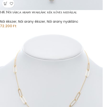
14K Női sárga arany nyaklánc kék köves medállal
Női ékszer
,
Női arany ékszer
,
Női arany nyaklánc
72.200
Ft