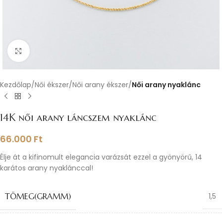
Nagyításhoz kattints ide
Kezdőlap
Női ékszer
Női arany ékszer
Női arany nyaklánc
14K női arany láncszem nyaklánc
66.000
Ft
Élje át a kifinomult elegancia varázsát ezzel a gyönyörű, 14
karátos arany nyaklánccal!
TÖMEG(GRAMM)
1,5