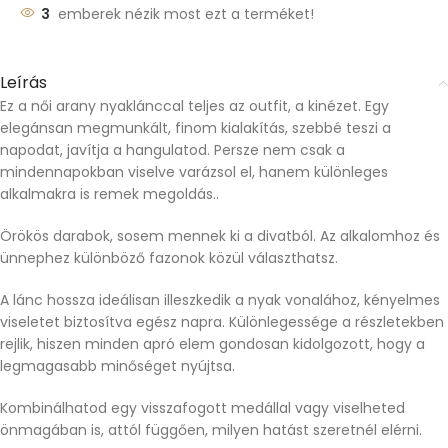
3
emberek nézik most ezt a terméket!
Leírás
Ez a női arany nyaklánccal teljes az outfit, a kinézet. Egy
elegánsan megmunkált, finom kialakítás, szebbé teszi a
napodat, javítja a hangulatod. Persze nem csak a
mindennapokban viselve varázsol el, hanem különleges
alkalmakra is remek megoldás..
Örökös darabok, sosem mennek ki a divatból. Az alkalomhoz és
ünnephez különböző fazonok közül választhatsz.
A lánc hossza ideálisan illeszkedik a nyak vonalához, kényelmes
viseletet biztosítva egész napra. Különlegessége a részletekben
rejlik, hiszen minden apró elem gondosan kidolgozott, hogy a
legmagasabb minőséget nyújtsa.
Kombinálhatod egy visszafogott medállal vagy viselheted
önmagában is, attól függően, milyen hatást szeretnél elérni.