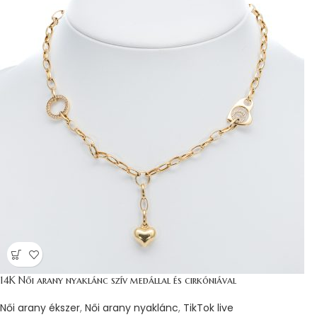
14K Női arany nyaklánc szív medállal és cirkóniával
Női arany ékszer
,
Női arany nyaklánc
,
TikTok live