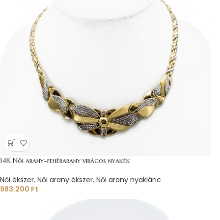
14K Női arany-fehérarany virágos nyakék
Női ékszer
,
Női arany ékszer
,
Női arany nyaklánc
983.200
Ft