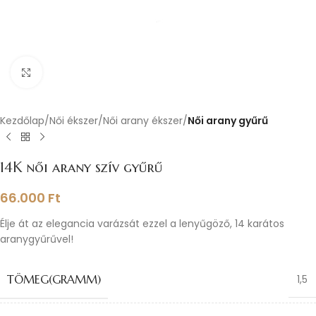
Nagyításhoz kattints ide
Kezdőlap
Női ékszer
Női arany ékszer
Női arany gyűrű
14K női arany szív gyűrű
66.000
Ft
Élje át az elegancia varázsát ezzel a lenyűgöző, 14 karátos
aranygyűrűvel!
TÖMEG(GRAMM)
1,5