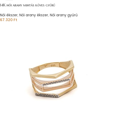
14K női arany mintás köves gyűrű
Női ékszer
,
Női arany ékszer
,
Női arany gyűrű
67.320
Ft