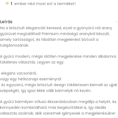
1
ember nézi most ezt a terméket!
Leírás
Ha a letisztult eleganciát keresed, ezzel a gyönyörű női arany
gyűrűvel megtaláltad! Prémium minőségű aranyból készült,
amely tartósságot, és hibátlan megjelenést biztosít a
tulajdonosának.
A gyűrű modern, mégis időtlen megjelenése minden alkalomra
tökéletes választás. Legyen az egy:
elegáns vacsoráról,
vagy egy hétköznapi eseményről.
Az egyszerű, mégis letisztult design tökéletesen kiemeli az ujjak
szépségét, így igazi ékké válik bármelyik nő kezén.
A gyűrű bármilyen stílusú ékszerdobozban megállja a helyét, és
könnyedén kombinálható más kiegészítőkkel is, így ideális
választás azoknak, akik szeretnek igényesek a megjelenésükre!