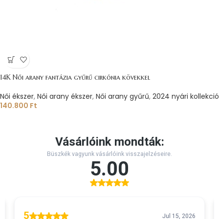
14K Női arany fantázia gyűrű cirkónia kövekkel
Női ékszer
,
Női arany ékszer
,
Női arany gyűrű
,
2024 nyári kollekció
140.800
Ft