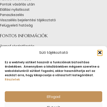
Pontok vásárlás után
Elállási nyilatkozat
Panaszkezelés
Visszaélés bejelentési tájékoztató
Felügyeleti hatóság
FONTOS INFORMÁCIÓK
Zemef részletfizetés
Adatkezelési tájékoztató
Süti tájékoztató
Általános Szerződési Feltételek
Tájékoztató sütik alkalmazásáról
Ez a webhely sütiket használ a funkcióinak biztosítása
érdekében. Amennyiben a későbbiekben mégsem szeretne a
Fogyasztóvédelmi tájékoztató
weboldalunkról sütiket fogadni, akkor használhatja ezt az
Jogi nyilatkozat
eszközt arra, hogy kikapcsolja a választott kategóriákat.
Impresszum
Részletek
Pályázatok
ZEMEF.HU
Minden jog fenntartva
ZEMEF KFT.
Ékszer&Zálog&Befektetés
Elfogad