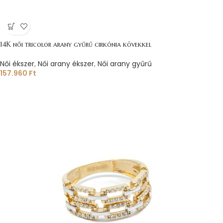
14K női tricolor arany gyűrű cirkónia kövekkel
Női ékszer
,
Női arany ékszer
,
Női arany gyűrű
157.960
Ft