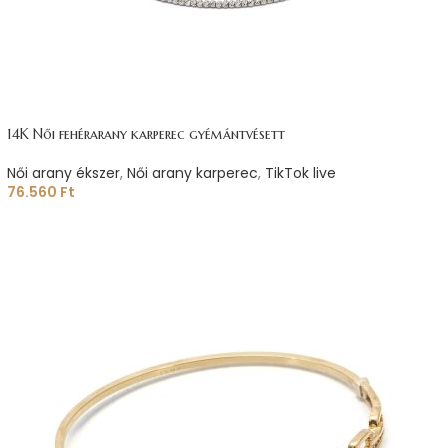
14K Női fehérarany karperec gyémántvésett
Női arany ékszer
,
Női arany karperec
,
TikTok live
76.560
Ft