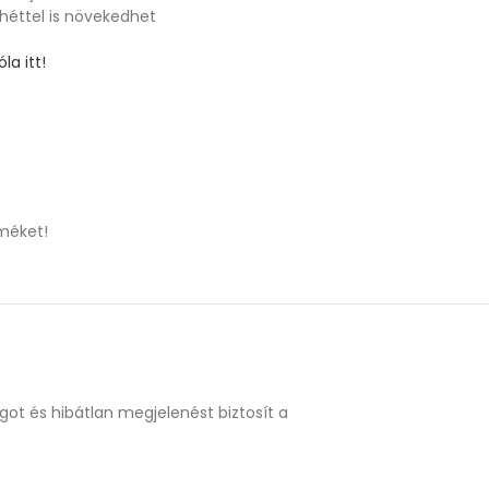
 héttel is növekedhet
la itt!
méket!
got és hibátlan megjelenést biztosít a