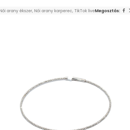
Női arany ékszer
,
Női arany karperec
,
TikTok live
Megosztás: