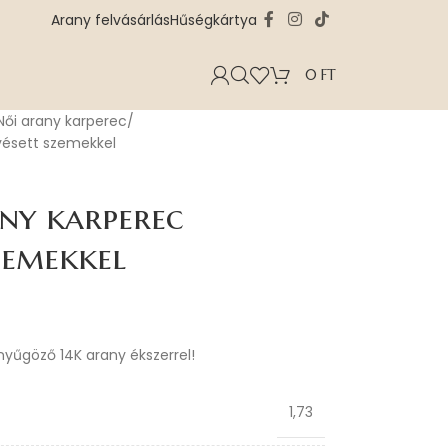
Arany felvásárlás
Hűségkártya
0
FT
Női arany karperec
vésett szemekkel
ny karperec
zemekkel
enyűgöző 14K arany ékszerrel!
1,73