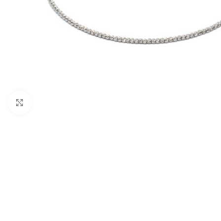
Nagyításhoz kattints ide