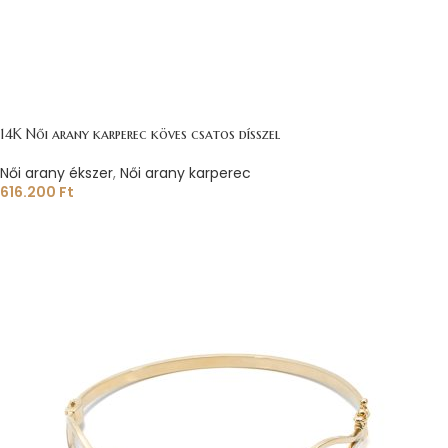
14K Női arany karperec köves csatos dísszel
Női arany ékszer
,
Női arany karperec
616.200
Ft