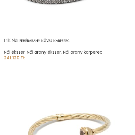
14K Női fehérarany köves karperec
Női ékszer
,
Női arany ékszer
,
Női arany karperec
241.120
Ft