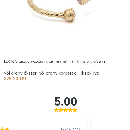
14K Női arany csavart karperec rózsaszín köves véggel
Női arany ékszer
,
Női arany karperec
,
TikTok live
326.200
Ft