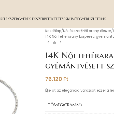
ÉRFI ÉKSZER
GYEREK ÉKSZER
BEFEKTETÉS
ESKÜVŐ
EGYÉB
ÜZLETEINK
Kezdőlap
Női ékszer
Női arany ékszer
14K Női fehérarany karperec gyémánt
14K Női fehérara
gyémántvésett s
76.120
Ft
Élje át az elegancia varázsát ezzel a l
TÖMEG(GRAMM)