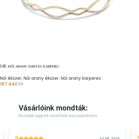
14K női arany mintás karperec
Női ékszer
,
Női arany ékszer
,
Női arany karperec
187.440
Ft