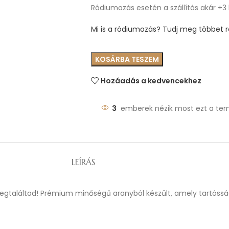
Ródiumozás esetén a szállítás akár +3
Mi is a ródiumozás? Tudj meg többet ró
KOSÁRBA TESZEM
Hozáadás a kedvencekhez
3
emberek nézik most ezt a ter
LEÍRÁS
 megtaláltad! Prémium minőségű aranyból készült, amely tartóssá