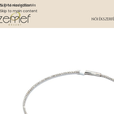
% THM részletfizetés
Skip to navigation
Skip to main content
NŐI ÉKSZER
F