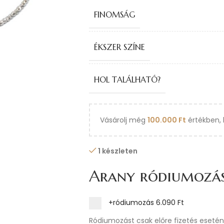
FINOMSÁG
ÉKSZER SZÍNE
HOL TALÁLHATÓ?
Vásárolj még
100.000
Ft
értékben, 
1 készleten
Arany ródiumozá
+ródiumozás
6.090 Ft
Ródiumozást csak előre fizetés esetén 