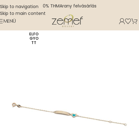
0% THM
Arany felvásárlás
Skip to navigation
Skip to main content
MENÜ
ELFO
GYO
TT