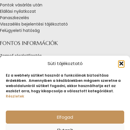
Pontok vásárlás után
Elállási nyilatkozat
Panaszkezelés
Visszaélés bejelentési tájékoztató
Felügyeleti hatóság
FONTOS INFORMÁCIÓK
Zemef részletfizetés
Adatkezelési tájékoztató
Süti tájékoztató
Általános Szerződési Feltételek
Tájékoztató sütik alkalmazásáról
Ez a webhely sütiket használ a funkcióinak biztosítása
érdekében. Amennyiben a későbbiekben mégsem szeretne a
Fogyasztóvédelmi tájékoztató
weboldalunkról sütiket fogadni, akkor használhatja ezt az
Jogi nyilatkozat
eszközt arra, hogy kikapcsolja a választott kategóriákat.
Impresszum
Részletek
Pályázatok
ZEMEF.HU
Minden jog fenntartva
ZEMEF KFT.
Ékszer&Zálog&Befektetés
Elfogad