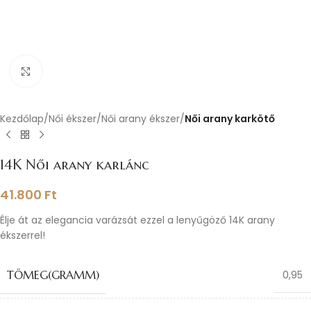
Nagyításhoz kattints ide
Kezdőlap
Női ékszer
Női arany ékszer
Női arany karkötő
14K Női arany karlánc
41.800
Ft
Élje át az elegancia varázsát ezzel a lenyűgöző 14K arany
ékszerrel!
TÖMEG(GRAMM)
0,95