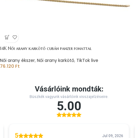
14K Női arany karkötő cubán panzer fonattal
Női arany ékszer
,
Női arany karkötő
,
TikTok live
76.120
Ft